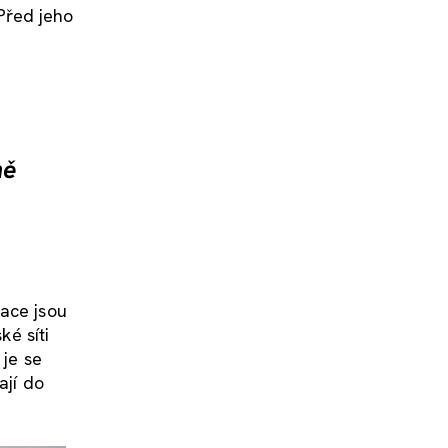
 Před jeho
ně
zace jsou
ké síti
 je se
ají do