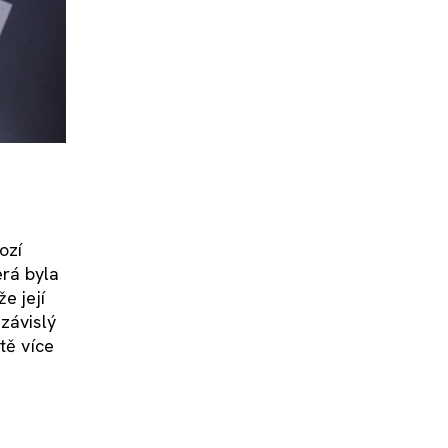
ozí
erá byla
e její
závislý
tě více