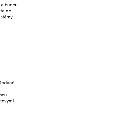
í a budou
itelné
systémy
 Kodaně.
jsou
ntovými