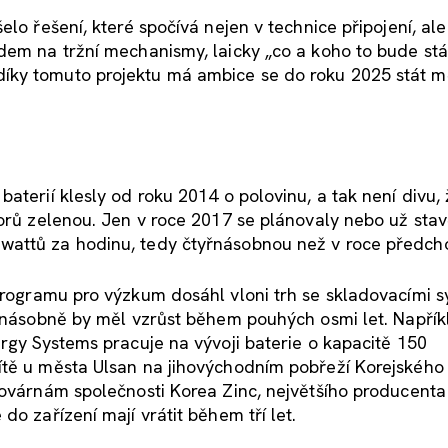
lo řešení, které spočívá nejen v technice připojení, ale 
em na tržní mechanismy, laicky „co a koho to bude stát
íky tomuto projektu má ambice se do roku 2025 stát 
aterií klesly od roku 2014 o polovinu, a tak není divu,
torů zelenou. Jen v roce 2017 se plánovaly nebo už stav
wattů za hodinu, tedy čtyřnásobnou než v roce předch
programu pro výzkum dosáhl vloni trh se skladovacími 
tinásobně by měl vzrůst během pouhých osmi let. Napřík
ergy Systems pracuje na vývoji baterie o kapacitě 150
ítě u města Ulsan na jihovýchodním pobřeží Korejského
továrnám společnosti Korea Zinc, největšího producenta
do zařízení mají vrátit během tří let.