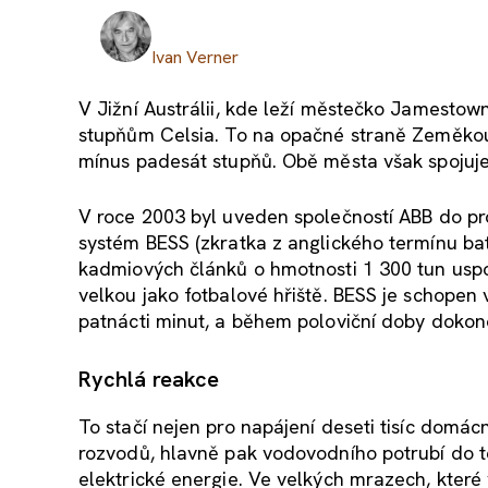
Ivan Verner
V Jižní Austrálii, kde leží městečko Jamestown
stupňům Celsia. To na opačné straně Zeměkoul
mínus padesát stupňů. Obě města však spojuje j
V roce 2003 byl uveden společností ABB do p
systém BESS (zkratka z anglického termínu bat
kadmiových článků o hmotnosti 1 300 tun uspo
velkou jako fotbalové hřiště. BESS je schope
patnácti minut, a během poloviční doby doko
Rychlá reakce
To stačí nejen pro napájení deseti tisíc domác
rozvodů, hlavně pak vodovodního potrubí do 
elektrické energie. Ve velkých mrazech, které 