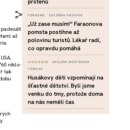
prstenů
PORADNA
KATEŘINA HÁJKOVÁ
„Už zase musím!“ Faraonova
í padesáti
pomsta postihne až
otami až
polovinu turistů. Lékař radí,
rie.
co opravdu pomáhá
 USA,
CIVILIZACE
APOLENA MORTENSEN
60 niklo-
TŮMOVÁ
ř tak
Husákovy děti vzpomínají na
 dobu
šťastné dětství. Byli jsme
venku do tmy, protože doma
na nás neměli čas
erých
ry