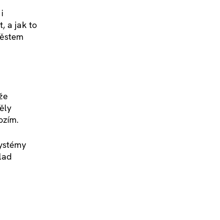
i
, a jak to
městem
 že
ěly
ozím.
systémy
lad