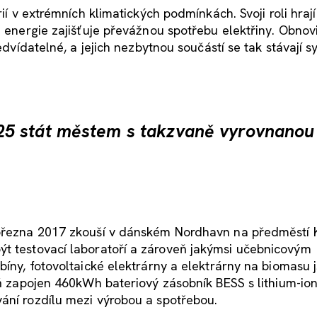
rií v extrémních klimatických podmínkách. Svoji roli hraj
á energie zajišťuje převážnou spotřebu elektřiny. Obnov
ředvídatelné, a jejich nezbytnou součástí se tak stávají 
25 stát městem s takzvaně vyrovnanou
d března 2017 zkouší v dánském Nordhavn na předměstí
ýt testovací laboratoří a zároveň jakýmsi učebnicovým
bíny, fotovoltaické elektrárny a elektrárny na biomasu 
veň zapojen 460kWh bateriový zásobník BESS s lithium-io
ání rozdílu mezi výrobou a spotřebou.