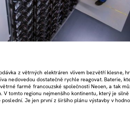
odávka z větrných elektráren vlivem bezvětří klesne, hr
iva nedovedou dostatečně rychle reagovat. Baterie, kt
ve větrné farmě francouzské společnosti Neoen, a tak můž
 V tomto regionu nejmenšího kontinentu, který je silně 
 poslední. Je jen první z širšího plánu výstavby v hodno