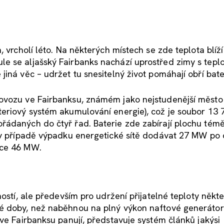
, vrcholí léto. Na některých místech se zde teplota blíž
e se aljašský Fairbanks nachází uprostřed zimy s tepl
iná věc – udržet tu snesitelný život pomáhají obří bate
rovozu ve Fairbanksu, známém jako nejstudenější město
eriový systém akumulování energie), což je soubor 13 7
řádaných do čtyř řad. Baterie zde zabírají plochu témě
n v případě výpadku energetické sítě dodávat 27 MW po
nce 46 MW.
ností, ale především pro udržení přijatelné teploty někt
té doby, než naběhnou na plný výkon naftové generáto
ve Fairbanksu panují, představuje systém článků jakýsi