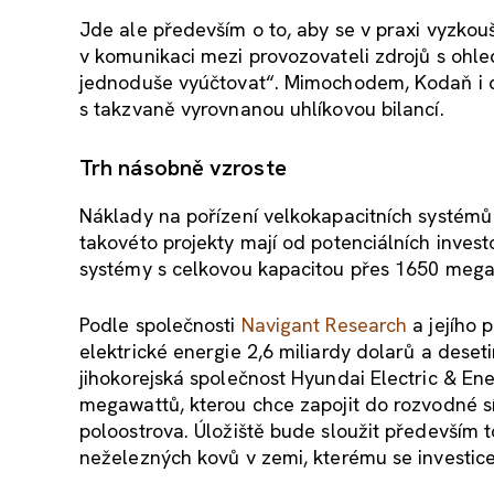
Jde ale především o to, aby se v praxi vyzkouše
v komunikaci mezi provozovateli zdrojů s ohled
jednoduše vyúčtovat“. Mimochodem, Kodaň i d
s takzvaně vyrovnanou uhlíkovou bilancí.
Trh násobně vzroste
Náklady na pořízení velkokapacitních systémů b
takovéto projekty mají od potenciálních inves
systémy s celkovou kapacitou přes 1650 mega
Podle společnosti
Navigant Research
a jejího 
elektrické energie 2,6 miliardy dolarů a dese
jihokorejská společnost Hyundai Electric & En
megawattů, kterou chce zapojit do rozvodné s
poloostrova. Úložiště bude sloužit především 
neželezných kovů v zemi, kterému se investice 