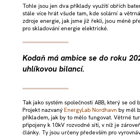
Tohle jsou jen dva příklady využití obřích bate
stále více hrát všude tam, kde solární a větrn
zdroje energie, jak jsme již řekli, jsou méně p
pro skladování energie elektrické.
Kodaň má ambice se do roku 20
uhlíkovou bilancí.
Tak jako systém společnosti ABB, který se o
Projekt nazvaný
EnergyLab Nordhavn
by měl b
příkladem, jak by to mělo fungovat. Větrné tur
připojeny k 10kV rozvodné síti, v níž je záro
články. Ty jsou určeny především pro vyrovnáv