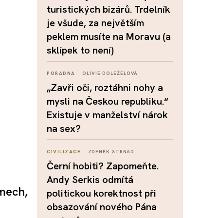
turistických bizárů. Trdelník
je všude, za největším
peklem musíte na Moravu (a
sklípek to není)
PORADNA
OLIVIE DOLEŽELOVÁ
„Zavři oči, roztáhni nohy a
mysli na Českou republiku.“
Existuje v manželství nárok
na sex?
CIVILIZACE
ZDENĚK STRNAD
Černí hobiti? Zapomeňte.
Andy Serkis odmítá
omech,
politickou korektnost při
obsazování nového Pána