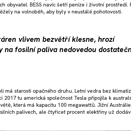
ch obyvatel. BESS navíc šetří peníze i životní prostředí.
běžely na volnoběh, aby byly v neustálé pohotovosti.
áren vlivem bezvětří klesne, hrozí
 na fosilní paliva nedovedou dostateč
li má starosti opačného druhu. Letní vedra bez klimati
ci 2017 tu americká společnost Tesla připojila k australs
 světě, která má kapacitu 100 megawattů. Jižní Austrálie
ilních palivech, ale čtyřicet procent elektřiny už dodáv