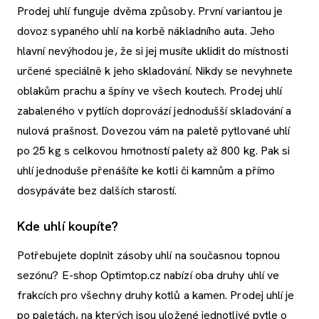
Prodej uhlí funguje dvěma způsoby. První variantou je
dovoz sypaného uhlí na korbě nákladního auta. Jeho
hlavní nevýhodou je, že si jej musíte uklidit do místnosti
určené speciálně k jeho skladování. Nikdy se nevyhnete
oblakům prachu a špíny ve všech koutech. Prodej uhlí
zabaleného v pytlích doprovází jednodušší skladování a
nulová prašnost. Dovezou vám na paletě pytlované uhlí
po 25 kg s celkovou hmotností palety až 800 kg. Pak si
uhlí jednoduše přenášíte ke kotli či kamnům a přímo
dosypáváte bez dalších starostí.
Kde uhlí koupíte?
Potřebujete doplnit zásoby uhlí na současnou topnou
sezónu? E-shop Optimtop.cz nabízí oba druhy uhlí ve
frakcích pro všechny druhy kotlů a kamen. Prodej uhlí je
po paletách, na kterých jsou uložené jednotlivé pytle o