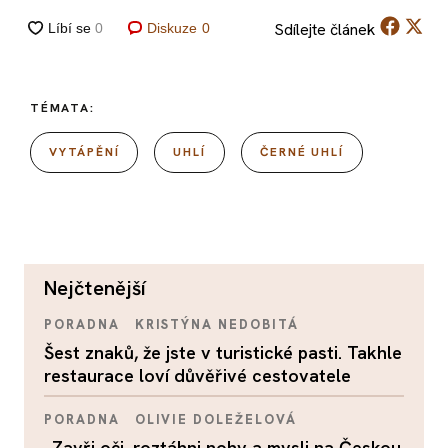
Sdílejte
článek
Diskuze
0
TÉMATA:
VYTÁPĚNÍ
UHLÍ
ČERNÉ UHLÍ
nejčtenější
PORADNA
KRISTÝNA NEDOBITÁ
Šest znaků, že jste v turistické pasti. Takhle
restaurace loví důvěřivé cestovatele
PORADNA
OLIVIE DOLEŽELOVÁ
„Zavři oči, roztáhni nohy a mysli na Českou