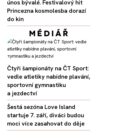
únos bývalé. Festivalový hit
Princezna kosmolesba dorazí
do kin
Čtyři šampionáty na ČT Sport:
vedle atletiky nabídne plavání,
sportovní gymnastiku
a jezdectví
Šestá sezóna Love Island
startuje 7. září, diváci budou
moci více zasahovat do děje