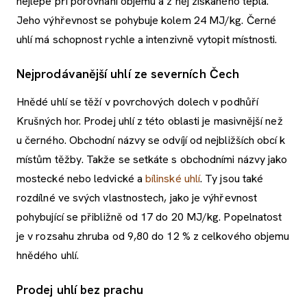
nejlépe při porovnání objemu a z něj získaného tepla.
Jeho výhřevnost se pohybuje kolem 24 MJ/kg. Černé
uhlí má schopnost rychle a intenzivně vytopit místnosti.
Nejprodávanější uhlí ze severních Čech
Hnědé uhlí se těží v povrchových dolech v podhůří
Krušných hor. Prodej uhlí z této oblasti je masivnější než
u černého. Obchodní názvy se odvíjí od nejbližších obcí k
místům těžby. Takže se setkáte s obchodními názvy jako
mostecké nebo ledvické a
bílinské uhlí
. Ty jsou také
rozdílné ve svých vlastnostech, jako je výhřevnost
pohybující se přibližně od 17 do 20 MJ/kg. Popelnatost
je v rozsahu zhruba od 9,80 do 12 % z celkového objemu
hnědého uhlí.
Prodej uhlí bez prachu