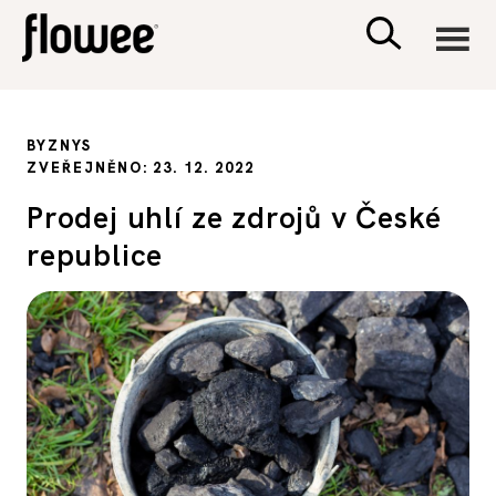
CIVILIZACE
BYZNYS
ZVEŘEJNĚNO: 23. 12. 2022
ZDRAVÍ
Prodej uhlí ze zdrojů v České
republice
PSYCHOLOGIE
RODINA A DĚTI
SEX A VZTAHY
PORADNA