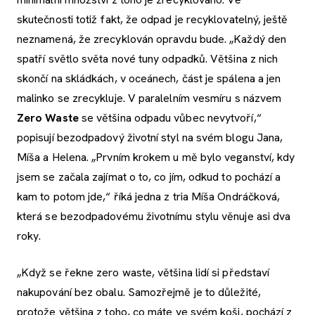
skutečnosti totiž fakt, že odpad je recyklovatelný, ještě
neznamená, že zrecyklován opravdu bude. „Každý den
spatří světlo světa nové tuny odpadků. Většina z nich
skončí na skládkách, v oceánech, část je spálena a jen
malinko se zrecykluje. V paralelním vesmíru s názvem
Zero Waste
se většina odpadu vůbec nevytvoří,“
popisují bezodpadový životní styl na svém blogu Jana,
Míša a Helena. „Prvním krokem u mě bylo veganství, kdy
jsem se začala zajímat o to, co jím, odkud to pochází a
kam to potom jde,“ říká jedna z tria Míša Ondráčková,
která se bezodpadovému životnímu stylu věnuje asi dva
roky.
„Když se řekne zero waste, většina lidí si představí
nakupování bez obalu. Samozřejmě je to důležité,
protože většina z toho, co máte ve svém koši, pochází z