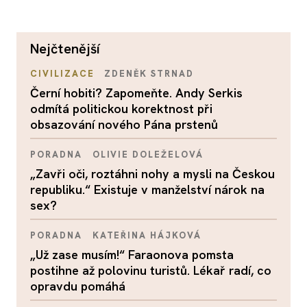
nejčtenější
CIVILIZACE
ZDENĚK STRNAD
Černí hobiti? Zapomeňte. Andy Serkis
odmítá politickou korektnost při
obsazování nového Pána prstenů
PORADNA
OLIVIE DOLEŽELOVÁ
„Zavři oči, roztáhni nohy a mysli na Českou
republiku.“ Existuje v manželství nárok na
sex?
PORADNA
KATEŘINA HÁJKOVÁ
„Už zase musím!“ Faraonova pomsta
postihne až polovinu turistů. Lékař radí, co
opravdu pomáhá