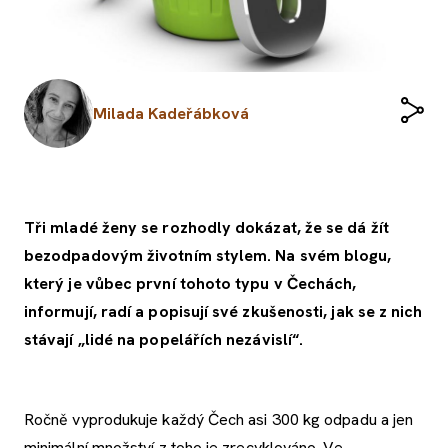
Milada Kadeřábková
Tři mladé ženy se rozhodly dokázat, že se dá žít
bezodpadovým životním stylem. Na svém blogu,
který je vůbec první tohoto typu v Čechách,
informují, radí a popisují své zkušenosti, jak se z nich
stávají „lidé na popelářích nezávislí“.
Ročně vyprodukuje každý Čech asi 300 kg odpadu a jen
minimální množství z toho je zrecyklováno. Ve