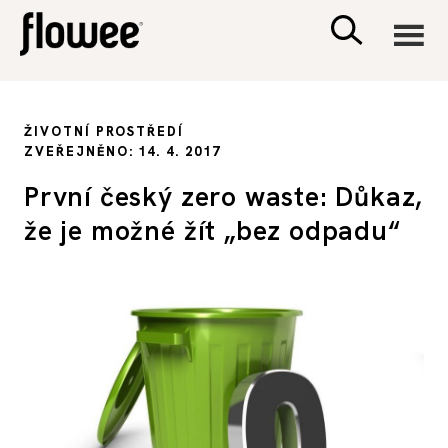
CIVILIZACE
ŽIVOTNÍ PROSTŘEDÍ
ZVEŘEJNĚNO: 14. 4. 2017
ZDRAVÍ
První český zero waste: Důkaz,
že je možné žít „bez odpadu“
PSYCHOLOGIE
RODINA A DĚTI
SEX A VZTAHY
PORADNA