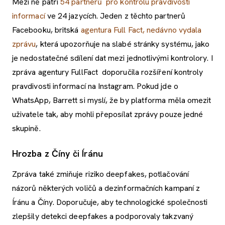
Mezi ně patří
54 partnerů pro kontrolu pravdivosti
informací
ve 24 jazycích. Jeden z těchto partnerů
Facebooku, britská
agentura Full Fact, nedávno vydala
zprávu
, která upozorňuje na slabé stránky systému, jako
je nedostatečné sdílení dat mezi jednotlivými kontrolory. I
zpráva agentury FullFact doporučila rozšíření kontroly
pravdivosti informací na Instagram. Pokud jde o
WhatsApp, Barrett si myslí, že by platforma měla omezit
uživatele tak, aby mohli přeposílat zprávy pouze jedné
skupině.
Hrozba z Číny či Íránu
Zpráva také zmiňuje riziko deepfakes, potlačování
názorů některých voličů a dezinformačních kampaní z
Íránu a Číny. Doporučuje, aby technologické společnosti
zlepšily detekci deepfakes a podporovaly takzvaný