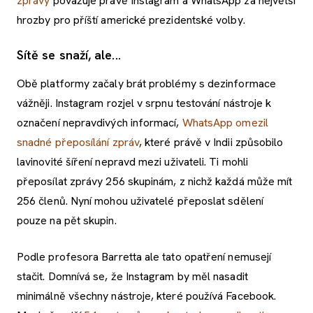
zprávy
považuje právě Instagram a WhatsApp za největší
hrozby pro příští americké prezidentské volby.
Sítě se snaží, ale...
Obě platformy začaly brát problémy s dezinformace
vážněji. Instagram rozjel v srpnu testování nástroje k
označení nepravdivých informací,
WhatsApp omezil
snadné přeposílání zpráv
, které právě v Indii způsobilo
lavinovité šíření nepravd mezi uživateli. Ti mohli
přeposílat zprávy 256 skupinám, z nichž každá může mít
256 členů. Nyní mohou uživatelé přeposlat sdělení
pouze na pět skupin.
Podle profesora Barretta ale tato opatření nemusejí
stačit. Domnívá se, že Instagram by měl nasadit
minimálně všechny nástroje, které používá Facebook.