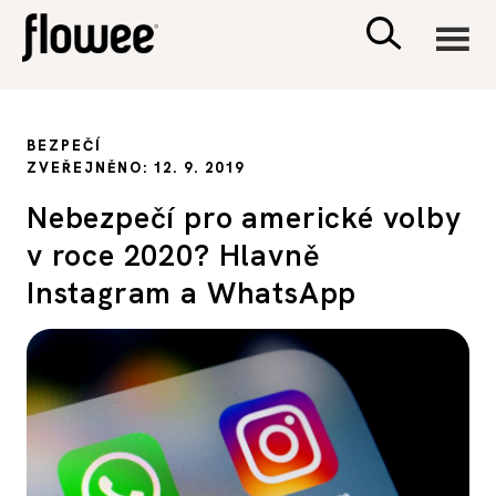
CIVILIZACE
BEZPEČÍ
ZVEŘEJNĚNO: 12. 9. 2019
ZDRAVÍ
Nebezpečí pro americké volby
v roce 2020? Hlavně
PSYCHOLOGIE
Instagram a WhatsApp
RODINA A DĚTI
SEX A VZTAHY
PORADNA