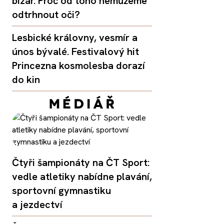
bizár. Proč od toho nemůžeme
odtrhnout oči?
Lesbické královny, vesmír a
únos bývalé. Festivalový hit
Princezna kosmolesba dorazí
do kin
Čtyři šampionáty na ČT Sport:
vedle atletiky nabídne plavání,
sportovní gymnastiku
a jezdectví