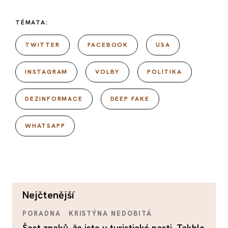
TÉMATA:
TWITTER
FACEBOOK
USA
INSTAGRAM
VOLBY
POLITIKA
DEZINFORMACE
DEEP FAKE
WHATSAPP
nejčtenější
PORADNA
KRISTÝNA NEDOBITÁ
Šest znaků, že jste v turistické pasti. Takhle