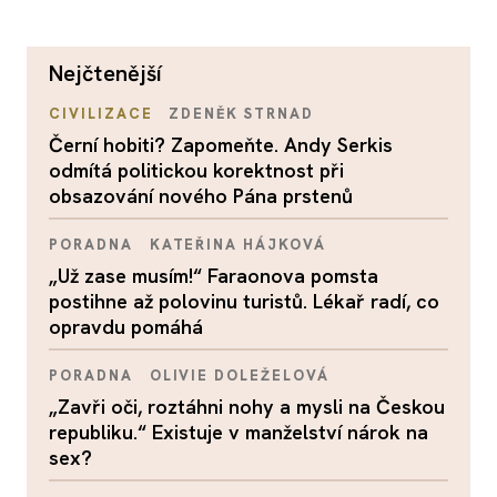
nejčtenější
CIVILIZACE
ZDENĚK STRNAD
Černí hobiti? Zapomeňte. Andy Serkis
odmítá politickou korektnost při
obsazování nového Pána prstenů
PORADNA
KATEŘINA HÁJKOVÁ
„Už zase musím!“ Faraonova pomsta
postihne až polovinu turistů. Lékař radí, co
opravdu pomáhá
PORADNA
OLIVIE DOLEŽELOVÁ
„Zavři oči, roztáhni nohy a mysli na Českou
republiku.“ Existuje v manželství nárok na
sex?