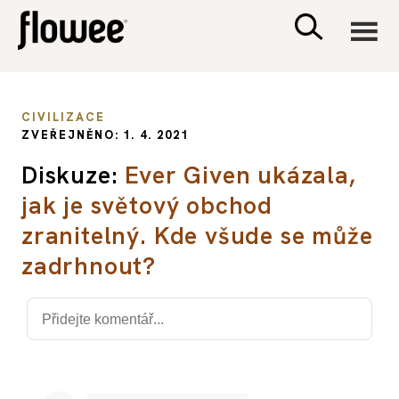
CIVILIZACE
CIVILIZACE
ZVEŘEJNĚNO: 1. 4. 2021
ZDRAVÍ
Diskuze:
Ever Given ukázala,
jak je světový obchod
PSYCHOLOGIE
zranitelný. Kde všude se může
RODINA A DĚTI
zadrhnout?
SEX A VZTAHY
PORADNA