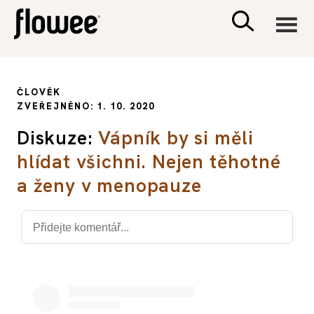
CIVILIZACE
ČLOVĚK
ZVEŘEJNĚNO: 1. 10. 2020
ZDRAVÍ
Diskuze:
Vápník by si měli
hlídat všichni. Nejen těhotné
PSYCHOLOGIE
a ženy v menopauze
RODINA A DĚTI
SEX A VZTAHY
PORADNA