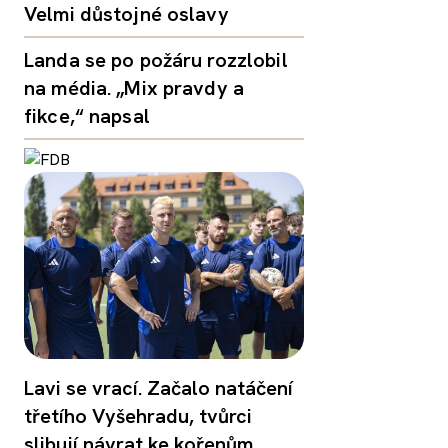
Velmi důstojné oslavy
Landa se po požáru rozzlobil
na média. „Mix pravdy a
fikce,“ napsal
Lavi se vrací. Začalo natáčení
třetího Vyšehradu, tvůrci
slibují návrat ke kořenům