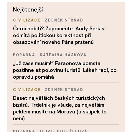
nejčtenější
CIVILIZACE
ZDENĚK STRNAD
Černí hobiti? Zapomeňte. Andy Serkis
odmítá politickou korektnost při
obsazování nového Pána prstenů
PORADNA
KATEŘINA HÁJKOVÁ
„Už zase musím!“ Faraonova pomsta
postihne až polovinu turistů. Lékař radí, co
opravdu pomáhá
CIVILIZACE
ZDENĚK STRNAD
Deset největších českých turistických
bizárů. Trdelník je všude, za největším
peklem musíte na Moravu (a sklípek to
není)
PORADNA
OLIVIE DOLEŽELOVÁ