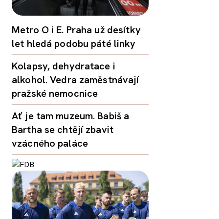
Metro O i E. Praha už desítky
let hledá podobu páté linky
Kolapsy, dehydratace i
alkohol. Vedra zaměstnávají
pražské nemocnice
Ať je tam muzeum. Babiš a
Bartha se chtějí zbavit
vzácného paláce