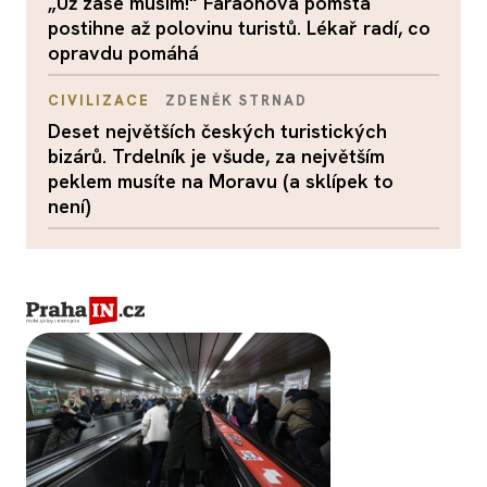
„Už zase musím!“ Faraonova pomsta
postihne až polovinu turistů. Lékař radí, co
opravdu pomáhá
CIVILIZACE
ZDENĚK STRNAD
Deset největších českých turistických
bizárů. Trdelník je všude, za největším
peklem musíte na Moravu (a sklípek to
není)