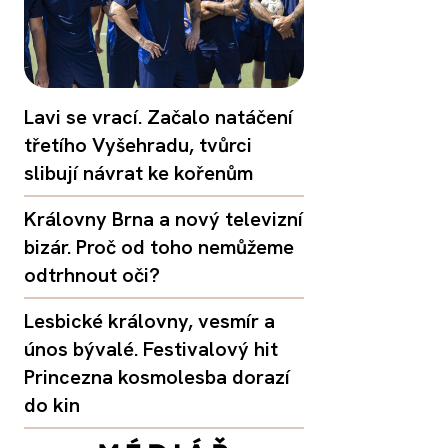
Lavi se vrací. Začalo natáčení
třetího Vyšehradu, tvůrci
slibují návrat ke kořenům
Královny Brna a nový televizní
bizár. Proč od toho nemůžeme
odtrhnout oči?
Lesbické královny, vesmír a
únos bývalé. Festivalový hit
Princezna kosmolesba dorazí
do kin