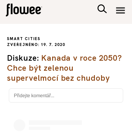
CIVILIZACE
SMART CITIES
ZVEŘEJNĚNO: 19. 7. 2020
ZDRAVÍ
Diskuze:
Kanada v roce 2050?
Chce být zelenou
PSYCHOLOGIE
supervelmocí bez chudoby
RODINA A DĚTI
SEX A VZTAHY
PORADNA