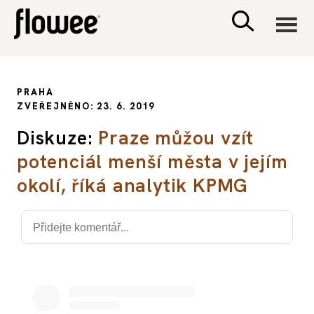
CIVILIZACE
PRAHA
ZVEŘEJNĚNO: 23. 6. 2019
ZDRAVÍ
Diskuze:
Praze můžou vzít
potenciál menší města v jejím
PSYCHOLOGIE
okolí, říká analytik KPMG
RODINA A DĚTI
SEX A VZTAHY
PORADNA