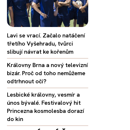
Lavi se vrací. Začalo natáčení
třetího Vyšehradu, tvůrci
slibují návrat ke kořenům
Královny Brna a nový televizní
bizár. Proč od toho nemůžeme
odtrhnout oči?
Lesbické královny, vesmír a
únos bývalé. Festivalový hit
Princezna kosmolesba dorazí
do kin