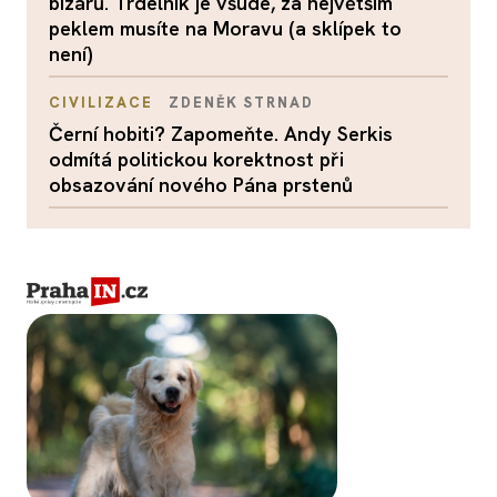
bizárů. Trdelník je všude, za největším
peklem musíte na Moravu (a sklípek to
není)
CIVILIZACE
ZDENĚK STRNAD
Černí hobiti? Zapomeňte. Andy Serkis
odmítá politickou korektnost při
obsazování nového Pána prstenů