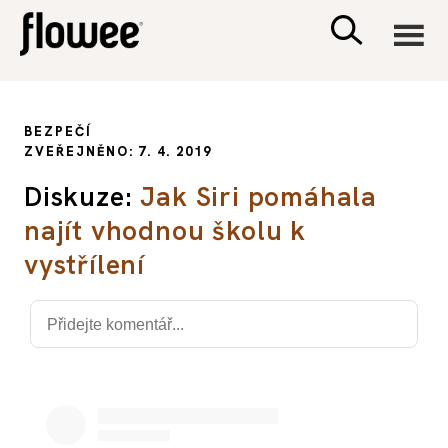
CIVILIZACE
BEZPEČÍ
ZVEŘEJNĚNO: 7. 4. 2019
ZDRAVÍ
Diskuze:
Jak Siri pomáhala
najít vhodnou školu k
PSYCHOLOGIE
vystřílení
RODINA A DĚTI
SEX A VZTAHY
PORADNA