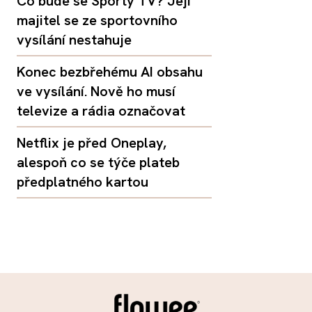
Co bude se Sporty TV? Její
majitel se ze sportovního
vysílání nestahuje
Konec bezbřehému AI obsahu
ve vysílání. Nově ho musí
televize a rádia označovat
Netflix je před Oneplay,
alespoň co se týče plateb
předplatného kartou