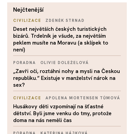
nejčtenější
CIVILIZACE
ZDENĚK STRNAD
Deset největších českých turistických
bizárů. Trdelník je všude, za největším
peklem musíte na Moravu (a sklípek to
není)
PORADNA
OLIVIE DOLEŽELOVÁ
„Zavři oči, roztáhni nohy a mysli na Českou
republiku.“ Existuje v manželství nárok na
sex?
CIVILIZACE
APOLENA MORTENSEN TŮMOVÁ
Husákovy děti vzpomínají na šťastné
dětství. Byli jsme venku do tmy, protože
doma na nás neměli čas
PORADNA
KATEŘINA HÁJKOVÁ