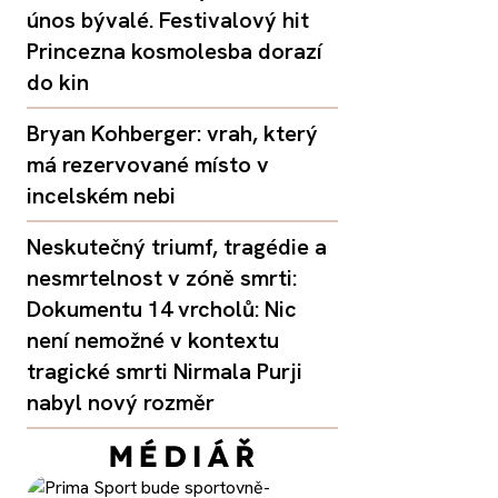
únos bývalé. Festivalový hit
Princezna kosmolesba dorazí
do kin
Bryan Kohberger: vrah, který
má rezervované místo v
incelském nebi
Neskutečný triumf, tragédie a
nesmrtelnost v zóně smrti:
Dokumentu 14 vrcholů: Nic
není nemožné v kontextu
tragické smrti Nirmala Purji
nabyl nový rozměr