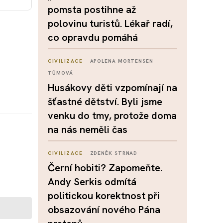
pomsta postihne až
polovinu turistů. Lékař radí,
co opravdu pomáhá
CIVILIZACE
APOLENA MORTENSEN
TŮMOVÁ
Husákovy děti vzpomínají na
šťastné dětství. Byli jsme
venku do tmy, protože doma
na nás neměli čas
CIVILIZACE
ZDENĚK STRNAD
Černí hobiti? Zapomeňte.
Andy Serkis odmítá
politickou korektnost při
obsazování nového Pána