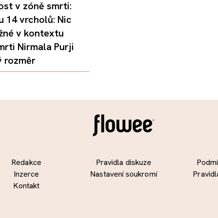
st v zóně smrti:
 14 vrcholů: Nic
žné v kontextu
mrti Nirmala Purji
ý rozměr
Redakce
Pravidla diskuze
Podmín
Inzerce
Nastavení soukromí
Pravidl
Kontakt