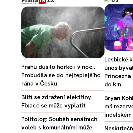
Lesbické k
Prahu dusilo horko i v noci.
únos býval
Probudila se do nejteplejšího
Princezna
rána v Česku
do kin
Blíží se zdražení elektřiny.
Bryan Kohb
Fixace se může vyplatit
má rezerv
incelském 
Politolog: Souběh senátních
voleb s komunálními může
Neskutečný