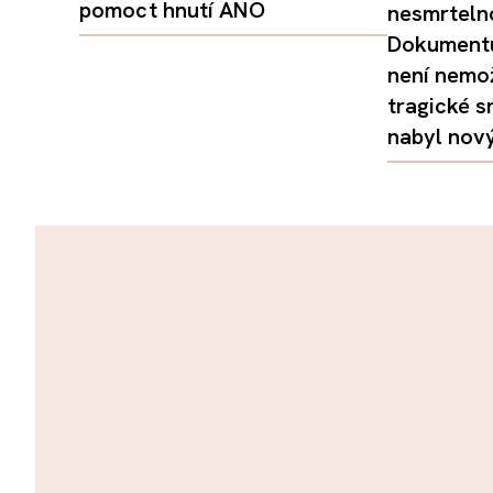
pomoct hnutí ANO
nesmrtelno
Dokumentu
není nemo
tragické s
nabyl nov