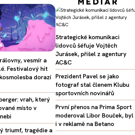
Strategické komunikaci
lidovců šéfuje Vojtěch
Jurásek, přišel z agentury
rálovny, vesmír a
AC&C
é. Festivalový hit
Prezident Pavel se jako
 kosmolesba dorazí
fotograf stal členem Klubu
sportovních novinářů
erger: vrah, který
První přenos na Prima Sport
ované místo v
moderoval Libor Bouček, byl
nebi
i v reklamě na Betano
 triumf, tragédie a