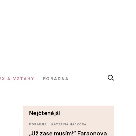
EX A VZTAHY
PORADNA
nejčtenější
PORADNA
KATEŘINA HÁJKOVÁ
„Už zase musím!“ Faraonova