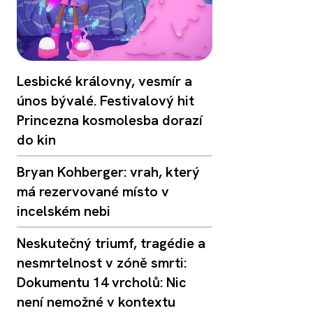
Lesbické královny, vesmír a
únos bývalé. Festivalový hit
Princezna kosmolesba dorazí
do kin
Bryan Kohberger: vrah, který
má rezervované místo v
incelském nebi
Neskutečný triumf, tragédie a
nesmrtelnost v zóně smrti:
Dokumentu 14 vrcholů: Nic
není nemožné v kontextu