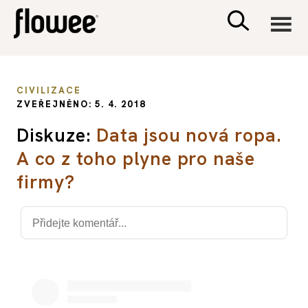
CIVILIZACE
CIVILIZACE
ZVEŘEJNĚNO: 5. 4. 2018
ZDRAVÍ
Diskuze:
Data jsou nová ropa.
A co z toho plyne pro naše
PSYCHOLOGIE
firmy?
RODINA A DĚTI
SEX A VZTAHY
PORADNA