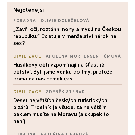
nejčtenější
PORADNA
OLIVIE DOLEŽELOVÁ
„Zavři oči, roztáhni nohy a mysli na Českou
republiku.“ Existuje v manželství nárok na
sex?
CIVILIZACE
APOLENA MORTENSEN TŮMOVÁ
Husákovy děti vzpomínají na šťastné
dětství. Byli jsme venku do tmy, protože
doma na nás neměli čas
CIVILIZACE
ZDENĚK STRNAD
Deset největších českých turistických
bizárů. Trdelník je všude, za největším
peklem musíte na Moravu (a sklípek to
není)
PORADNA
KATEŘINA HÁJKOVÁ