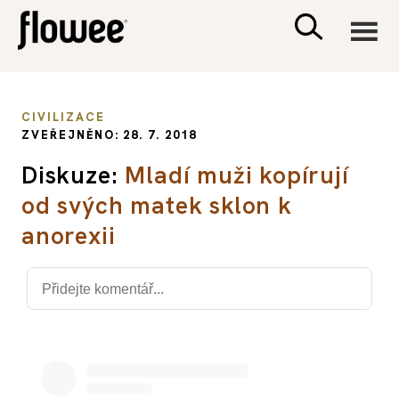
CIVILIZACE
CIVILIZACE
ZVEŘEJNĚNO: 28. 7. 2018
ZDRAVÍ
Diskuze:
Mladí muži kopírují
od svých matek sklon k
PSYCHOLOGIE
anorexii
RODINA A DĚTI
SEX A VZTAHY
PORADNA