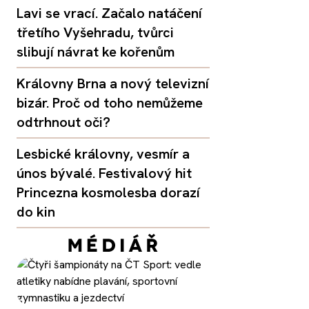
Lavi se vrací. Začalo natáčení
třetího Vyšehradu, tvůrci
slibují návrat ke kořenům
Královny Brna a nový televizní
bizár. Proč od toho nemůžeme
odtrhnout oči?
Lesbické královny, vesmír a
únos bývalé. Festivalový hit
Princezna kosmolesba dorazí
do kin