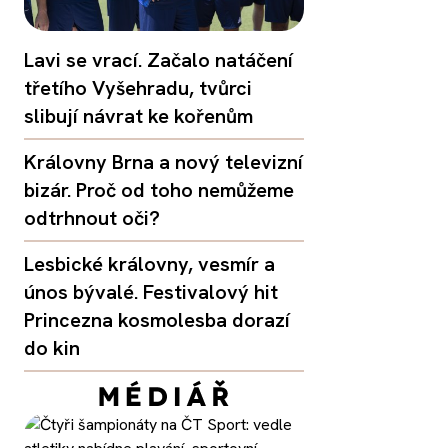
Lavi se vrací. Začalo natáčení
třetího Vyšehradu, tvůrci
slibují návrat ke kořenům
Královny Brna a nový televizní
bizár. Proč od toho nemůžeme
odtrhnout oči?
Lesbické královny, vesmír a
únos bývalé. Festivalový hit
Princezna kosmolesba dorazí
do kin