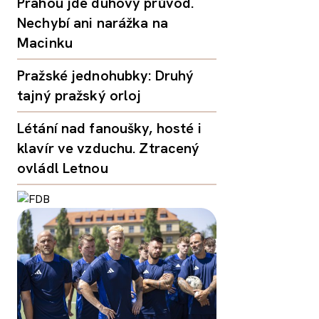
Prahou jde duhový průvod.
Nechybí ani narážka na
Macinku
Pražské jednohubky: Druhý
tajný pražský orloj
Létání nad fanoušky, hosté i
klavír ve vzduchu. Ztracený
ovládl Letnou