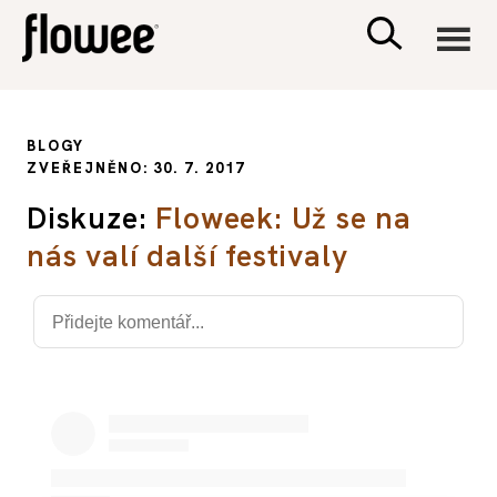
CIVILIZACE
BLOGY
ZVEŘEJNĚNO: 30. 7. 2017
ZDRAVÍ
Diskuze:
Floweek: Už se na
nás valí další festivaly
PSYCHOLOGIE
RODINA A DĚTI
SEX A VZTAHY
PORADNA