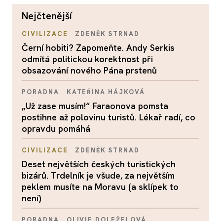
nejčtenější
CIVILIZACE
ZDENĚK STRNAD
Černí hobiti? Zapomeňte. Andy Serkis
odmítá politickou korektnost při
obsazování nového Pána prstenů
PORADNA
KATEŘINA HÁJKOVÁ
„Už zase musím!“ Faraonova pomsta
postihne až polovinu turistů. Lékař radí, co
opravdu pomáhá
CIVILIZACE
ZDENĚK STRNAD
Deset největších českých turistických
bizárů. Trdelník je všude, za největším
peklem musíte na Moravu (a sklípek to
není)
PORADNA
OLIVIE DOLEŽELOVÁ