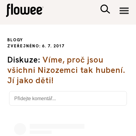
CIVILIZACE
BLOGY
ZVEŘEJNĚNO: 6. 7. 2017
ZDRAVÍ
Diskuze:
Víme, proč jsou
všichni Nizozemci tak hubení.
PSYCHOLOGIE
Jí jako děti!
RODINA A DĚTI
SEX A VZTAHY
PORADNA