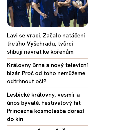
Lavi se vrací. Začalo natáčení
třetího Vyšehradu, tvůrci
slibují návrat ke kořenům
Královny Brna a nový televizní
bizár. Proč od toho nemůžeme
odtrhnout oči?
Lesbické královny, vesmír a
únos bývalé. Festivalový hit
Princezna kosmolesba dorazí
do kin