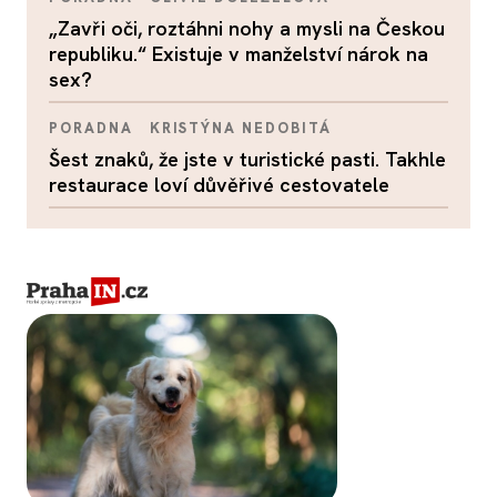
„Zavři oči, roztáhni nohy a mysli na Českou
republiku.“ Existuje v manželství nárok na
sex?
PORADNA
KRISTÝNA NEDOBITÁ
Šest znaků, že jste v turistické pasti. Takhle
restaurace loví důvěřivé cestovatele