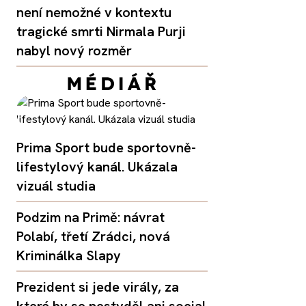
není nemožné v kontextu
tragické smrti Nirmala Purji
nabyl nový rozměr
Prima Sport bude sportovně-
lifestylový kanál. Ukázala
vizuál studia
Podzim na Primě: návrat
Polabí, třetí Zrádci, nová
Kriminálka Slapy
Prezident si jede virály, za
které by se nestyděl ani social