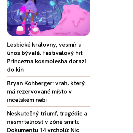
Lesbické královny, vesmír a
únos bývalé. Festivalový hit
Princezna kosmolesba dorazí
do kin
Bryan Kohberger: vrah, který
má rezervované místo v
incelském nebi
Neskutečný triumf, tragédie a
nesmrtelnost v zóně smrti:
Dokumentu 14 vrcholů: Nic