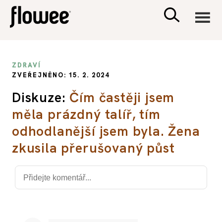
CIVILIZACE
ZDRAVÍ
ZVEŘEJNĚNO: 15. 2. 2024
ZDRAVÍ
Diskuze:
Čím častěji jsem
měla prázdný talíř, tím
PSYCHOLOGIE
odhodlanější jsem byla. Žena
RODINA A DĚTI
zkusila přerušovaný půst
SEX A VZTAHY
PORADNA