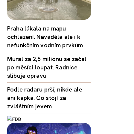
Praha lákala na mapu
ochlazení. Naváděla ale i k
nefunkčním vodním prvkům
Mural za 2,5 milionu se začal
po měsíci loupat. Radnice
slibuje opravu
Podle radaru prší, nikde ale
ani kapka. Co stojí za
zvláštním jevem