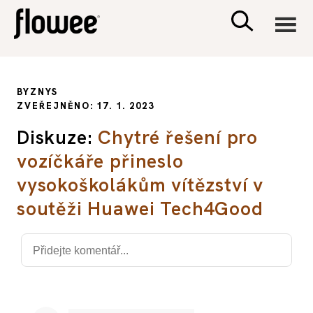
CIVILIZACE
BYZNYS
ZVEŘEJNĚNO: 17. 1. 2023
ZDRAVÍ
Diskuze:
Chytré řešení pro
vozíčkáře přineslo
PSYCHOLOGIE
vysokoškolákům vítězství v
RODINA A DĚTI
soutěži Huawei Tech4Good
SEX A VZTAHY
PORADNA