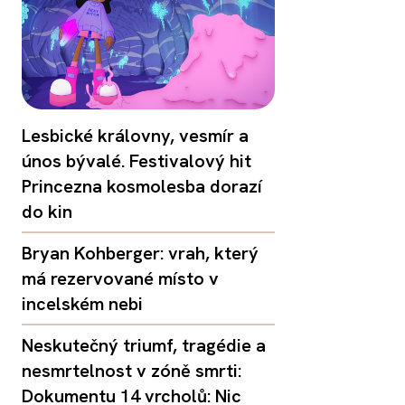
Lesbické královny, vesmír a
únos bývalé. Festivalový hit
Princezna kosmolesba dorazí
do kin
Bryan Kohberger: vrah, který
má rezervované místo v
incelském nebi
Neskutečný triumf, tragédie a
nesmrtelnost v zóně smrti:
Dokumentu 14 vrcholů: Nic