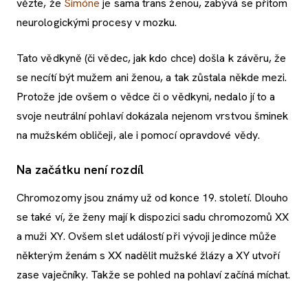
vězte, že
Simóne
je sama trans ženou, zabývá se přitom
neurologickými procesy v mozku.
Tato vědkyně (či vědec, jak kdo chce) došla k závěru, že
se necítí být mužem ani ženou, a tak zůstala někde mezi.
Protože jde ovšem o vědce či o vědkyni, nedalo jí to a
svoje neutrální pohlaví dokázala nejenom vrstvou šminek
na mužském obličeji, ale i pomocí opravdové vědy.
Na začátku není rozdíl
Chromozomy jsou známy už od konce 19. století. Dlouho
se také ví, že ženy mají k dispozici sadu chromozomů XX
a muži XY. Ovšem slet událostí při vývoji jedince může
některým ženám s XX nadělit mužské žlázy a XY utvoří
zase vaječníky. Takže se pohled na pohlaví začíná míchat.