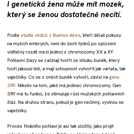
I genetická žena může mít mozek,
který se ženou dostatečně necítí.
Podle
studie vědců z Buenos Aires
, kteří dělali pokusy
na myších embryích, není do šesti týdnů po oplození
viditelný rozdíl mezi jedinci s chromozomy XX a XY.
Pohlavní žlázy se začínají tvořit ze shluku buněk, který
tvoří jakousi linii, a mají schopnost vytvořit jak varlata, tak
vaječníky. Co se z oněch buněk vytvoří, závisí na
genu
SRY
. Nikoliv na tom, jaké má jedinec chromozomy. Gen
SRY má tu funkci, že stimuluje růst mužských pohlavních
žláz. Na druhou stranu, pokud je gen nečinný, vyvinou se
vaječníky.
Proces finálního pohlaví je asi tak složitý, jako projít