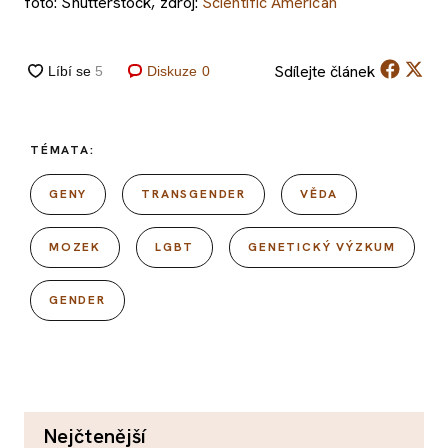
foto: Shutterstock, zdroj:
Scientific American
Sdílejte
článek
Diskuze
0
TÉMATA:
GENY
TRANSGENDER
VĚDA
MOZEK
LGBT
GENETICKÝ VÝZKUM
GENDER
nejčtenější