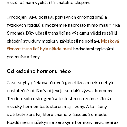
mužů, už nám vychází tři znatelné skupiny.
„Propojení vlivu pohlaví, pohlavních chromozomů a
fyzických rozdílů s mozkem je naprosto mimo mísu,“ říká
Simón(a). Díky účasti trans lidí na výzkumu vědci rozšířili
chápání struktury mozku v závislosti na pohlaví.
Mozková
činnost trans lidí byla někde mezi
hodnotami typickými
pro muže a ženy.
Od každého hormonu něco
Jako kdyby překonat úroveň genetiky a mozku nebylo
dostatečně obtížné, objevuje se další výzva: hormony.
Teorie okolo estrogenů a testosteronu známe. Jenže
mužský hormon testosteron mají i ženy. A to i ženy
s atributy ženství, které známe z časopisů o módě.
Rozdíl mezi mužskými a ženskými hormony navíc není až