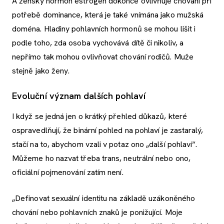
A ženský hormon estrogen dokonce ovlivňuje chování při
potřebě dominance, která je také vnímána jako mužská
doména. Hladiny pohlavních hormonů se mohou lišit i
podle toho, zda osoba vychovává dítě či nikoliv, a
nepřímo tak mohou ovlivňovat chování rodičů. Muže
stejně jako ženy.
Evoluční význam dalších pohlaví
I když se jedná jen o krátký přehled důkazů, které
ospravedlňují, že binární pohled na pohlaví je zastaralý,
stačí na to, abychom vzali v potaz ono „další pohlaví“.
Můžeme ho nazvat třeba trans, neutrální nebo ono,
oficiální pojmenování zatím není.
„Definovat sexuální identitu na základě uzákoněného
chování nebo pohlavních znaků je ponižující. Moje