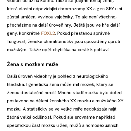
videohrou až na konec. Takže se (dejme tomu) ženě,
která vlastní odpovídající chromozomy XX a gen SRY u ní
zůstal umlčen, vyvinou vaječníky. To ale není všechno,
přecházíme na další úroveň hry. Ještě jsou ve hře další
geny, konkrétně
FOXL2
. Pokud přestanou správně
fungovat, ženské charakteristiky jsou upozaděny oproti
mužským. Takže opět chybička na cestě k pohlaví.
Žena s mozkem muže
Další úroveň videohry je pohled z neurologického
hlediska. I genetická žena může mít mozek, který se
ženou dostatečně necítí. Mnoho studií mozku bylo doteď
postaveno na dělení ženského XX mozku a mužského XY
mozku. A statisticky se ve velké míře nedokázala najít
žádná velká odlišnost. Pokud ale srovnáme například
specifickou část mozku u žen, mužů a homosexuálních