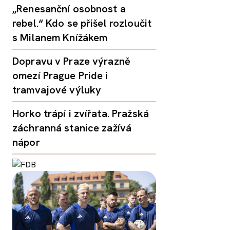
„Renesanční osobnost a
rebel.“ Kdo se přišel rozloučit
s Milanem Knížákem
Dopravu v Praze výrazně
omezí Prague Pride i
tramvajové výluky
Horko trápí i zvířata. Pražská
záchranná stanice zažívá
nápor