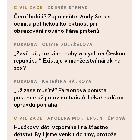
CIVILIZACE
ZDENĚK STRNAD
Černí hobiti? Zapomeňte. Andy Serkis
odmítá politickou korektnost při
obsazování nového Pána prstenů
PORADNA
OLIVIE DOLEŽELOVÁ
„Zavři oči, roztáhni nohy a mysli na Českou
republiku.“ Existuje v manželství nárok na
sex?
PORADNA
KATEŘINA HÁJKOVÁ
„Už zase musím!“ Faraonova pomsta
postihne až polovinu turistů. Lékař radí, co
opravdu pomáhá
CIVILIZACE
APOLENA MORTENSEN TŮMOVÁ
Husákovy děti vzpomínají na šťastné
dětství. Byli jsme venku do tmy, protože