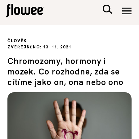
CIVILIZACE
ČLOVĚK
ZVEŘEJNĚNO: 13. 11. 2021
ZDRAVÍ
Chromozomy, hormony i
mozek. Co rozhodne, zda se
PSYCHOLOGIE
cítíme jako on, ona nebo ono
RODINA A DĚTI
SEX A VZTAHY
PORADNA