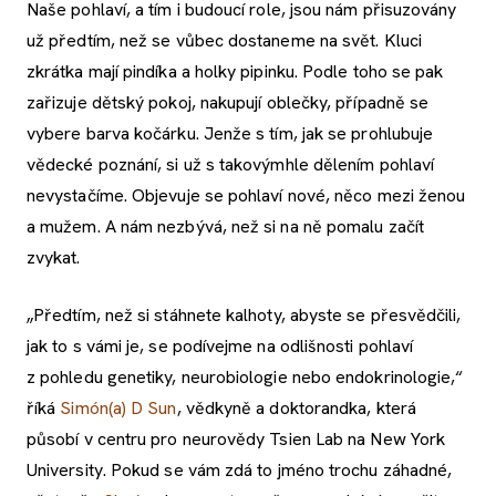
Naše pohlaví, a tím i budoucí role, jsou nám přisuzovány
už předtím, než se vůbec dostaneme na svět. Kluci
zkrátka mají pindíka a holky pipinku. Podle toho se pak
zařizuje dětský pokoj, nakupují oblečky, případně se
vybere barva kočárku. Jenže s tím, jak se prohlubuje
vědecké poznání, si už s takovýmhle dělením pohlaví
nevystačíme. Objevuje se pohlaví nové, něco mezi ženou
a mužem. A nám nezbývá, než si na ně pomalu začít
zvykat.
„Předtím, než si stáhnete kalhoty, abyste se přesvědčili,
jak to s vámi je, se podívejme na odlišnosti pohlaví
z pohledu genetiky, neurobiologie nebo endokrinologie,“
říká
Simón(a) D Sun
, vědkyně a doktorandka, která
působí v centru pro neurovědy Tsien Lab na New York
University. Pokud se vám zdá to jméno trochu záhadné,