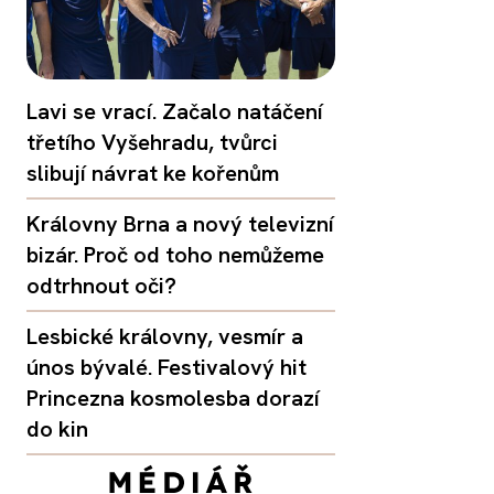
Lavi se vrací. Začalo natáčení
třetího Vyšehradu, tvůrci
slibují návrat ke kořenům
Královny Brna a nový televizní
bizár. Proč od toho nemůžeme
odtrhnout oči?
Lesbické královny, vesmír a
únos bývalé. Festivalový hit
Princezna kosmolesba dorazí
do kin