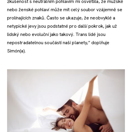
zkušenost s neutrálním pohlavím mi osvětlila, že mužské
nebo ženské pohlaví může mít celý soubor vzájemně se
prolínajících znaků. Často se ukazuje, že neobvyklé a
netypické jevy jsou podstatné pro další pokrok, jak už
lidský nebo evoluční jako takový. Trans lidé jsou
nepostradatelnou součástí naší planety,“ doplňuje
Simón(a).