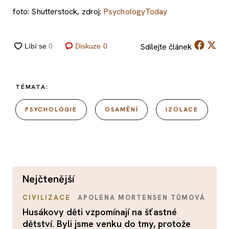
foto: Shutterstock, zdroj:
PsychologyToday
Sdílejte
článek
Diskuze
0
TÉMATA:
PSYCHOLOGIE
OSAMĚNÍ
IZOLACE
nejčtenější
CIVILIZACE
APOLENA MORTENSEN TŮMOVÁ
Husákovy děti vzpomínají na šťastné
dětství. Byli jsme venku do tmy, protože