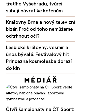
třetího Vyšehradu, tvůrci
slibují návrat ke kořenům
Královny Brna a nový televizní
bizár. Proč od toho nemůžeme
odtrhnout oči?
Lesbické královny, vesmír a
únos bývalé. Festivalový hit
Princezna kosmolesba dorazí
do kin
Čtyři šampionáty na ČT Sport: