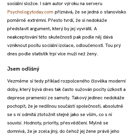
sociální složce. I sám autor výroku na serveru
Psychologytoday.com
přiznává, že se jedná o stanovisko
poměrně extrémní. Přesto tvrdí, že si nedokáže
představit argument, který by jej vyvrátil. A
neakceptování této skutečnosti pak podle něj dává
vzniknout pocitu sociální izolace, odloučenosti. Tou prý
dnes podle statistik trpí více muži než ženy.
Jsem odlišný
Vezměme si tedy příklad rozpolceného člověka moderní
doby, který bývá dnes tak často sužován pocity úzkosti a
deprese pramenící ze samoty. Takový jedinec nedokáže
pochopit, že je nedílnou součástí společnosti, absolutně
se s ní odmítá ztotožnit stejně jako se vším, co s ní
souvisí. Hodnoty, priority, přesvědčení. Mylně se
domnívá, že je zcela jiný, do čehož jej žene právě jeho