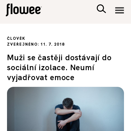
CIVILIZACE
ČLOVĚK
ZVEŘEJNĚNO: 11. 7. 2018
ZDRAVÍ
Muži se častěji dostávají do
sociální izolace. Neumí
PSYCHOLOGIE
vyjadřovat emoce
RODINA A DĚTI
SEX A VZTAHY
PORADNA