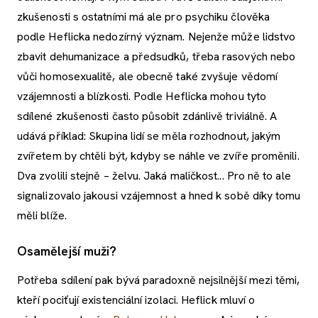
zkušenosti s ostatními má ale pro psychiku člověka
podle Heflicka nedozírný význam. Nejenže může lidstvo
zbavit dehumanizace a předsudků, třeba rasových nebo
vůči homosexualitě, ale obecně také zvyšuje vědomí
vzájemnosti a blízkosti. Podle Heflicka mohou tyto
sdílené zkušenosti často působit zdánlivě triviálně. A
udává příklad: Skupina lidí se měla rozhodnout, jakým
zvířetem by chtěli být, kdyby se náhle ve zvíře proměnili.
Dva zvolili stejně – želvu. Jaká maličkost... Pro ně to ale
signalizovalo jakousi vzájemnost a hned k sobě díky tomu
měli blíže.
Osamělejší muži?
Potřeba sdílení pak bývá paradoxně nejsilnější mezi těmi,
kteří pociťují existenciální izolaci. Heflick mluví o