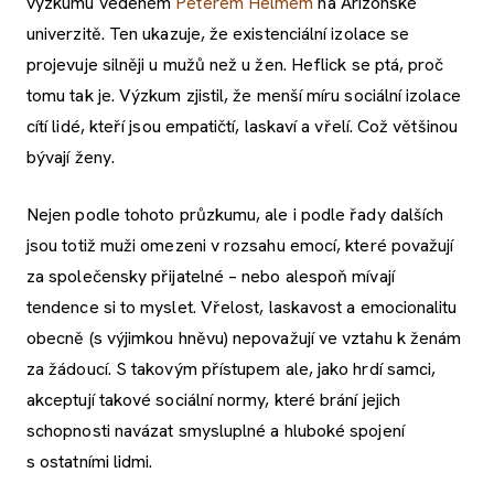
výzkumu vedeném
Peterem Helmem
na Arizonské
univerzitě. Ten ukazuje, že existenciální izolace se
projevuje silněji u mužů než u žen. Heflick se ptá, proč
tomu tak je. Výzkum zjistil, že menší míru sociální izolace
cítí lidé, kteří jsou empatičtí, laskaví a vřelí. Což většinou
bývají ženy.
Nejen podle tohoto průzkumu, ale i podle řady dalších
jsou totiž muži omezeni v rozsahu emocí, které považují
za společensky přijatelné – nebo alespoň mívají
tendence si to myslet. Vřelost, laskavost a emocionalitu
obecně (s výjimkou hněvu) nepovažují ve vztahu k ženám
za žádoucí. S takovým přístupem ale, jako hrdí samci,
akceptují takové sociální normy, které brání jejich
schopnosti navázat smysluplné a hluboké spojení
s ostatními lidmi.