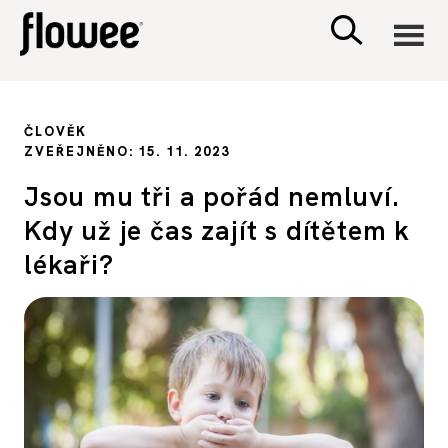
CIVILIZACE
ČLOVĚK
ZVEŘEJNĚNO: 15. 11. 2023
ZDRAVÍ
Jsou mu tři a pořád nemluví.
Kdy už je čas zajít s dítětem k
PSYCHOLOGIE
lékaři?
RODINA A DĚTI
SEX A VZTAHY
PORADNA