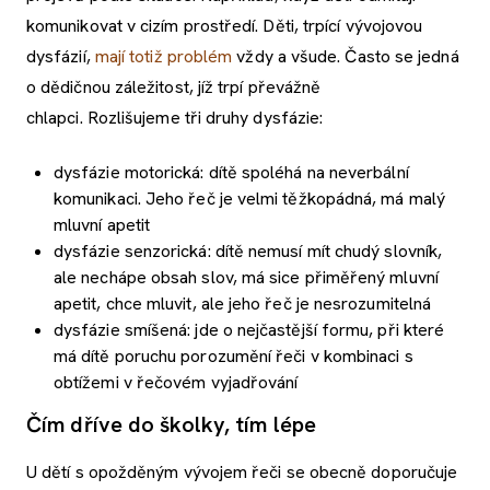
komunikovat v cizím prostředí. Děti, trpící vývojovou
dysfázií,
mají totiž problém
vždy a všude. Často se jedná
o dědičnou záležitost, jíž trpí převážně
chlapci. Rozlišujeme tři druhy dysfázie:
dysfázie motorická: dítě spoléhá na neverbální
komunikaci. Jeho řeč je velmi těžkopádná, má malý
mluvní apetit
dysfázie senzorická: dítě nemusí mít chudý slovník,
ale nechápe obsah slov, má sice přiměřený mluvní
apetit, chce mluvit, ale jeho řeč je nesrozumitelná
dysfázie smíšená: jde o nejčastější formu, při které
má dítě poruchu porozumění řeči v kombinaci s
obtížemi v řečovém vyjadřování
Čím dříve do školky, tím lépe
U dětí s opožděným vývojem řeči se obecně doporučuje