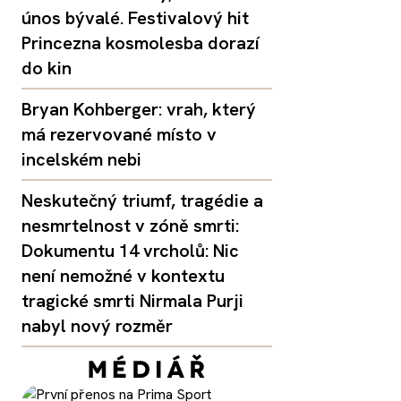
únos bývalé. Festivalový hit
Princezna kosmolesba dorazí
do kin
Bryan Kohberger: vrah, který
má rezervované místo v
incelském nebi
Neskutečný triumf, tragédie a
nesmrtelnost v zóně smrti:
Dokumentu 14 vrcholů: Nic
není nemožné v kontextu
tragické smrti Nirmala Purji
nabyl nový rozměr