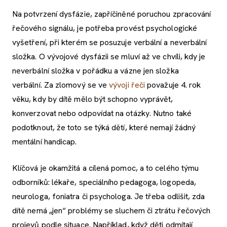
Na potvrzení dysfázie, zapříčiněné poruchou zpracování
řečového signálu, je potřeba provést psychologické
vyšetření, při kterém se posuzuje verbální a neverbální
složka. O vývojové dysfázii se mluví až ve chvíli, kdy je
neverbální složka v pořádku a vázne jen složka
verbální. Za zlomový se ve
vývoji řeči
považuje 4. rok
věku, kdy by dítě mělo být schopno vyprávět,
konverzovat nebo odpovídat na otázky. Nutno také
podotknout, že toto se týká dětí, které nemají žádný
mentální handicap.
Klíčová je okamžitá a cílená pomoc, a to celého týmu
odborníků: lékaře, speciálního pedagoga, logopeda,
neurologa, foniatra či psychologa. Je třeba odlišit, zda
dítě nemá „jen“ problémy se sluchem či ztrátu řečových
projevů podle situace. Například, když děti odmítají