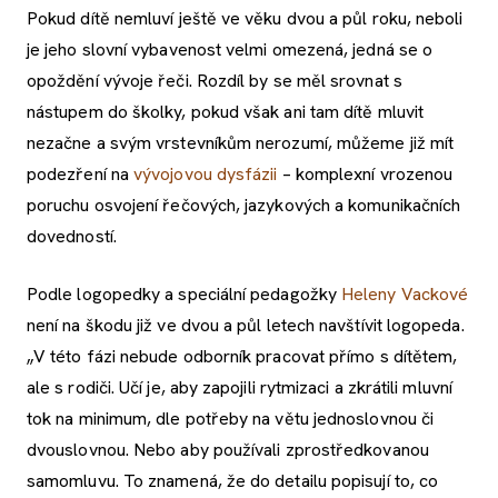
Pokud dítě nemluví ještě ve věku dvou a půl roku, neboli
je jeho slovní vybavenost velmi omezená, jedná se o
opoždění vývoje řeči. Rozdíl by se měl srovnat s
nástupem do školky, pokud však ani tam dítě mluvit
nezačne a svým vrstevníkům nerozumí, můžeme již mít
podezření na
vývojovou dysfázii
– komplexní vrozenou
poruchu osvojení řečových, jazykových a komunikačních
dovedností.
Podle logopedky a speciální pedagožky
Heleny Vackové
není na škodu již ve dvou a půl letech navštívit logopeda.
„V této fázi nebude odborník pracovat přímo s dítětem,
ale s rodiči. Učí je, aby zapojili rytmizaci a zkrátili mluvní
tok na minimum, dle potřeby na větu jednoslovnou či
dvouslovnou. Nebo aby používali zprostředkovanou
samomluvu. To znamená, že do detailu popisují to, co