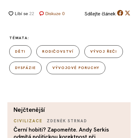
Sdílejte
článek
Diskuze
0
TÉMATA:
DĚTI
RODIČOVSTVÍ
VÝVOJ ŘEČI
DYSFÁZIE
VÝVOJOVÉ PORUCHY
nejčtenější
CIVILIZACE
ZDENĚK STRNAD
Černí hobiti? Zapomeňte. Andy Serkis
odmítá politickou korektnost při