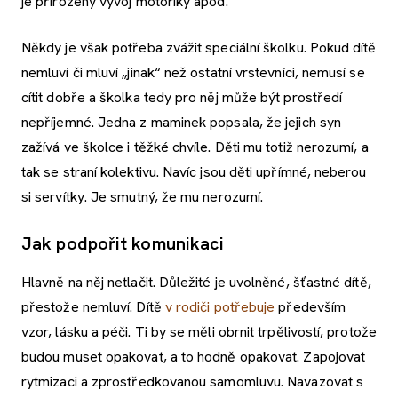
je přirozený vývoj motoriky apod.
Někdy je však potřeba zvážit speciální školku. Pokud dítě
nemluví či mluví „jinak“ než ostatní vrstevníci, nemusí se
cítit dobře a školka tedy pro něj může být prostředí
nepříjemné. Jedna z maminek popsala, že jejich syn
zažívá ve školce i těžké chvíle. Děti mu totiž nerozumí, a
tak se straní kolektivu. Navíc jsou děti upřímné, neberou
si servítky. Je smutný, že mu nerozumí.
Jak podpořit komunikaci
Hlavně na něj netlačit. Důležité je uvolněné, šťastné dítě,
přestože nemluví. Dítě
v rodiči potřebuje
především
vzor, lásku a péči. Ti by se měli obrnit trpělivostí, protože
budou muset opakovat, a to hodně opakovat. Zapojovat
rytmizaci a zprostředkovanou samomluvu. Navazovat s