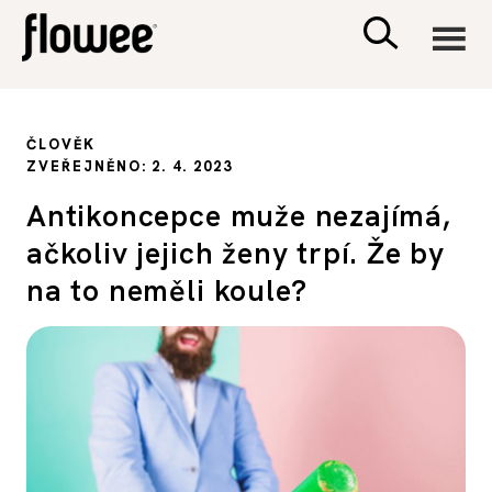
CIVILIZACE
ČLOVĚK
ZVEŘEJNĚNO: 2. 4. 2023
ZDRAVÍ
Antikoncepce muže nezajímá,
ačkoliv jejich ženy trpí. Že by
PSYCHOLOGIE
na to neměli koule?
RODINA A DĚTI
SEX A VZTAHY
PORADNA