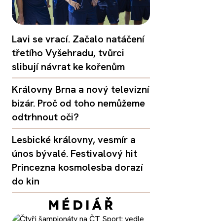
Lavi se vrací. Začalo natáčení
třetího Vyšehradu, tvůrci
slibují návrat ke kořenům
Královny Brna a nový televizní
bizár. Proč od toho nemůžeme
odtrhnout oči?
Lesbické královny, vesmír a
únos bývalé. Festivalový hit
Princezna kosmolesba dorazí
do kin