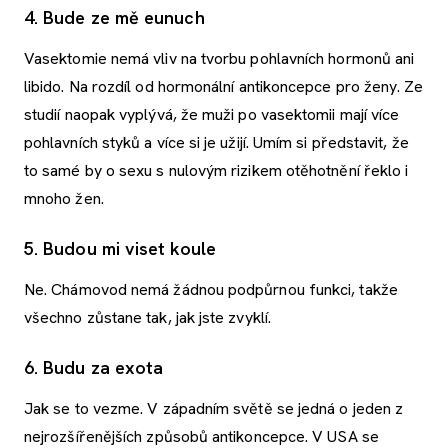
4. Bude ze mě eunuch
Vasektomie nemá vliv na tvorbu pohlavních hormonů ani
libido. Na rozdíl od hormonální antikoncepce pro ženy. Ze
studií naopak vyplývá, že muži po vasektomii mají více
pohlavních styků a více si je užijí. Umím si představit, že
to samé by o sexu s nulovým rizikem otěhotnění řeklo i
mnoho žen.
5. Budou mi viset koule
Ne. Chámovod nemá žádnou podpůrnou funkci, takže
všechno zůstane tak, jak jste zvyklí.
6. Budu za exota
Jak se to vezme. V západním světě se jedná o jeden z
nejrozšířenějších způsobů antikoncepce. V USA se