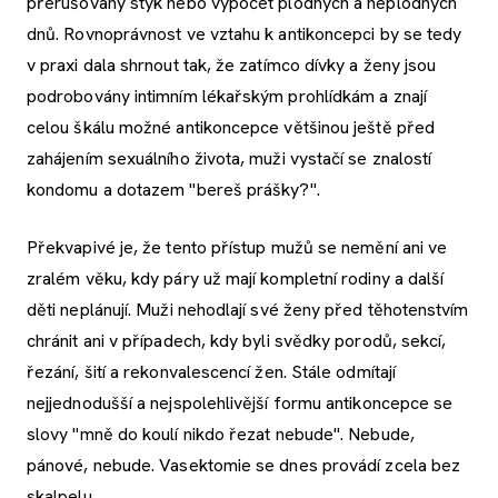
přerušovaný styk nebo výpočet plodných a neplodných
dnů. Rovnoprávnost ve vztahu k antikoncepci by se tedy
v praxi dala shrnout tak, že zatímco dívky a ženy jsou
podrobovány intimním lékařským prohlídkám a znají
celou škálu možné antikoncepce většinou ještě před
zahájením sexuálního života, muži vystačí se znalostí
kondomu a dotazem "bereš prášky?".
Překvapivé je, že tento přístup mužů se nemění ani ve
zralém věku, kdy páry už mají kompletní rodiny a další
děti neplánují. Muži nehodlají své ženy před těhotenstvím
chránit ani v případech, kdy byli svědky porodů, sekcí,
řezání, šití a rekonvalescencí žen. Stále odmítají
nejjednodušší a nejspolehlivější formu antikoncepce se
slovy "mně do koulí nikdo řezat nebude". Nebude,
pánové, nebude. Vasektomie se dnes provádí zcela bez
skalpelu.