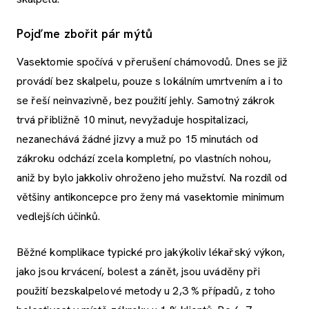
Pojďme zbořit pár mýtů
Vasektomie spočívá v přerušení chámovodů. Dnes se již
provádí bez skalpelu, pouze s lokálním umrtvením a i to
se řeší neinvazivně, bez použití jehly. Samotný zákrok
trvá přibližně 10 minut, nevyžaduje hospitalizaci,
nezanechává žádné jizvy a muž po 15 minutách od
zákroku odchází zcela kompletní, po vlastních nohou,
aniž by bylo jakkoliv ohroženo jeho mužství. Na rozdíl od
většiny antikoncepce pro ženy má vasektomie minimum
vedlejších účinků.
Běžné komplikace typické pro jakýkoliv lékařský výkon,
jako jsou krvácení, bolest a zánět, jsou uváděny při
použití bezskalpelové metody u 2,3 % případů, z toho