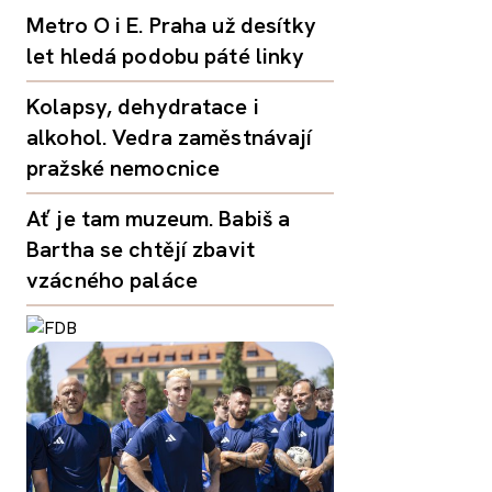
Metro O i E. Praha už desítky
let hledá podobu páté linky
Kolapsy, dehydratace i
alkohol. Vedra zaměstnávají
pražské nemocnice
Ať je tam muzeum. Babiš a
Bartha se chtějí zbavit
vzácného paláce