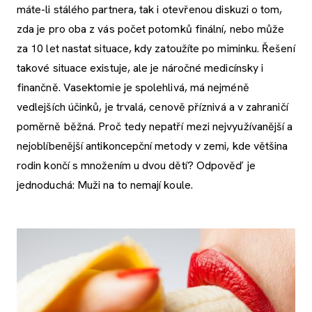
máte-li stálého partnera, tak i otevřenou diskuzi o tom,
zda je pro oba z vás počet potomků finální, nebo může
za 10 let nastat situace, kdy zatoužíte po miminku. Řešení
takové situace existuje, ale je náročné medicínsky i
finančně. Vasektomie je spolehlivá, má nejméně
vedlejších účinků, je trvalá, cenově příznivá a v zahraničí
poměrně běžná. Proč tedy nepatří mezi nejvyužívanější a
nejoblíbenější antikoncepční metody v zemi, kde většina
rodin končí s množením u dvou dětí? Odpověď je
jednoduchá: Muži na to nemají koule.