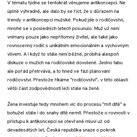
V tématu týdne se tentokrát věnujeme antikoncepci. Ne
úplně výhradně, ale dalo by se říct, že s důrazem na
trendy v antikoncepci mužské. Pokud jde o rodičovství,
mnohé se v posledních letech posunulo. Muž už není
vnímaný pouze jako nepřítomný živitel, ale také jako
rovnocenný rodič s unikátním emocionálním a výchovným
vlivem. A i když to stále není běžné, probíhá alespoň
diskuze o mužích na rodičovské dovolené. Jedno tabu
ale pořád přetrvává, a to hned ve fázi plánování
rodičovství. Přestože říkáme "rodičovství", v této oblasti
větší část zodpovědnosti leží stále na ženě.
Žena investuje tedy mnohem víc do procesu "mít dítě" a
bohužel stále i do snahy dítě nemít. Přestože o rovnosti v
přístupu k antikoncepci se otevřeně mluví už od
devadesátých let, Česká republika snaze o pokrok