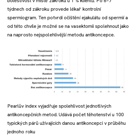
bolestivost v místě zákroku u 1 % klientů. Po 6–7
týdnech od zákroku provede lékař kontrolní
spermiogram. Ten potvrdí očištění ejakulátu od spermií a
od této chvíle je možné se na vasektomii spolehnout jako
na naprosto nejspolehlivější metodu antikoncepce.
Pearlův index vyjadřuje spolehlivost jednotlivých
antikoncepčních metod. Udává počet těhotenství u 100
typických párů užívajících danou antikoncepci v průběhu
jednoho roku