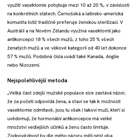
využití vasektomie pohybuje mezi 10 až 20 %, v závislosti
na konkrétních státech. Černošská a latinsko-americká
komunita totiž tradičně preferuje ženskou sterilizaci. V
Austrálii a na Novém Zélandu využívá vasektomii jako
antikoncepci 18 % všech mužů, z toho 25 % všech
ženatých mužů a ve věkové kategorii od 40 let dokonce
57 % mužů. Podobná čísla uvádí také Kanada, Anglie
nebo Nizozemí.
Nejspolehlivější metoda
„Velká část zdejší mužské populace sice zastává názor,
že za početí odpovídá žena, a staví se tak k možnosti
vasektomie odmítavě, jsou tu však i takoví muži, kteří si
uvědomují, že hormonální antikoncepce má velké
množství vedlejších účinků a ženu často limituje.
Zodpovědnost by dle mého názoru měli nést oba