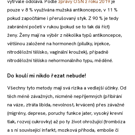
vytrvale odolává. Podle
zprávy OSN z roku 2019
je
pouze v 8 % využívána mužská antikoncepce, v 11 %
pokud započítáme i přerušovaný styk. Z 90 % je tedy
zabránění početí v rukou (pokud se to tak dá říct)
ženy. Ženy mají na výběr z několika typů antikoncepce,
většinou založené na hormonech (pilulky, injekce,
nitroděložní tělísko, vaginální kroužek), případně
nitroděložní tělísko nehormonálního typu, měděné.
Do koulí mi nikdo řezat nebude!
Všechny tyto metody mají svá rizika a vedlejší účinky. Od
těch méně závažných, nicméně nepříjemných (přibírání
na váze, ztráta libida, nevolnost, krvácení) přes závažné
(migrény, deprese, poruchy funkce jater, vysoký krevní
tlak, rozvoj cukrovky) až po ty život ohrožující (trombóza
a s ní související infarkt, mozková příhoda, embolie či