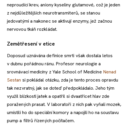
neproudící krev, aniony kyseliny glutamové, což je jeden
z nejdůležitějších neurotransmiterů, se stanou
jedovatými a nakonec se aktivují enzymy, jež začnou
nervovou tkáň rozkládat.
Zemětřesení v etice
Doposud uznávána definice smrti však dostala letos
v dubnu pořádnou ránu. Profesor neurologie a
srovnávací medicíny z Yale School of Medicine
Nenad
Sestan
si pokládal otázku, zda je tento proces opravdu
tak nezvratný, jak se doteď předpokládalo. Jeho tým
využil blízkosti jatek a opatřil si dvaatřicet hlav zde
poražených prasat. V laboratoři z nich pak vyňali mozek,
umístili ho do speciální komory a napojili ho na soustavu
pump a filtrů řízených počítačem.