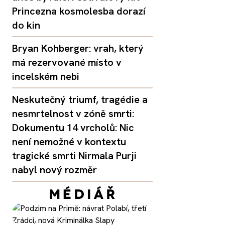
Princezna kosmolesba dorazí
do kin
Bryan Kohberger: vrah, který
má rezervované místo v
incelském nebi
Neskutečný triumf, tragédie a
nesmrtelnost v zóně smrti:
Dokumentu 14 vrcholů: Nic
není nemožné v kontextu
tragické smrti Nirmala Purji
nabyl nový rozměr