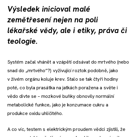
Výsledek inicioval malé
zemětřesení nejen na poli
lékařské vědy, ale i etiky, práva či
teologie.
Systém začal vhánět a vzápětí odsávat do mrtvého (nebo
snad do „mrtvého“?) vyživující roztok podobně, jako
v živém orgánu koluje krev. Stalo se tak čtyři hodiny
poté, co byla prasátka na jatkách poražena a světe i
vědo divte se – mozkové buňky obnovily normální
metabolické funkce, jako je konzumace cukru a
produkce oxidu uhličitého.
A co víc, testem s elektrickým proudem vědci zjistili, že