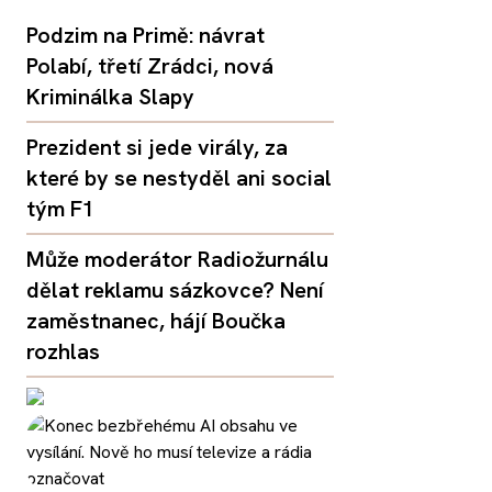
Podzim na Primě: návrat
Polabí, třetí Zrádci, nová
Kriminálka Slapy
Prezident si jede virály, za
které by se nestyděl ani social
tým F1
Může moderátor Radiožurnálu
dělat reklamu sázkovce? Není
zaměstnanec, hájí Boučka
rozhlas