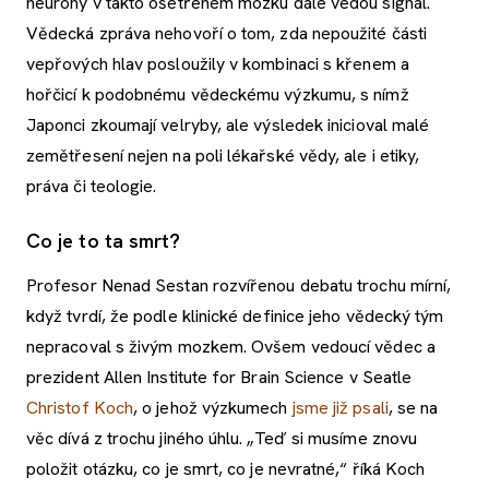
neurony v takto ošetřeném mozku dále vedou signál.
Vědecká zpráva nehovoří o tom, zda nepoužité části
vepřových hlav posloužily v kombinaci s křenem a
hořčicí k podobnému vědeckému výzkumu, s nímž
Japonci zkoumají velryby, ale výsledek inicioval malé
zemětřesení nejen na poli lékařské vědy, ale i etiky,
práva či teologie.
Co je to ta smrt?
Profesor Nenad Sestan rozvířenou debatu trochu mírní,
když tvrdí, že podle klinické definice jeho vědecký tým
nepracoval s živým mozkem. Ovšem vedoucí vědec a
prezident Allen Institute for Brain Science v Seatle
Christof Koch
, o jehož výzkumech
jsme již psali
, se na
věc dívá z trochu jiného úhlu. „Teď si musíme znovu
položit otázku, co je smrt, co je nevratné,“ říká Koch