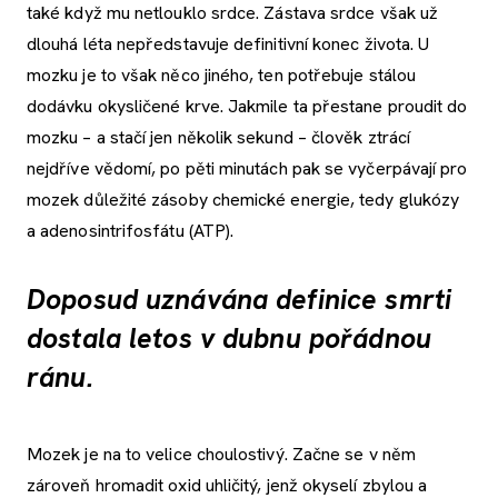
také když mu netlouklo srdce. Zástava srdce však už
dlouhá léta nepředstavuje definitivní konec života. U
mozku je to však něco jiného, ten potřebuje stálou
dodávku okysličené krve. Jakmile ta přestane proudit do
mozku – a stačí jen několik sekund – člověk ztrácí
nejdříve vědomí, po pěti minutách pak se vyčerpávají pro
mozek důležité zásoby chemické energie, tedy glukózy
a adenosintrifosfátu (ATP).
Doposud uznávána definice smrti
dostala letos v dubnu pořádnou
ránu.
Mozek je na to velice choulostivý. Začne se v něm
zároveň hromadit oxid uhličitý, jenž okyselí zbylou a