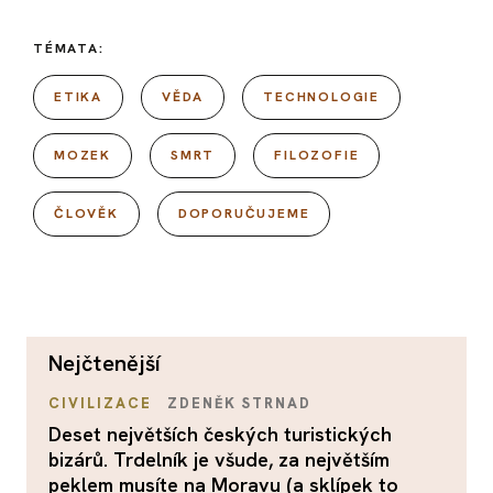
TÉMATA:
ETIKA
VĚDA
TECHNOLOGIE
MOZEK
SMRT
FILOZOFIE
ČLOVĚK
DOPORUČUJEME
nejčtenější
CIVILIZACE
ZDENĚK STRNAD
Deset největších českých turistických
bizárů. Trdelník je všude, za největším
peklem musíte na Moravu (a sklípek to