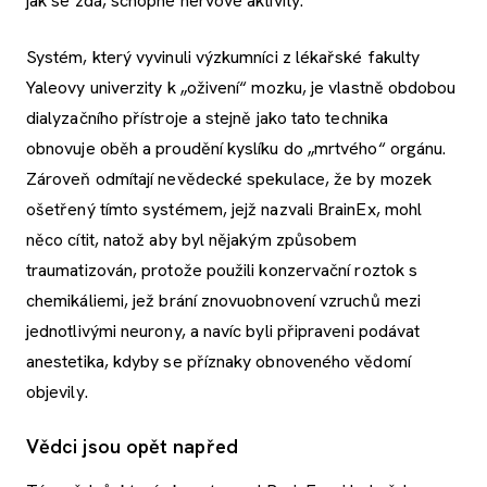
jak se zdá, schopné nervové aktivity.“
Systém, který vyvinuli výzkumníci z lékařské fakulty
Yaleovy univerzity k „oživení“ mozku, je vlastně obdobou
dialyzačního přístroje a stejně jako tato technika
obnovuje oběh a proudění kyslíku do „mrtvého“ orgánu.
Zároveň odmítají nevědecké spekulace, že by mozek
ošetřený tímto systémem, jejž nazvali BrainEx, mohl
něco cítit, natož aby byl nějakým způsobem
traumatizován, protože použili konzervační roztok s
chemikáliemi, jež brání znovuobnovení vzruchů mezi
jednotlivými neurony, a navíc byli připraveni podávat
anestetika, kdyby se příznaky obnoveného vědomí
objevily.
Vědci jsou opět napřed