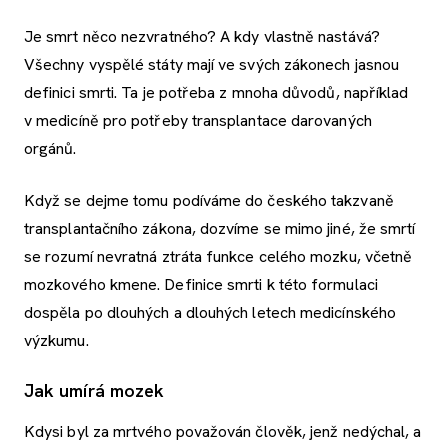
Je smrt něco nezvratného? A kdy vlastně nastává?
Všechny vyspělé státy mají ve svých zákonech jasnou
definici smrti. Ta je potřeba z mnoha důvodů, například
v medicíně pro potřeby transplantace darovaných
orgánů.
Když se dejme tomu podíváme do českého takzvaně
transplantačního zákona, dozvíme se mimo jiné, že smrtí
se rozumí nevratná ztráta funkce celého mozku, včetně
mozkového kmene. Definice smrti k této formulaci
dospěla po dlouhých a dlouhých letech medicínského
výzkumu.
Jak umírá mozek
Kdysi byl za mrtvého považován člověk, jenž nedýchal, a