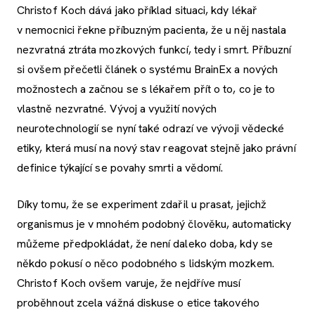
Christof Koch dává jako příklad situaci, kdy lékař
v nemocnici řekne příbuzným pacienta, že u něj nastala
nezvratná ztráta mozkových funkcí, tedy i smrt. Příbuzní
si ovšem přečetli článek o systému BrainEx a nových
možnostech a začnou se s lékařem přít o to, co je to
vlastně nezvratné. Vývoj a využití nových
neurotechnologií se nyní také odrazí ve vývoji vědecké
etiky, která musí na nový stav reagovat stejně jako právní
definice týkající se povahy smrti a vědomí.
Díky tomu, že se experiment zdařil u prasat, jejichž
organismus je v mnohém podobný člověku, automaticky
můžeme předpokládat, že není daleko doba, kdy se
někdo pokusí o něco podobného s lidským mozkem.
Christof Koch ovšem varuje, že nejdříve musí
proběhnout zcela vážná diskuse o etice takového