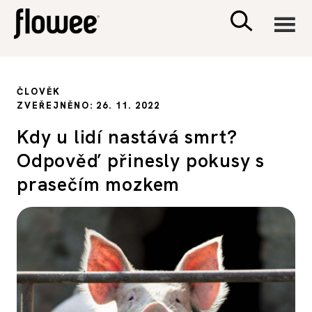
CIVILIZACE
ČLOVĚK
ZVEŘEJNĚNO: 26. 11. 2022
ZDRAVÍ
Kdy u lidí nastává smrt?
Odpověď přinesly pokusy s
PSYCHOLOGIE
prasečím mozkem
RODINA A DĚTI
SEX A VZTAHY
PORADNA