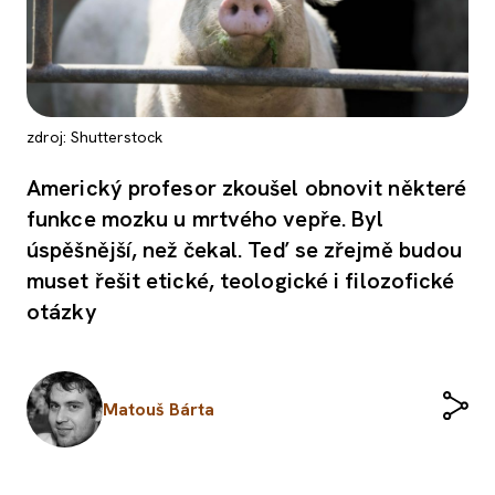
zdroj: Shutterstock
Americký profesor zkoušel obnovit některé
funkce mozku u mrtvého vepře. Byl
úspěšnější, než čekal. Teď se zřejmě budou
muset řešit etické, teologické i filozofické
otázky
Matouš Bárta