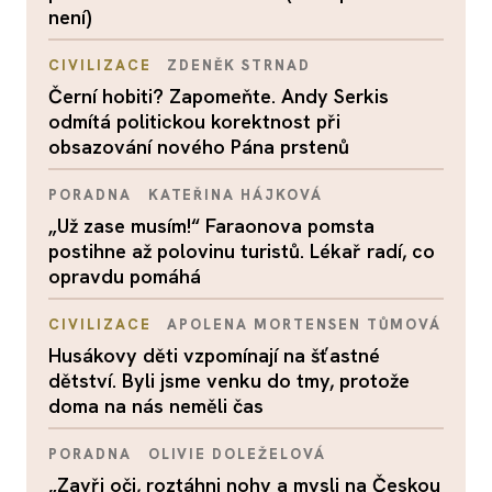
není)
CIVILIZACE
ZDENĚK STRNAD
Černí hobiti? Zapomeňte. Andy Serkis
odmítá politickou korektnost při
obsazování nového Pána prstenů
PORADNA
KATEŘINA HÁJKOVÁ
„Už zase musím!“ Faraonova pomsta
postihne až polovinu turistů. Lékař radí, co
opravdu pomáhá
CIVILIZACE
APOLENA MORTENSEN TŮMOVÁ
Husákovy děti vzpomínají na šťastné
dětství. Byli jsme venku do tmy, protože
doma na nás neměli čas
PORADNA
OLIVIE DOLEŽELOVÁ
„Zavři oči, roztáhni nohy a mysli na Českou