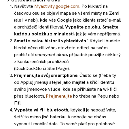
Navštivte
Myactivity.google.com
. Po kliknutí na
časovou osu se objeví mapa se všemi místy na Zemi
(ale i v nebi), kde vás Google jako klienta (stačí e-mail
a prohlížeč) identifikoval.
Vypněte polohu. Smažte
každou položku z minulosti
, jež je vám nepříjemná.
Smažte celou historii vyhledávání
. Kdykoli budete
hledat něco citlivého, otevřete odteď na svém
prohlížeči
anonymní okno
, případně použijte některý
z konkurenčních prohlížečů
(DuckDuckGo či StartPage).
Přejmenujte svůj smartphone
. Často se (třeba ty
od Applu) jmenují stejně jako majitel a křičí identitu
svého jmenovce všude, kde se přihlásíte na wi-fi či
přes bluetooth.
Přejmenujte
ho třeba na Pepu nebo
Fifi.
Vypněte wi-fi i bluetooth
, kdykoli je nepoužíváte,
šetří to mimo jiné baterku. A nebojte se občas
vypnout i mobilní data. To samé platí pro polohové