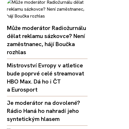
Může moderátor Radiožurnálu
dělat reklamu sázkovce? Není
zaměstnanec, hájí Boučka
rozhlas
Mistrovství Evropy v atletice
bude poprvé celé streamovat
HBO Max. Dá ho i ČT
a Eurosport
Je moderátor na dovolené?
Rádio Haná ho nahradí jeho
syntetickým hlasem