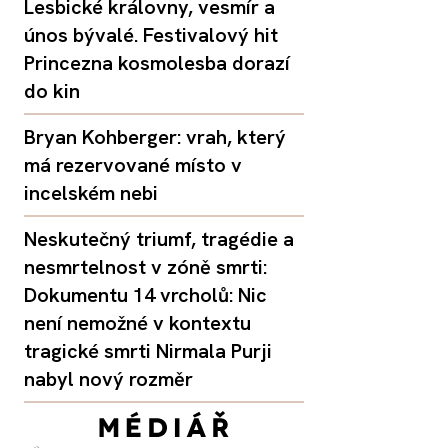
Lesbické královny, vesmír a
únos bývalé. Festivalový hit
Princezna kosmolesba dorazí
do kin
Bryan Kohberger: vrah, který
má rezervované místo v
incelském nebi
Neskutečný triumf, tragédie a
nesmrtelnost v zóně smrti:
Dokumentu 14 vrcholů: Nic
není nemožné v kontextu
tragické smrti Nirmala Purji
nabyl nový rozměr