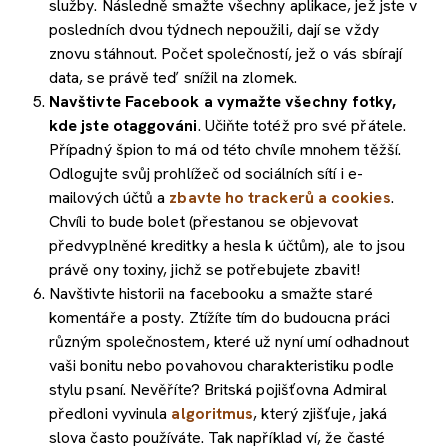
služby. Následně smažte všechny aplikace, jež jste v
posledních dvou týdnech nepoužili, dají se vždy
znovu stáhnout. Počet společností, jež o vás sbírají
data, se právě teď snížil na zlomek.
Navštivte Facebook a vymažte všechny fotky,
kde jste otaggováni
. Učiňte totéž pro své přátele.
Případný špion to má od této chvíle mnohem těžší.
Odlogujte svůj prohlížeč od sociálních sítí i e-
mailových účtů a
zbavte ho trackerů a cookies
.
Chvíli to bude bolet (přestanou se objevovat
předvyplněné kreditky a hesla k účtům), ale to jsou
právě ony toxiny, jichž se potřebujete zbavit!
Navštivte historii na facebooku a smažte staré
komentáře a posty. Ztížíte tím do budoucna práci
různým společnostem, které už nyní umí odhadnout
vaši bonitu nebo povahovou charakteristiku podle
stylu psaní. Nevěříte? Britská pojišťovna Admiral
předloni vyvinula
algoritmus
, který zjišťuje, jaká
slova často používáte. Tak například ví, že časté