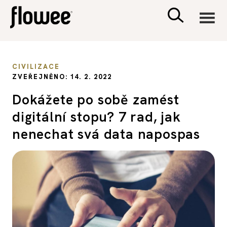
CIVILIZACE
CIVILIZACE
ZVEŘEJNĚNO: 14. 2. 2022
ZDRAVÍ
Dokážete po sobě zamést
digitální stopu? 7 rad, jak
PSYCHOLOGIE
nenechat svá data napospas
RODINA A DĚTI
SEX A VZTAHY
PORADNA