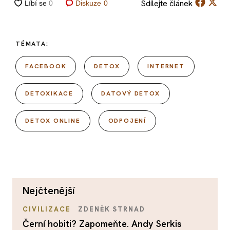
Sdílejte
článek
Diskuze
0
TÉMATA:
FACEBOOK
DETOX
INTERNET
DETOXIKACE
DATOVÝ DETOX
DETOX ONLINE
ODPOJENÍ
nejčtenější
CIVILIZACE
ZDENĚK STRNAD
Černí hobiti? Zapomeňte. Andy Serkis