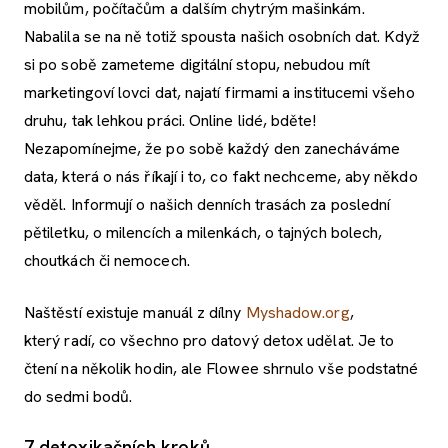
mobilům, počítačům a dalším chytrým mašinkám.
Nabalila se na ně totiž spousta našich osobních dat. Když
si po sobě zameteme digitální stopu, nebudou mít
marketingoví lovci dat, najatí firmami a institucemi všeho
druhu, tak lehkou práci. Online lidé, bděte!
Nezapomínejme, že po sobě každý den zanecháváme
data, která o nás říkají i to, co fakt nechceme, aby někdo
věděl. Informují o našich denních trasách za poslední
pětiletku, o milencích a milenkách, o tajných bolech,
choutkách či nemocech.
Naštěstí existuje manuál z dílny
Myshadow.org
,
který radí, co všechno pro datový detox udělat. Je to
čtení na několik hodin, ale Flowee shrnulo vše podstatné
do sedmi bodů.
7 detoxikačních kroků