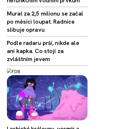
nefunkčním vodním prvkům
Mural za 2,5 milionu se začal
po měsíci loupat. Radnice
slibuje opravu
Podle radaru prší, nikde ale
ani kapka. Co stojí za
zvláštním jevem
Lesbické královny, vesmír a