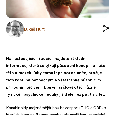
Lukáš Hurt
Na následujících řádcích najdete základní
informace, které se týkají působení konopí na naše
tělo a mozek. Díky tomu lépe porozumíte, proč je
tato rostlina bezpečným a všestranně působícím
přírodním léčivem, kterým si člověk léčí různé
fyzické i psychické neduhy již déle než pět tisíc let.
Kanabinoidy (nejznámější jsou bezesporu THC a CBD, o
kterých jsme na flowee mnohokrát psali) jsou chemické