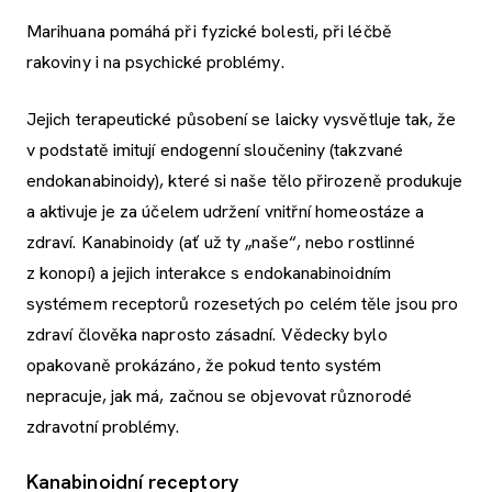
Marihuana pomáhá při fyzické bolesti, při léčbě
rakoviny i na psychické problémy.
Jejich terapeutické působení se laicky vysvětluje tak, že
v podstatě imitují endogenní sloučeniny (takzvané
endokanabinoidy), které si naše tělo přirozeně produkuje
a aktivuje je za účelem udržení vnitřní homeostáze a
zdraví. Kanabinoidy (ať už ty „naše“, nebo rostlinné
z konopí) a jejich interakce s endokanabinoidním
systémem receptorů rozesetých po celém těle jsou pro
zdraví člověka naprosto zásadní. Vědecky bylo
opakovaně prokázáno, že pokud tento systém
nepracuje, jak má, začnou se objevovat různorodé
zdravotní problémy.
Kanabinoidní receptory