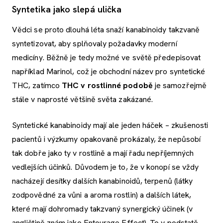
Syntetika jako slepá ulička
Vědci se proto dlouhá léta snaží kanabinoidy takzvaně
syntetizovat, aby splňovaly požadavky moderní
medicíny. Běžně je tedy možné ve světě předepisovat
například Marinol, což je obchodní název pro syntetické
THC, zatímco
THC v rostlinné podobě
je samozřejmě
stále v naprosté většině světa zakázané.
Syntetické kanabinoidy mají ale jeden háček – zkušenosti
pacientů i výzkumy opakovaně prokázaly, že nepůsobí
tak dobře jako ty v rostlině a mají řadu nepříjemných
vedlejších účinků. Důvodem je to, že v konopí se vždy
nacházejí desítky dalších kanabinoidů, terpenů (látky
zodpovědné za vůni a aroma rostlin) a dalších látek,
které mají dohromady takzvaný synergický účinek (v
angličtině znám jako Entourage Effect). To v podstatě