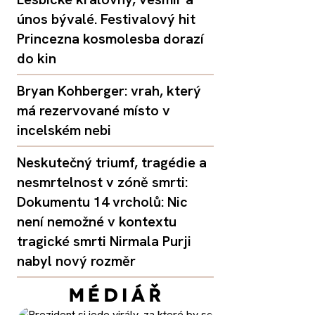
únos bývalé. Festivalový hit
Princezna kosmolesba dorazí
do kin
Bryan Kohberger: vrah, který
má rezervované místo v
incelském nebi
Neskutečný triumf, tragédie a
nesmrtelnost v zóně smrti:
Dokumentu 14 vrcholů: Nic
není nemožné v kontextu
tragické smrti Nirmala Purji
nabyl nový rozměr