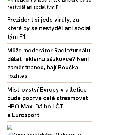
Prezident si jede virály, za
které by se nestyděl ani social
tým F1
Může moderátor Radiožurnálu
dělat reklamu sázkovce? Není
zaměstnanec, hájí Boučka
rozhlas
Mistrovství Evropy v atletice
bude poprvé celé streamovat
HBO Max. Dá ho i ČT
a Eurosport