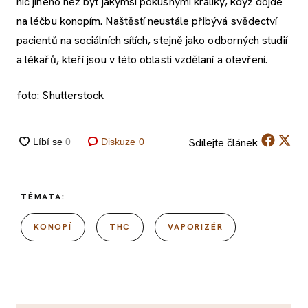
nic jiného než být jakýmsi pokusnými králíky, když dojde
na léčbu konopím. Naštěstí neustále přibývá svědectví
pacientů na sociálních sítích, stejně jako odborných studií
a lékařů, kteří jsou v této oblasti vzdělaní a otevření.
foto: Shutterstock
Sdílejte
článek
Diskuze
0
TÉMATA:
KONOPÍ
THC
VAPORIZÉR