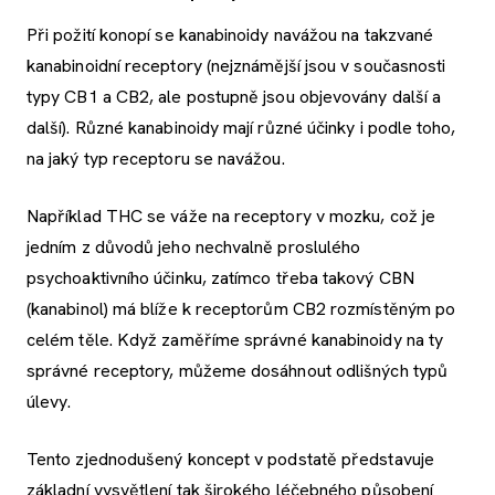
Při požití konopí se kanabinoidy navážou na takzvané
kanabinoidní receptory (nejznámější jsou v současnosti
typy CB1 a CB2, ale postupně jsou objevovány další a
další). Různé kanabinoidy mají různé účinky i podle toho,
na jaký typ receptoru se navážou.
Například THC se váže na receptory v mozku, což je
jedním z důvodů jeho nechvalně proslulého
psychoaktivního účinku, zatímco třeba takový CBN
(kanabinol) má blíže k receptorům CB2 rozmístěným po
celém těle. Když zaměříme správné kanabinoidy na ty
správné receptory, můžeme dosáhnout odlišných typů
úlevy.
Tento zjednodušený koncept v podstatě představuje
základní vysvětlení tak širokého léčebného působení