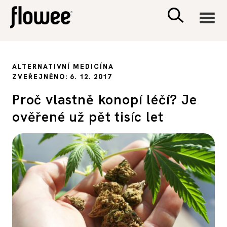
CIVILIZACE
ALTERNATIVNÍ MEDICÍNA
ZVEŘEJNĚNO: 6. 12. 2017
ZDRAVÍ
Proč vlastně konopí léčí? Je
ověřené už pět tisíc let
PSYCHOLOGIE
RODINA A DĚTI
SEX A VZTAHY
PORADNA