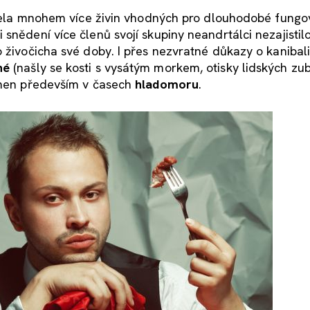
bízela mnohem více živin vhodných pro dlouhodobé fungo
snědení více členů svojí skupiny neandrtálci nezajistilo
o živočicha své doby. I přes nezvratné důkazy o kanibal
né
(našly se kosti s vysátým morkem, otisky lidských zub
tomen především v časech
hladomoru
.