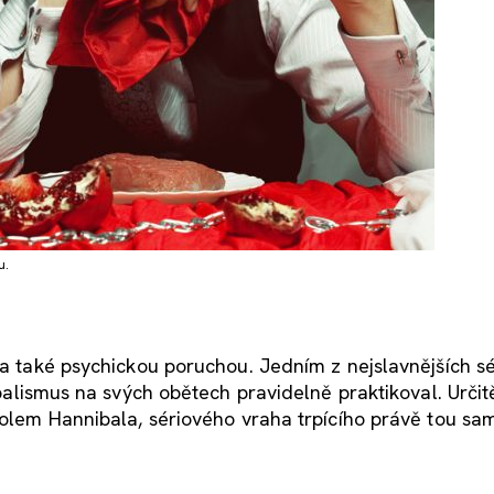
u.
ěna také psychickou poruchou. Jedním z nejslavnějších s
ibalismus na svých obětech pravidelně praktikoval. Určit
 kolem Hannibala, sériového vraha trpícího právě tou sa