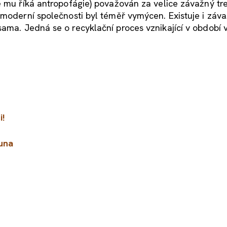
e mu říká antropofágie) považován za velice závažný tre
 moderní společnosti byl téměř vymýcen. Existuje i záv
 sama. Jedná se o recyklační proces vznikající v období
i!
ouna