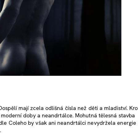
Dospělí mají zcela odlišná čísla než děti a mladiství. K
lidi moderní doby a neandrtálce. Mohutná tělesná stavba
Podle Coleho by však ani neandrtálci nevydržela energie
y
.