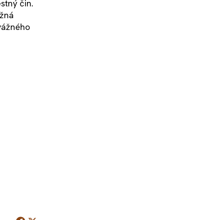
stný čin.
ažná
 vážného