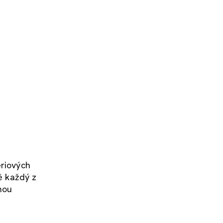
ériových
ě každý z
mou