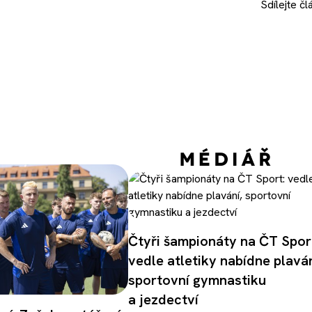
Sdílejte
čl
Čtyři šampionáty na ČT Spor
vedle atletiky nabídne plaván
sportovní gymnastiku
a jezdectví