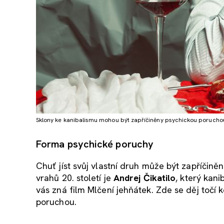
Sklony ke kanibalismu mohou být zapříčiněny psychickou porucho
Forma psychické poruchy
Chuť jíst svůj vlastní druh může být zapříčin
vrahů 20. století je
Andrej Čikatilo
, který kan
vás zná film Mlčení jehňátek. Zde se děj točí
poruchou.