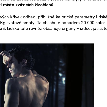
ti místo zvířecích živočichů.
vých křivek odhadl přibližné kalorické parametry lidsk
 Kg svalové hmoty. Ta obsahuje odhadem 20 000 kalorií
orií. Lidské tělo rovněž obsahuje orgány – srdce, játra, l