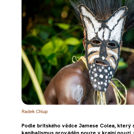
Radek Chlup
Podle britského vědce
Jamese Colea
, který
kanibalismus prováděn pouze v krajní nouzi, 