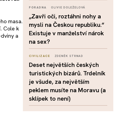
PORADNA
OLIVIE DOLEŽELOVÁ
„Zavři oči, roztáhni nohy a
ého masa.
mysli na Českou republiku.“
. Cole k
Existuje v manželství nárok
edviny a
na sex?
CIVILIZACE
ZDENĚK STRNAD
Deset největších českých
turistických bizárů. Trdelník
je všude, za největším
peklem musíte na Moravu (a
sklípek to není)