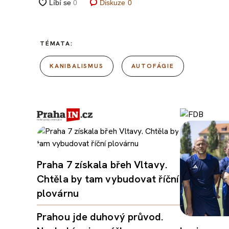
Diskuze
0
TÉMATA:
KANIBALISMUS
AUTOFÁGIE
Praha 7 získala břeh Vltavy.
Chtěla by tam vybudovat říční
plovárnu
Prahou jde duhový průvod.