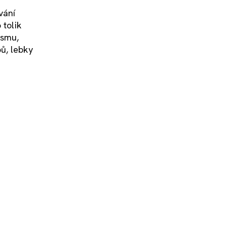
vání
 tolik
ismu,
ů, lebky