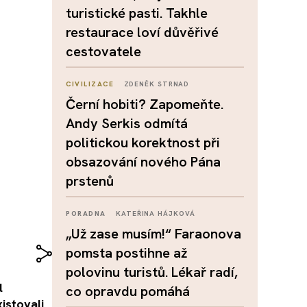
turistické pasti. Takhle
restaurace loví důvěřivé
cestovatele
CIVILIZACE
ZDENĚK STRNAD
Černí hobiti? Zapomeňte.
Andy Serkis odmítá
politickou korektnost při
obsazování nového Pána
prstenů
PORADNA
KATEŘINA HÁJKOVÁ
„Už zase musím!“ Faraonova
pomsta postihne až
polovinu turistů. Lékař radí,
l
co opravdu pomáhá
istovali