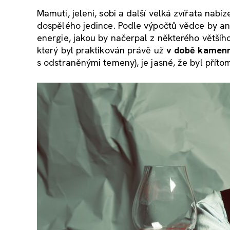
Mamuti, jeleni, sobi a další velká zvířata na
dospělého jedince. Podle výpočtů vědce by ani 
energie, jakou by načerpal z některého většíh
který byl praktikován právě už
v době kamen
s odstraněnými temeny), je jasné, že byl pří