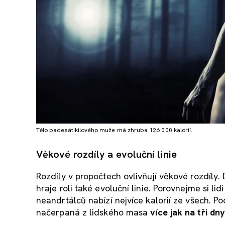
Tělo padesátikilového muže má zhruba 126 000 kalorií.
Věkové rozdíly a evoluční linie
Rozdíly v propočtech ovlivňují věkové rozdíly. 
hraje roli také evoluční linie. Porovnejme si 
neandrtálců nabízí nejvíce kalorií ze všech. 
načerpaná z lidského masa
více jak na tři dn