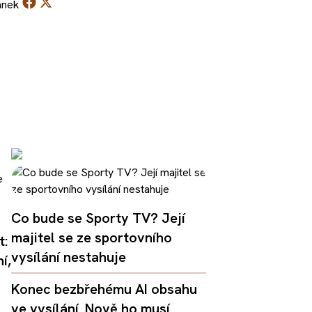
ánek
Co bude se Sporty TV? Její
majitel se ze sportovního
t:
vysílání nestahuje
í,
Konec bezbřehému AI obsahu
ve vysílání. Nově ho musí