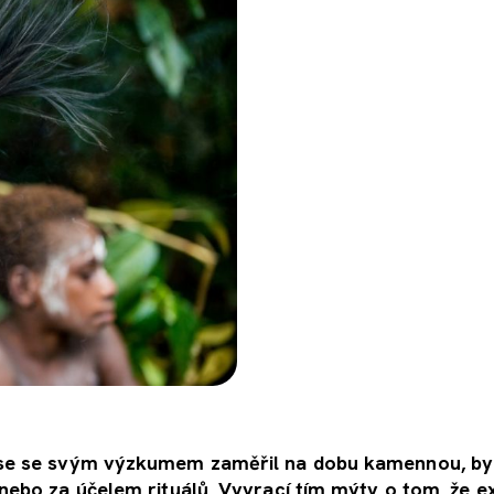
 se se svým výzkumem zaměřil na dobu kamennou, by
nebo za účelem rituálů. Vyvrací tím mýty o tom, že ex