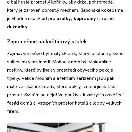
o bal hustě prorostlý kořínky, aby držel pohromadě,
který je zároveň obrostlý mechem. Japonská kokedama
je vhodná například pro
azalky
,
kapradiny
či různé
dužnatky
.
Zapomeňme na květinový stolek
Zajímavým může být malý skleník, který se stane jakýmsi
solitérem v místnosti. Mohou v něm být vlhkomilné
rostliny, které by jinak v prostředí obývacího pokoje
trpěly. Velice módním a efektním zařízením jsou pak
malé vertikální zahrady, které pokryjí zelení jinak fádní
prostor. Systém se nejdříve používal k zakrytí a osvěžení
fasád domů či vstupních prostor hotelů a lobby velkých
firem.