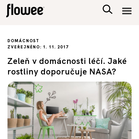
CIVILIZACE
DOMÁCNOST
ZVEŘEJNĚNO: 1. 11. 2017
ZDRAVÍ
Zeleň v domácnosti léčí. Jaké
rostliny doporučuje NASA?
PSYCHOLOGIE
RODINA A DĚTI
SEX A VZTAHY
PORADNA