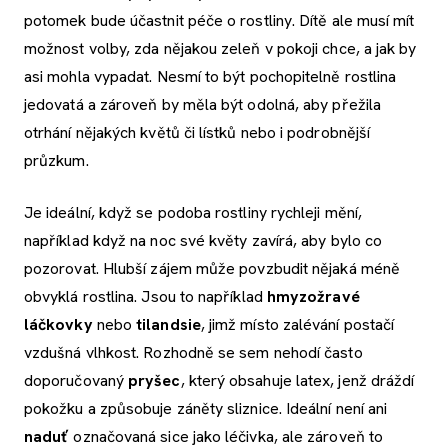
potomek bude účastnit péče o rostliny. Dítě ale musí mít
možnost volby, zda nějakou zeleň v pokoji chce, a jak by
asi mohla vypadat. Nesmí to být pochopitelně rostlina
jedovatá a zároveň by měla být odolná, aby přežila
otrhání nějakých květů či lístků nebo i podrobnější
průzkum.
Je ideální, když se podoba rostliny rychleji mění,
například když na noc své květy zavírá, aby bylo co
pozorovat. Hlubší zájem může povzbudit nějaká méně
obvyklá rostlina. Jsou to například
hmyzožravé
láčkovky
nebo
tilandsie
, jimž místo zalévání postačí
vzdušná vlhkost. Rozhodně se sem nehodí často
doporučovaný
pryšec
, který obsahuje latex, jenž dráždí
pokožku a způsobuje záněty sliznice. Ideální není ani
naduť
označovaná sice jako léčivka, ale zároveň to