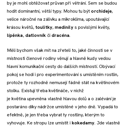
by je mohl obtěžovat průvan při větrání. Sem se budou
hodit dominantní, větší typy. Mohou tu být
orchideje
,
velice náročné na zálivku a mikroklima, upoutávající
krásou květů,
toulitky
,
medinily
s povislými květy,
lípěnka
,
datlovník
či
dracéna
.
Měli bychom však mít na zřeteli to, jaké činnosti se v
místnosti členové rodiny věnují a hlavně kudy vedou
hlavní komunikační cesty do dalších místností. Obývací
pokoj se hodí i pro experimentování s umístěním rostlin,
protože ty rozhodně nemusejí fádně stát na květinovém
stolku. Existují třeba květináče, v nichž
je květina upevněna vlastně hlavou dolů a o zalévání je
postaráno díky nádržce umístěné v jeho dně. Vypadá to
efektně, je jen třeba vybrat ty rostliny, kterým to
vyhovuje. Ke stropu lze umístit i
kokedamy
. Jde vlastně