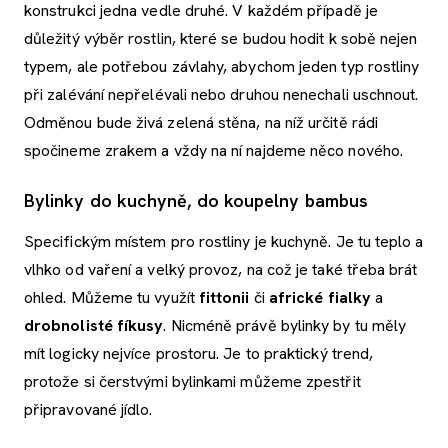
konstrukci jedna vedle druhé. V každém případě je
důležitý výběr rostlin, které se budou hodit k sobě nejen
typem, ale potřebou závlahy, abychom jeden typ rostliny
při zalévání nepřelévali nebo druhou nenechali uschnout.
Odměnou bude živá zelená stěna, na níž určitě rádi
spočineme zrakem a vždy na ní najdeme něco nového.
Bylinky do kuchyně, do koupelny bambus
Specifickým místem pro rostliny je kuchyně. Je tu teplo a
vlhko od vaření a velký provoz, na což je také třeba brát
ohled. Můžeme tu využít
fittonii
či
africké fialky
a
drobnolisté fíkusy
. Nicméně právě bylinky by tu měly
mít logicky nejvíce prostoru. Je to praktický trend,
protože si čerstvými bylinkami můžeme zpestřit
připravované jídlo.