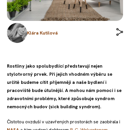
Klára Kutilová
Rostliny jako spolubydlící představují nejen
stylotvorný prvek. Při jejich vhodném výběru se
určitě budeme cítit příjemněji a naše bydlení i
pracoviště bude útulnější. A mohou nám pomoci i se
zdravotními problémy, které způsobuje syndrom
nemocných budov (sick building syndrom).
Čistotou ovzduší v uzavřených prostorách se zaobírala i
NASA
a tým vedený doktorem
B. C. Wolvertonem