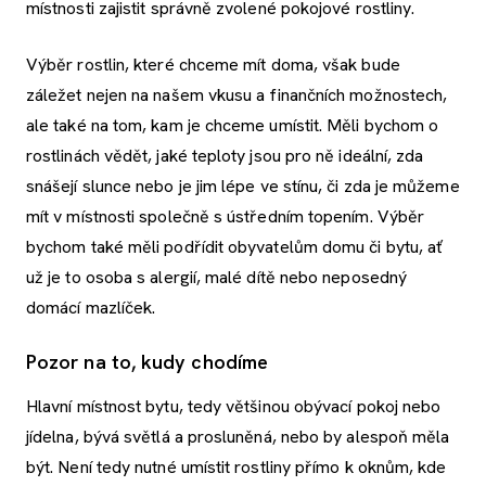
místnosti zajistit správně zvolené pokojové rostliny.
Výběr rostlin, které chceme mít doma, však bude
záležet nejen na našem vkusu a finančních možnostech,
ale také na tom, kam je chceme umístit. Měli bychom o
rostlinách vědět, jaké teploty jsou pro ně ideální, zda
snášejí slunce nebo je jim lépe ve stínu, či zda je můžeme
mít v místnosti společně s ústředním topením. Výběr
bychom také měli podřídit obyvatelům domu či bytu, ať
už je to osoba s alergií, malé dítě nebo neposedný
domácí mazlíček.
Pozor na to, kudy chodíme
Hlavní místnost bytu, tedy většinou obývací pokoj nebo
jídelna, bývá světlá a prosluněná, nebo by alespoň měla
být. Není tedy nutné umístit rostliny přímo k oknům, kde