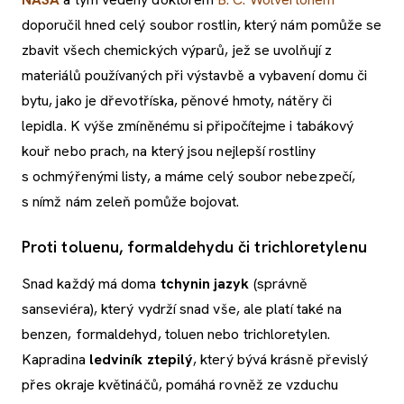
doporučil hned celý soubor rostlin, který nám pomůže se
zbavit všech chemických výparů, jež se uvolňují z
materiálů používaných při výstavbě a vybavení domu či
bytu, jako je dřevotříska, pěnové hmoty, nátěry či
lepidla. K výše zmíněnému si připočítejme i tabákový
kouř nebo prach, na který jsou nejlepší rostliny
s ochmýřenými listy, a máme celý soubor nebezpečí,
s nímž nám zeleň pomůže bojovat.
Proti toluenu, formaldehydu či trichloretylenu
Snad každý má doma
tchynin jazyk
(správně
sanseviéra), který vydrží snad vše, ale platí také na
benzen, formaldehyd, toluen nebo trichloretylen.
Kapradina
ledviník ztepilý
, který bývá krásně převislý
přes okraje květináčů, pomáhá rovněž ze vzduchu