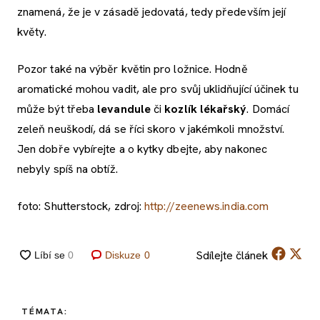
znamená, že je v zásadě jedovatá, tedy především její
květy.
Pozor také na výběr květin pro ložnice. Hodně
aromatické mohou vadit, ale pro svůj uklidňující účinek tu
může být třeba
levandule
či
kozlík lékařský
. Domácí
zeleň neuškodí, dá se říci skoro v jakémkoli množství.
Jen dobře vybírejte a o kytky dbejte, aby nakonec
nebyly spíš na obtíž.
foto: Shutterstock, zdroj:
http://zeenews.india.com
Sdílejte
článek
Diskuze
0
TÉMATA: