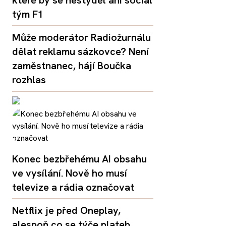
které by se nestyděl ani social
tým F1
Může moderátor Radiožurnálu
dělat reklamu sázkovce? Není
zaměstnanec, hájí Boučka
rozhlas
Konec bezbřehému AI obsahu
ve vysílání. Nově ho musí
televize a rádia označovat
Netflix je před Oneplay,
alespoň co se týče plateb