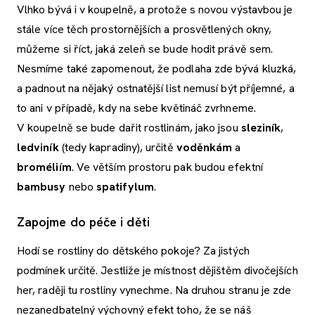
Vlhko bývá i v koupelně, a protože s novou výstavbou je
stále více těch prostornějších a prosvětlených okny,
můžeme si říct, jaká zeleň se bude hodit právě sem.
Nesmíme také zapomenout, že podlaha zde bývá kluzká,
a padnout na nějaký ostnatější list nemusí být příjemné, a
to ani v případě, kdy na sebe květináč zvrhneme.
V koupelně se bude dařit rostlinám, jako jsou
sleziník
,
ledviník
(tedy kapradiny), určitě
voděnkám
a
broméliím
. Ve větším prostoru pak budou efektní
bambusy
nebo
spatifylum
.
Zapojme do péče i děti
Hodí se rostliny do dětského pokoje? Za jistých
podmínek určitě. Jestliže je místnost dějištěm divočejších
her, raději tu rostliny vynechme. Na druhou stranu je zde
nezanedbatelný výchovný efekt toho, že se náš