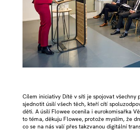
Cílem iniciativy Dítě v síti je spojovat všech
sjednotit úsilí všech těch, kteří cítí spoluzodp
děti. A úsilí Flowee ocenila i eurokomisařka 
to téma, děkuju Flowee, protože myslím, že dn
co se na nás valí přes takzvanou digitální tran