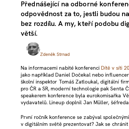
Přednášející na odborné konferenci
odpovědnost za to, jestli budou n
bez rozdílu. A my, kteří podobu di
větší.
Zdeněk Strnad
Na informacemi nabité konferenci
Dítě v síti 
jako například Daniel Dočekal nebo influence
školní inspektor Tomáš Zatloukal, digitální fi
pro ČR a SR, moderní technologie pak Senta Č
speakerem konference byla eurokomisařka Věr
vydavatelů. Lineup doplnil Jan Müller, šéfred
První ročník konference se zabýval společným
v digitálním světě prezentovat? Jak se chráni