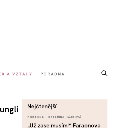
EX A VZTAHY
PORADNA
nejčtenější
ungli
PORADNA
KATEŘINA HÁJKOVÁ
„Už zase musím!“ Faraonova