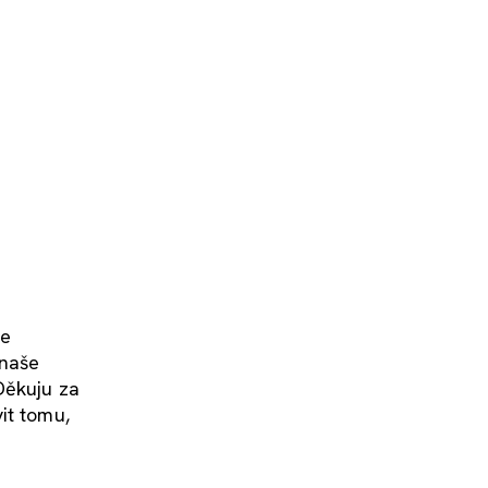
se
 naše
Děkuju za
it tomu,