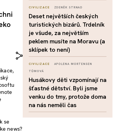
CIVILIZACE
ZDENĚK STRNAD
chni
Deset největších českých
leko
turistických bizárů. Trdelník
je všude, za největším
peklem musíte na Moravu (a
sklípek to není)
CIVILIZACE
APOLENA MORTENSEN
ikace,
TŮMOVÁ
mský
Husákovy děti vzpomínají na
osoftu
šťastné dětství. Byli jsme
ynote
venku do tmy, protože doma
e
na nás neměli čas
k se
ake news?