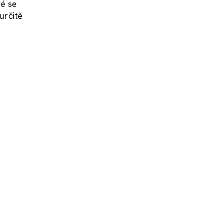
ré se
určitě