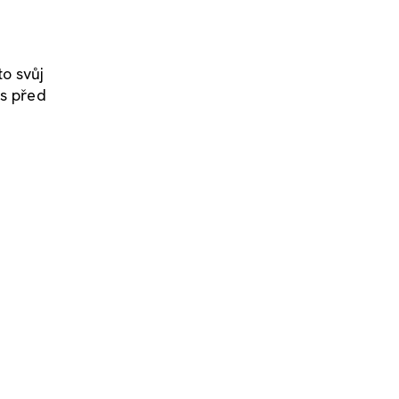
to svůj
es před