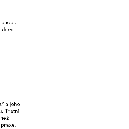
y budou
é dnes
s“ a jeho
. Tristní
 než
 praxe.