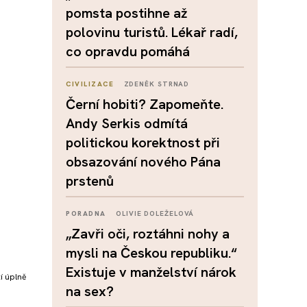
pomsta postihne až
polovinu turistů. Lékař radí,
co opravdu pomáhá
CIVILIZACE
ZDENĚK STRNAD
Černí hobiti? Zapomeňte.
Andy Serkis odmítá
politickou korektnost při
obsazování nového Pána
prstenů
PORADNA
OLIVIE DOLEŽELOVÁ
„Zavři oči, roztáhni nohy a
mysli na Českou republiku.“
Existuje v manželství nárok
í úplně
na sex?