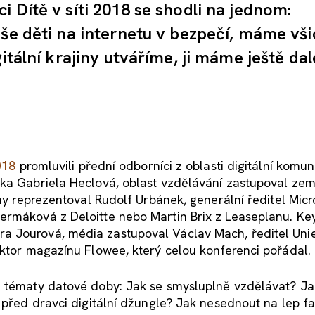
 Dítě v síti 2018 se shodli na jednom:
aše děti na internetu v bezpečí, máme vši
gitální krajiny utváříme, ji máme ještě da
2018
promluvili přední odborníci z oblasti digitální komun
rka Gabriela Heclová, oblast vzdělávání zastupoval ze
rmy reprezentoval Rudolf Urbánek, generální ředitel Micr
ermáková z Deloitte nebo Martin Brix z Leaseplanu. Ke
a Jourová, média zastupoval Václav Mach, ředitel Uni
aktor magazínu Flowee, který celou konferenci pořádal.
i tématy datové doby: Jak se smysluplně vzdělávat? Ja
t před dravci digitální džungle? Jak nesednout na lep f