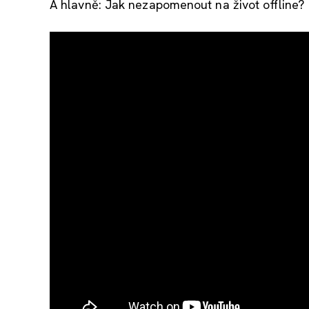
A hlavně: Jak nezapomenout na život offline?