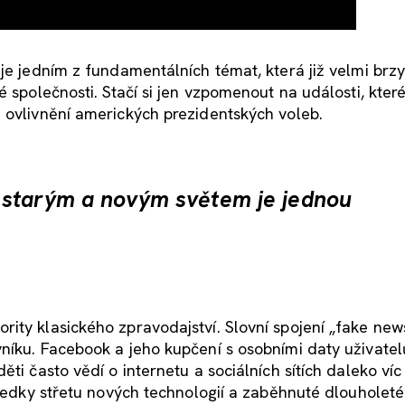
 je jedním z fundamentálních témat, která již velmi brz
é společnosti. Stačí si jen vzpomenout na události, kter
 ovlivnění amerických prezidentských voleb.
 starým a novým světem je jednou
ity klasického zpravodajství. Slovní spojení „fake new
íku. Facebook a jeho kupčení s osobními daty uživatelů
ti často vědí o internetu a sociálních sítích daleko víc
sledky střetu nových technologií a zaběhnuté dlouholeté