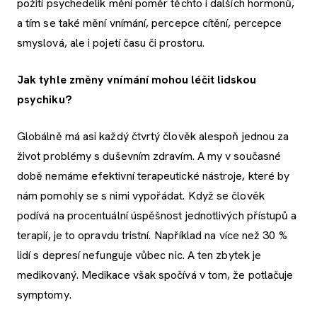
požití psychedelik mění poměr těchto i dalších hormonů,
a tím se také mění vnímání, percepce cítění, percepce
smyslová, ale i pojetí času či prostoru.
Jak tyhle změny vnímání mohou léčit lidskou
psychiku?
Globálně má asi každý čtvrtý člověk alespoň jednou za
život problémy s duševním zdravím. A my v současné
době nemáme efektivní terapeutické nástroje, které by
nám pomohly se s nimi vypořádat. Když se člověk
podívá na procentuální úspěšnost jednotlivých přístupů a
terapií, je to opravdu tristní. Například na více než 30 %
lidí s depresí nefunguje vůbec nic. A ten zbytek je
medikovaný. Medikace však spočívá v tom, že potlačuje
symptomy.