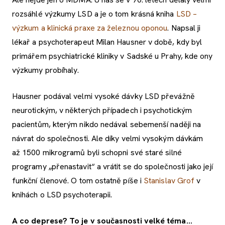
rozsáhlé výzkumy LSD a je o tom krásná kniha
LSD –
výzkum a klinická praxe za železnou oponou
. Napsal ji
lékař a psychoterapeut Milan Hausner v době, kdy byl
primářem psychiatrické kliniky v Sadské u Prahy, kde ony
výzkumy probíhaly.
Hausner podával velmi vysoké dávky LSD převážně
neurotickým, v některých případech i psychotickým
pacientům, kterým nikdo nedával sebemenší naději na
návrat do společnosti. Ale díky velmi vysokým dávkám
až 1500 mikrogramů byli schopni své staré silné
programy „přenastavit“ a vrátit se do společnosti jako její
funkční členové. O tom ostatně píše i
Stanislav Grof
v
knihách o LSD psychoterapii.
A co deprese? To je v současnosti velké téma...