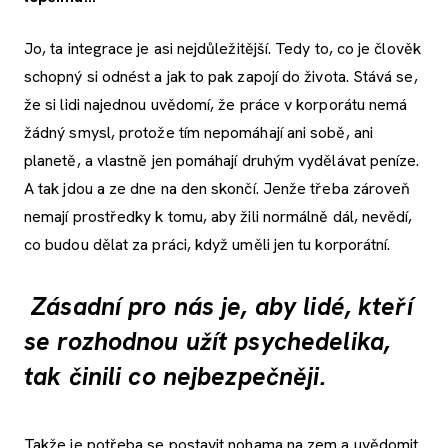
Jo, ta integrace je asi nejdůležitější. Tedy to, co je člověk
schopný si odnést a jak to pak zapojí do života. Stává se,
že si lidi najednou uvědomí, že práce v korporátu nemá
žádný smysl, protože tím nepomáhají ani sobě, ani
planetě, a vlastně jen pomáhají druhým vydělávat peníze.
A tak jdou a ze dne na den skončí. Jenže třeba zároveň
nemají prostředky k tomu, aby žili normálně dál, nevědí,
co budou dělat za práci, když uměli jen tu korporátní.
Zásadní pro nás je, aby lidé, kteří
se rozhodnou užít psychedelika,
tak činili co nejbezpečněji.
Takže je potřeba se postavit nohama na zem a uvědomit