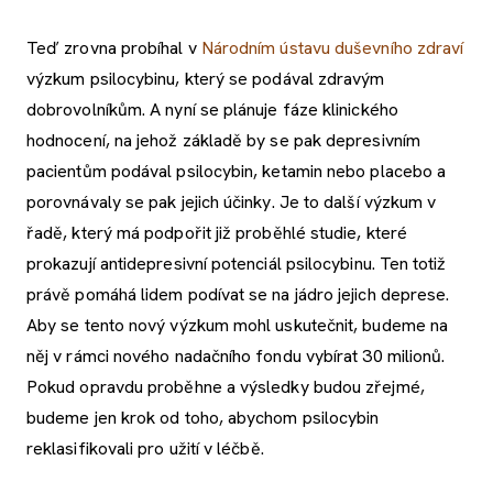
Teď zrovna probíhal v
Národním ústavu duševního zdraví
výzkum psilocybinu, který se podával zdravým
dobrovolníkům. A nyní se plánuje fáze klinického
hodnocení, na jehož základě by se pak depresivním
pacientům podával psilocybin, ketamin nebo placebo a
porovnávaly se pak jejich účinky. Je to další výzkum v
řadě, který má podpořit již proběhlé studie, které
prokazují antidepresivní potenciál psilocybinu. Ten totiž
právě pomáhá lidem podívat se na jádro jejich deprese.
Aby se tento nový výzkum mohl uskutečnit, budeme na
něj v rámci nového nadačního fondu vybírat 30 milionů.
Pokud opravdu proběhne a výsledky budou zřejmé,
budeme jen krok od toho, abychom psilocybin
reklasifikovali pro užití v léčbě.