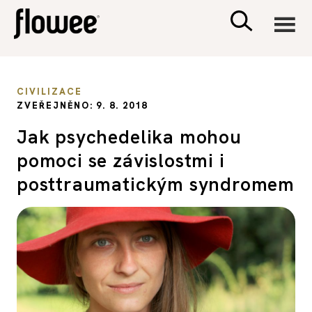
CIVILIZACE
CIVILIZACE
ZVEŘEJNĚNO: 9. 8. 2018
ZDRAVÍ
Jak psychedelika mohou
pomoci se závislostmi i
PSYCHOLOGIE
posttraumatickým syndromem
RODINA A DĚTI
SEX A VZTAHY
PORADNA