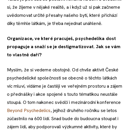
si, že žijeme v nějaké realitě, a i když už si pak začneme
uvědomovat určité přesahy našeho bytí, které přichází
díky těmhle látkám, je třeba nejednat unáhleně.
Organizace, ve které pracuješ, psychedelika dost
propaguje a snaží se je destigmatizovat. Jak se vám
to vlastně daří?
Myslím, že si vedeme obstojně. Od chvíle aktivit České
psychedelické společnosti se obecně o těchto látkách
víc mluví, vídáme je častěji ve veřejném prostoru a zájem
o přednášky i akce spojené s touto tématikou neustále
stoupá. O tom nakonec svědčí i mezinárodní konference
Beyond Psychedelics
, jejíhož druhého ročníku se letos
zúčastnilo na 600 lidí. Snad bude do budoucna stoupat i
zájem lidí, aby podporovali výzkumné aktivity, které by