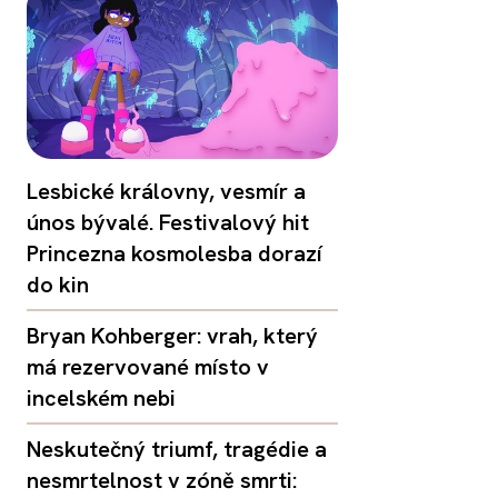
Lesbické královny, vesmír a
únos bývalé. Festivalový hit
Princezna kosmolesba dorazí
do kin
Bryan Kohberger: vrah, který
má rezervované místo v
incelském nebi
Neskutečný triumf, tragédie a
nesmrtelnost v zóně smrti: