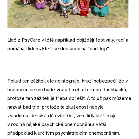
Lidé z PsyCare v létě například objíždějí festivaly, radí a
pomáhají lidem, kteří se dostanou na "bad-trip"
Pokud ten zážitek ale neintegruje, hrozí nebezpečí, že v
budoucnu se mu bude vracet třeba formou flashbacků,
protože ten zážitek je třeba dořešit. A to už pak můžeme
nazvat bad trip, protože ta zkušenost nebyla
zvládnutá. Je také důležité říct, že u lidí, kteří mají
v rodině nějaké psychické onemocnění a větší
předpoklad k určitým psychiatrickým onemocněním,