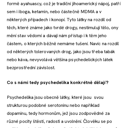
formě ayahuascy, což je tradiční jihoamerický nápoj, patří
sem i iboga, ketamin, nebo částečně MDMA a v
některých případech i konopí. Tyto látky na rozdíl od
těch, které známe jako tvrdé drogy, nestimulují tělo, ony
mění stav vědomí a dávají nám přístup i k těm jeho
částem, o kterých běžně nemáme tušení. Navíc na rozdíl
od některých tolerovaných drog, jako jsou třeba tabák
nebo káva, nevyvolává většina psychedelických látek
bezprostřední závislost.
Co s námi tedy psychedelika konkrétně dělají?
Psychedelika jsou obecně látky, které jsou svou
strukturou podobné serotoninu nebo například
dopaminu, tedy hormonům, jež jsou zodpovědné za
různé pocity štěstí, radosti a uvolnění. Člověku se po