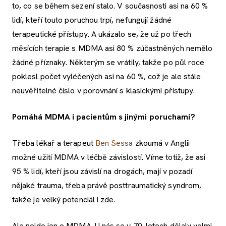
to, co se během sezení stalo. V současnosti asi na 60 %
lidí, kteří touto poruchou trpí, nefungují žádné
terapeutické přístupy. A ukázalo se, že už po třech
měsících terapie s MDMA asi 80 % zúčastněných nemělo
žádné příznaky. Některým se vrátily, takže po půl roce
poklesl počet vyléčených asi na 60 %, což je ale stále
neuvěřitelné číslo v porovnání s klasickými přístupy.
Pomáhá MDMA i pacientům s jinými poruchami?
Třeba lékař a terapeut
Ben Sessa
zkoumá v Anglii
možné užití MDMA v léčbě závislostí. Víme totiž, že asi
95 % lidí, kteří jsou závislí na drogách, mají v pozadí
nějaké trauma, třeba právě posttraumatický syndrom,
takže je velký potenciál i zde.
Ale nejde jen o MDMA. U nás se v 70. letech dělaly velmi