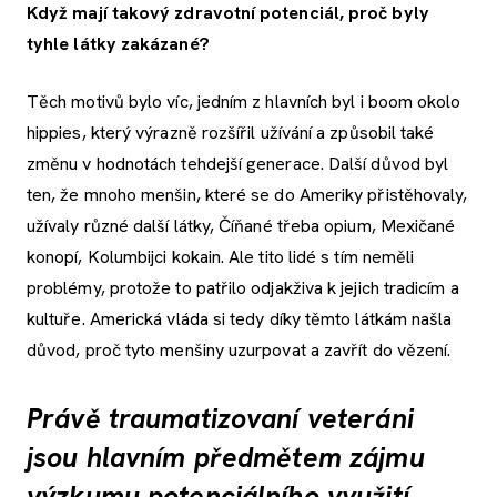
Když mají takový zdravotní potenciál, proč byly
tyhle látky zakázané?
Těch motivů bylo víc, jedním z hlavních byl i boom okolo
hippies, který výrazně rozšířil užívání a způsobil také
změnu v hodnotách tehdejší generace. Další důvod byl
ten, že mnoho menšin, které se do Ameriky přistěhovaly,
užívaly různé další látky, Číňané třeba opium, Mexičané
konopí, Kolumbijci kokain. Ale tito lidé s tím neměli
problémy, protože to patřilo odjakživa k jejich tradicím a
kultuře. Americká vláda si tedy díky těmto látkám našla
důvod, proč tyto menšiny uzurpovat a zavřít do vězení.
Právě traumatizovaní veteráni
jsou hlavním předmětem zájmu
výzkumu potenciálního využití