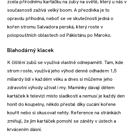
zcela přírodnímu kartáčku na zuby na světě, který u nás v
současnosti zažívá velký boom. A přezdívka je to
opravdu příhodná, neboť se ve skutečnosti jedná o
kořen stromu Salvadora perská, který roste v
polopouštních oblastech od Pákistánu po Maroko.
Blahodárný klacek
K čištění zubů se využívá vlastně odnepaměti. Tam, kde
strom roste, využívá jeho výhod denně odhadem 1,5
miliardy lidí v každém věku a dnes si můžeme jeho
zdravotní výhody užívat i my. Maminky dávají dětem
kartáček k televizi místo sladkostí a nemusí je každý den
honit do koupelny, někdo přestal díky cucání kořene
kouřit nebo si okusovat nehty. Reference na stránkách
zmiňují, že jim kartáček pomohl se záněty v ústech a
krvácením dásní.