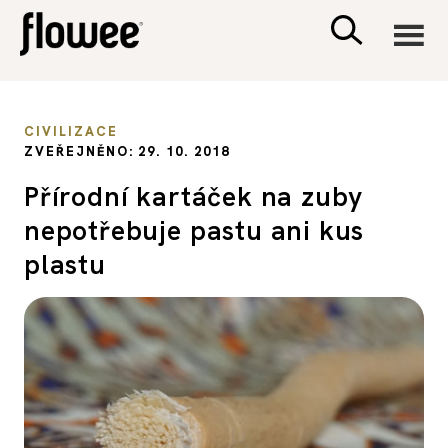
CIVILIZACE
CIVILIZACE
ZVEŘEJNĚNO: 29. 10. 2018
ZDRAVÍ
Přírodní kartáček na zuby
nepotřebuje pastu ani kus
PSYCHOLOGIE
plastu
RODINA A DĚTI
SEX A VZTAHY
PORADNA