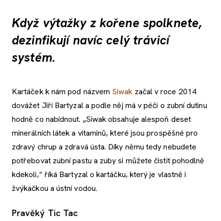
Když výtažky z kořene spolknete,
dezinfikují navíc celý trávicí
systém.
Kartáček k nám pod názvem
Siwak
začal v roce 2014
dovážet Jiří Bartyzal a podle něj má v péči o zubní dutinu
hodně co nabídnout. „Siwak obsahuje alespoň deset
minerálních látek a vitaminů, které jsou prospěšné pro
zdravý chrup a zdravá ústa. Díky němu tedy nebudete
potřebovat zubní pastu a zuby si můžete čistit pohodlně
kdekoli,“ říká Bartyzal o kartáčku, který je vlastně i
žvýkačkou a ústní vodou.
Pravěký Tic Tac