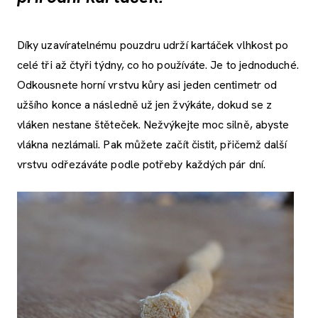
Díky uzavíratelnému pouzdru udrží kartáček vlhkost po
celé tři až čtyři týdny, co ho používáte. Je to jednoduché.
Odkousnete horní vrstvu kůry asi jeden centimetr od
užšího konce a následně už jen žvýkáte, dokud se z
vláken nestane štěteček. Nežvýkejte moc silně, abyste
vlákna nezlámali. Pak můžete začít čistit, přičemž další
vrstvu odřezáváte podle potřeby každých pár dní.