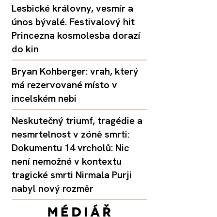
Lesbické královny, vesmír a
únos bývalé. Festivalový hit
Princezna kosmolesba dorazí
do kin
Bryan Kohberger: vrah, který
má rezervované místo v
incelském nebi
Neskutečný triumf, tragédie a
nesmrtelnost v zóně smrti:
Dokumentu 14 vrcholů: Nic
není nemožné v kontextu
tragické smrti Nirmala Purji
nabyl nový rozměr