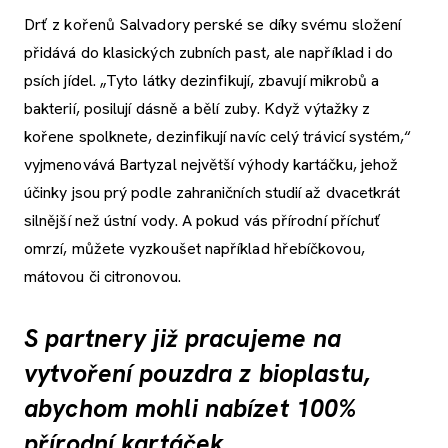
Drť z kořenů Salvadory perské se díky svému složení
přidává do klasických zubních past, ale například i do
psích jídel. „Tyto látky dezinfikují, zbavují mikrobů a
bakterií, posilují dásně a bělí zuby. Když výtažky z
kořene spolknete, dezinfikují navíc celý trávicí systém,“
vyjmenovává Bartyzal největší výhody kartáčku, jehož
účinky jsou prý podle zahraničních studií až dvacetkrát
silnější než ústní vody. A pokud vás přírodní příchuť
omrzí, můžete vyzkoušet například hřebíčkovou,
mátovou či citronovou.
S partnery již pracujeme na
vytvoření pouzdra z bioplastu,
abychom mohli nabízet 100%
přírodní kartáček.