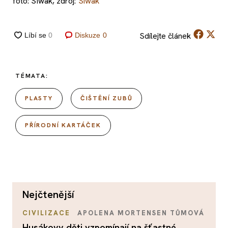
foto: Siwak, zdroj:
Siwak
Sdílejte
článek
Diskuze
0
TÉMATA:
PLASTY
ČIŠTĚNÍ ZUBŮ
PŘÍRODNÍ KARTÁČEK
nejčtenější
CIVILIZACE
APOLENA MORTENSEN TŮMOVÁ
Husákovy děti vzpomínají na šťastné