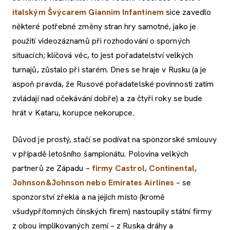
italským Švýcarem Giannim Infantinem
sice zavedlo
některé potřebné změny stran hry samotné, jako je
použití videozáznamů při rozhodování o sporných
situacích; klíčová věc, to jest pořadatelství velkých
turnajů, zůstalo při starém. Dnes se hraje v Rusku (a je
aspoň pravda, že Rusové pořadatelské povinnosti zatím
zvládají nad očekávání dobře) a za čtyři roky se bude
hrát v Kataru, korupce nekorupce.
Důvod je prostý, stačí se podívat na sponzorské smlouvy
v případě letošního šampionátu. Polovina velkých
partnerů ze Západu –
firmy Castrol, Continental,
Johnson&Johnson nebo Emirates Airlines
– se
sponzorství zřekla a na jejich místo (kromě
všudypřítomných čínských firem) nastoupily státní firmy
z obou implikovaných zemí – z Ruska dráhy a