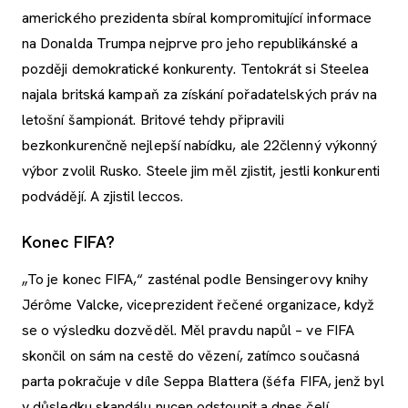
amerického prezidenta sbíral kompromitující informace
na Donalda Trumpa nejprve pro jeho republikánské a
později demokratické konkurenty. Tentokrát si Steelea
najala britská kampaň za získání pořadatelských práv na
letošní šampionát. Britové tehdy připravili
bezkonkurenčně nejlepší nabídku, ale 22členný výkonný
výbor zvolil Rusko. Steele jim měl zjistit, jestli konkurenti
podvádějí. A zjistil leccos.
Konec FIFA?
„To je konec FIFA,“ zasténal podle Bensingerovy knihy
Jérôme Valcke, viceprezident řečené organizace, když
se o výsledku dozvěděl. Měl pravdu napůl – ve FIFA
skončil on sám na cestě do vězení, zatímco současná
parta pokračuje v díle Seppa Blattera (šéfa FIFA, jenž byl
v důsledku skandálu nucen odstoupit a dnes čelí