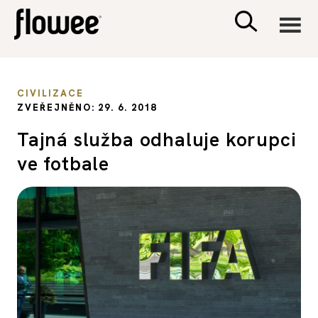
CIVILIZACE
CIVILIZACE
ZVEŘEJNĚNO: 29. 6. 2018
ZDRAVÍ
Tajná služba odhaluje korupci
ve fotbale
PSYCHOLOGIE
RODINA A DĚTI
SEX A VZTAHY
PORADNA