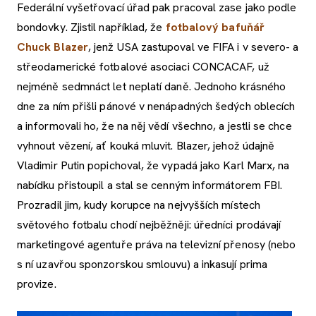
Federální vyšetřovací úřad pak pracoval zase jako podle
bondovky. Zjistil například, že
fotbalový bafuňář
Chuck Blazer
, jenž USA zastupoval ve FIFA i v severo- a
střeodamerické fotbalové asociaci CONCACAF, už
nejméně sedmnáct let neplatí daně. Jednoho krásného
dne za ním přišli pánové v nenápadných šedých oblecích
a informovali ho, že na něj vědí všechno, a jestli se chce
vyhnout vězení, ať kouká mluvit. Blazer, jehož údajně
Vladimir Putin popichoval, že vypadá jako Karl Marx, na
nabídku přistoupil a stal se cenným informátorem FBI.
Prozradil jim, kudy korupce na nejvyšších místech
světového fotbalu chodí nejběžněji: úředníci prodávají
marketingové agentuře práva na televizní přenosy (nebo
s ní uzavřou sponzorskou smlouvu) a inkasují prima
provize.