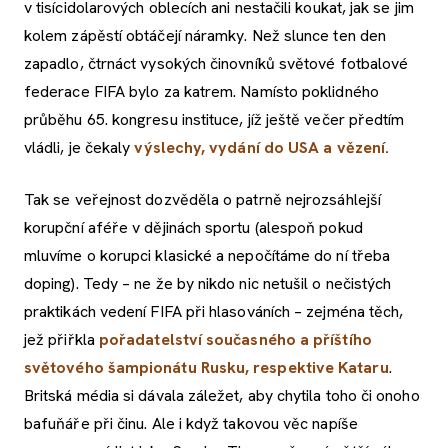
v tisícidolarových oblecích ani nestačili koukat, jak se jim
kolem zápěstí obtáčejí náramky. Než slunce ten den
zapadlo, čtrnáct vysokých činovníků světové fotbalové
federace FIFA bylo za katrem. Namísto poklidného
průběhu 65. kongresu instituce, jíž ještě večer předtím
vládli, je čekaly
výslechy, vydání do USA a vězení.
Tak se veřejnost dozvěděla o patrně nejrozsáhlejší
korupční aféře v dějinách sportu (alespoň pokud
mluvíme o korupci klasické a nepočítáme do ní třeba
doping). Tedy – ne že by nikdo nic netušil o nečistých
praktikách vedení FIFA při hlasováních – zejména těch,
jež přiřkla
pořadatelství současného a příštího
světového šampionátu Rusku, respektive Kataru
.
Britská média si dávala záležet, aby chytila toho či onoho
bafuňáře při činu. Ale i když takovou věc napíše