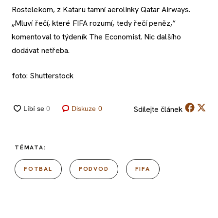
Rostelekom, z Kataru tamní aerolinky Qatar Airways.
„Mluví řečí, které FIFA rozumí, tedy řečí peněz,“
komentoval to týdeník The Economist. Nic dalšího
dodávat netřeba.
foto: Shutterstock
Sdílejte
článek
Diskuze
0
TÉMATA:
FOTBAL
PODVOD
FIFA