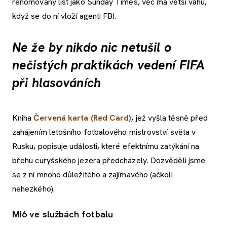
renomovaný list jako Sunday Times, věc má větší váhu,
když se do ní vloží agenti FBI.
Ne že by nikdo nic netušil o
nečistých praktikách vedení FIFA
při hlasováních
Kniha
Červená karta (Red Card)
, jež vyšla těsně před
zahájením letošního fotbalového mistrovství světa v
Rusku, popisuje události, které efektnímu zatýkání na
břehu curyšského jezera předcházely. Dozvěděli jsme
se z ní mnoho důležitého a zajímavého (ačkoli
nehezkého).
MI6 ve službách fotbalu