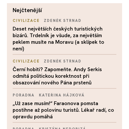
nejčtenější
CIVILIZACE
ZDENĚK STRNAD
Deset největších českých turistických
bizárů. Trdelník je všude, za největším
peklem musíte na Moravu (a sklípek to
není)
CIVILIZACE
ZDENĚK STRNAD
Černí hobiti? Zapomeňte. Andy Serkis
odmítá politickou korektnost při
obsazování nového Pána prstenů
PORADNA
KATEŘINA HÁJKOVÁ
„Už zase musím!“ Faraonova pomsta
postihne až polovinu turistů. Lékař radí, co
opravdu pomáhá