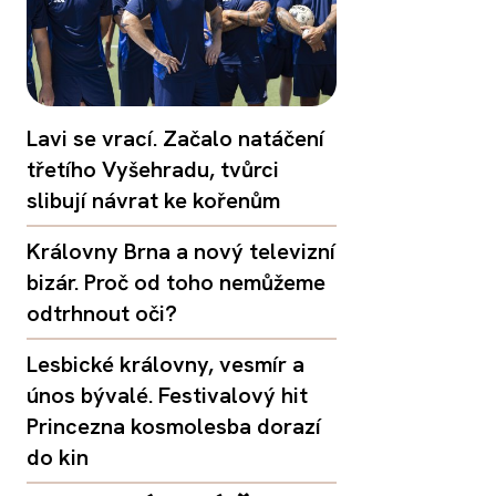
Lavi se vrací. Začalo natáčení
třetího Vyšehradu, tvůrci
slibují návrat ke kořenům
Královny Brna a nový televizní
bizár. Proč od toho nemůžeme
odtrhnout oči?
Lesbické královny, vesmír a
únos bývalé. Festivalový hit
Princezna kosmolesba dorazí
do kin