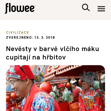
CIVILIZACE
CIVILIZACE
ZVEŘEJNĚNO: 13. 3. 2018
ZDRAVÍ
Nevěsty v barvě vlčího máku
cupitají na hřbitov
PSYCHOLOGIE
RODINA A DĚTI
SEX A VZTAHY
PORADNA