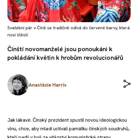
Svatební pár v Číně se tradičně odívá do červené barvy, která
nosí štěstí.
Čínští novomanželé jsou ponoukáni k
pokládání květin k hrobům revolucionářů
Anastázie Harris
Jak lákavé. Čínský prezident spustil novou ideologickou
vlnu, chce, aby mladí uctívali památku čínských soudruhů,
kteří padli v boji za vítězství komunistické strany.