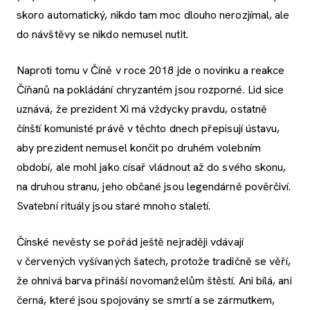
skoro automatický, nikdo tam moc dlouho nerozjímal, ale
do návštěvy se nikdo nemusel nutit.
Naproti tomu v Číně v roce 2018 jde o novinku a reakce
Číňanů na pokládání chryzantém jsou rozporné. Lid sice
uznává, že prezident Xi má vždycky pravdu, ostatně
čínští komunisté právě v těchto dnech přepisují ústavu,
aby prezident nemusel končit po druhém volebním
období, ale mohl jako císař vládnout až do svého skonu,
na druhou stranu, jeho občané jsou legendárně pověrčiví.
Svatební rituály jsou staré mnoho staletí.
Čínské nevěsty se pořád ještě nejraději vdávají
v červených vyšívaných šatech, protože tradičně se věří,
že ohnivá barva přináší novomanželům štěstí. Ani bílá, ani
černá, které jsou spojovány se smrtí a se zármutkem,