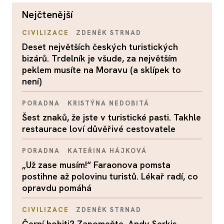
nejčtenější
CIVILIZACE
ZDENĚK STRNAD
Deset největších českých turistických
bizárů. Trdelník je všude, za největším
peklem musíte na Moravu (a sklípek to
není)
PORADNA
KRISTÝNA NEDOBITÁ
Šest znaků, že jste v turistické pasti. Takhle
restaurace loví důvěřivé cestovatele
PORADNA
KATEŘINA HÁJKOVÁ
„Už zase musím!“ Faraonova pomsta
postihne až polovinu turistů. Lékař radí, co
opravdu pomáhá
CIVILIZACE
ZDENĚK STRNAD
Černí hobiti? Zapomeňte. Andy Serkis