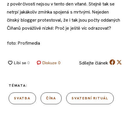
z pověrčivosti nejsou v tento den vítané. Stejně tak se
netrpí jakákoliv zmínka spojená s mrtvými. Nejeden
čínský blogger protestoval, že i tak jsou počty oddaných
Číňanů povážlivě nízké: Proč je ještě víc odrazovat?
foto: Profimedia
Sdílejte
článek
Diskuze
0
TÉMATA:
SVATBA
ČÍNA
SVATEBNÍ RITUÁL