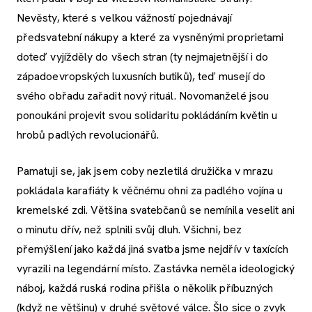
Nevěsty, které s velkou vážností pojednávají
předsvatební nákupy a které za vysněnými proprietami
doteď vyjížděly do všech stran (ty nejmajetnější i do
západoevropských luxusních butiků), teď musejí do
svého obřadu zařadit nový rituál. Novomanželé jsou
ponoukáni projevit svou solidaritu pokládáním květin u
hrobů padlých revolucionářů.
Pamatuji se, jak jsem coby nezletilá družička v mrazu
pokládala karafiáty k věčnému ohni za padlého vojína u
kremelské zdi. Většina svatebčanů se nemínila veselit ani
o minutu dřív, než splnili svůj dluh. Všichni, bez
přemýšlení jako každá jiná svatba jsme nejdřív v taxících
vyrazili na legendární místo. Zastávka neměla ideologický
náboj, každá ruská rodina přišla o několik příbuzných
(když ne většinu) v druhé světové válce. Šlo sice o zvyk