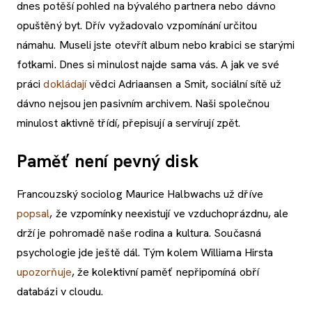
dnes potěší pohled na bývalého partnera nebo dávno
opuštěný byt. Dřív vyžadovalo vzpomínání určitou
námahu. Museli jste otevřít album nebo krabici se starými
fotkami. Dnes si minulost najde sama vás. A jak ve své
práci
dokládají
vědci Adriaansen a Smit, sociální sítě už
dávno nejsou jen pasivním archivem. Naši společnou
minulost aktivně třídí, přepisují a servírují zpět.
Paměť není pevný disk
Francouzský sociolog Maurice Halbwachs už dříve
popsal
, že vzpomínky neexistují ve vzduchoprázdnu, ale
drží je pohromadě naše rodina a kultura. Současná
psychologie jde ještě dál. Tým kolem Williama Hirsta
upozorňuje
, že kolektivní paměť nepřipomíná obří
databázi v cloudu.