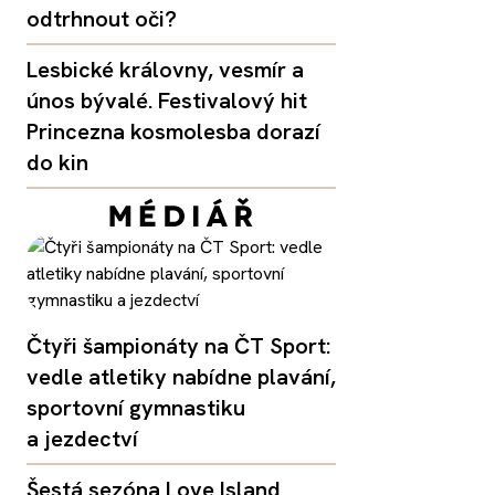
odtrhnout oči?
Lesbické královny, vesmír a
únos bývalé. Festivalový hit
Princezna kosmolesba dorazí
do kin
Čtyři šampionáty na ČT Sport:
vedle atletiky nabídne plavání,
sportovní gymnastiku
a jezdectví
Šestá sezóna Love Island