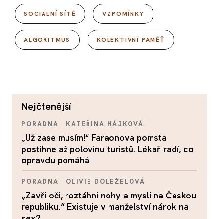
SOCIÁLNÍ SÍTĚ
VZPOMÍNKY
ALGORITMUS
KOLEKTIVNÍ PAMĚŤ
nejčtenější
PORADNA
KATEŘINA HÁJKOVÁ
„Už zase musím!“ Faraonova pomsta
postihne až polovinu turistů. Lékař radí, co
opravdu pomáhá
PORADNA
OLIVIE DOLEŽELOVÁ
„Zavři oči, roztáhni nohy a mysli na Českou
republiku.“ Existuje v manželství nárok na
sex?