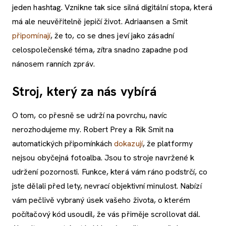
jeden hashtag. Vznikne tak sice silná digitální stopa, která
má ale neuvěřitelně jepičí život. Adriaansen a Smit
připomínají
, že to, co se dnes jeví jako zásadní
celospolečenské téma, zítra snadno zapadne pod
nánosem ranních zpráv.
Stroj, který za nás vybírá
O tom, co přesně se udrží na povrchu, navíc
nerozhodujeme my. Robert Prey a Rik Smit na
automatických připomínkách
dokazují
, že platformy
nejsou obyčejná fotoalba. Jsou to stroje navržené k
udržení pozornosti. Funkce, která vám ráno podstrčí, co
jste dělali před lety, nevrací objektivní minulost. Nabízí
vám pečlivě vybraný úsek vašeho života, o kterém
počítačový kód usoudil, že vás přiměje scrollovat dál.