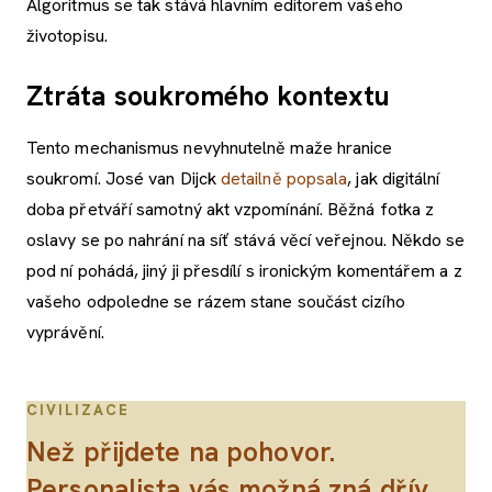
Algoritmus se tak stává hlavním editorem vašeho
životopisu.
Ztráta soukromého kontextu
Tento mechanismus nevyhnutelně maže hranice
soukromí. José van Dijck
detailně popsala
, jak digitální
doba přetváří samotný akt vzpomínání. Běžná fotka z
oslavy se po nahrání na síť stává věcí veřejnou. Někdo se
pod ní pohádá, jiný ji přesdílí s ironickým komentářem a z
vašeho odpoledne se rázem stane součást cizího
vyprávění.
CIVILIZACE
Než přijdete na pohovor.
Personalista vás možná zná dřív,