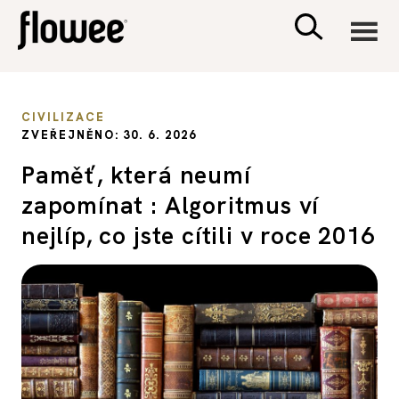
CIVILIZACE
CIVILIZACE
ZVEŘEJNĚNO: 30. 6. 2026
ZDRAVÍ
Paměť, která neumí
zapomínat : Algoritmus ví
PSYCHOLOGIE
nejlíp, co jste cítili v roce 2016
RODINA A DĚTI
SEX A VZTAHY
PORADNA