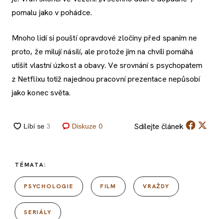
pomalu jako v pohádce.
Mnoho lidí si pouští opravdové zločiny před spaním ne
proto, že milují násilí, ale protože jim na chvíli pomáhá
utišit vlastní úzkost a obavy. Ve srovnání s psychopatem
z Netflixu totiž najednou pracovní prezentace nepůsobí
jako konec světa.
Sdílejte
článek
Diskuze
0
TÉMATA:
PSYCHOLOGIE
FILM
VRAŽDY
SERIÁLY