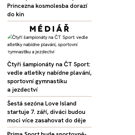
Princezna kosmolesba dorazí
do kin
Čtyři šampionáty na ČT Sport:
vedle atletiky nabídne plavání,
sportovní gymnastiku
a jezdectví
Šestá sezóna Love Island
startuje 7. září, diváci budou
moci více zasahovat do děje
Prima Sport bude sportovně-