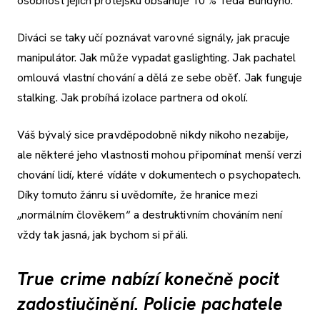
osobnost jejich protějšku obsahuje 10 % Teda Bundyho.
Diváci se taky učí poznávat varovné signály, jak pracuje
manipulátor. Jak může vypadat gaslighting. Jak pachatel
omlouvá vlastní chování a dělá ze sebe oběť. Jak funguje
stalking. Jak probíhá izolace partnera od okolí.
Váš bývalý sice pravděpodobně nikdy nikoho nezabije,
ale některé jeho vlastnosti mohou připomínat menší verzi
chování lidí, které vídáte v dokumentech o psychopatech.
Díky tomuto žánru si uvědomíte, že hranice mezi
„normálním člověkem“ a destruktivním chováním není
vždy tak jasná, jak bychom si přáli.
True crime nabízí konečně pocit
zadostiučinění. Policie pachatele