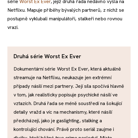
série
Worst Ex Ever
, jejíž druhá řada nedávno vyšla na
Netflixu. Mapuje příběhy bývalých partnerů, z nichž se
postupně vyklubali manipulátoři, stalkeři nebo rovnou
vrazi.
Druhá série Worst Ex Ever
Dokumentární série Worst Ex Ever, která aktuálně
streamuje na Netflixu, neukazuje jen extrémní
případy násilí mezi partnery. Její síla spočívá hlavně
v tom, jak realisticky popisuje psychické násilí ve
vztazích. Druhá řada se méně soustředí na šokující
detaily vražd a víc na mechanismy, které násilí
předcházejí, jako je gaslighting, stalking a
kontrolující chování. Právě proto seriál zaujme i
diváky, kteří běžné true crime nesledují. Místo