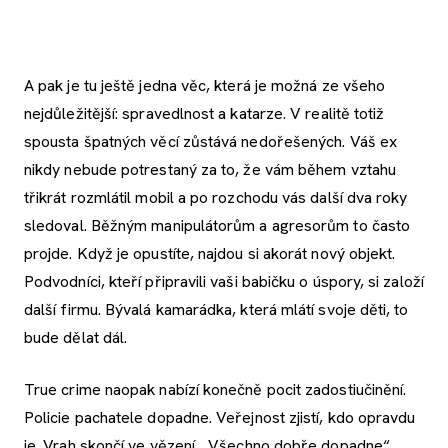
A pak je tu ještě jedna věc, která je možná ze všeho
nejdůležitější: spravedlnost a katarze. V realitě totiž
spousta špatných věcí zůstává nedořešených. Váš ex
nikdy nebude potrestaný za to, že vám během vztahu
třikrát rozmlátil mobil a po rozchodu vás další dva roky
sledoval. Běžným manipulátorům a agresorům to často
projde. Když je opustíte, najdou si akorát nový objekt.
Podvodníci, kteří připravili vaši babičku o úspory, si založí
další firmu. Bývalá kamarádka, která mlátí svoje děti, to
bude dělat dál.
True crime naopak nabízí konečně pocit zadostiučinění.
Policie pachatele dopadne. Veřejnost zjistí, kdo opravdu
je. Vrah skončí ve vězení. „Všechno dobře dopadne“,