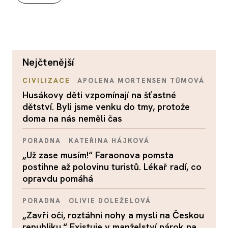
nejčtenější
CIVILIZACE
APOLENA MORTENSEN TŮMOVÁ
Husákovy děti vzpomínají na šťastné
dětství. Byli jsme venku do tmy, protože
doma na nás neměli čas
PORADNA
KATEŘINA HÁJKOVÁ
„Už zase musím!“ Faraonova pomsta
postihne až polovinu turistů. Lékař radí, co
opravdu pomáhá
PORADNA
OLIVIE DOLEŽELOVÁ
„Zavři oči, roztáhni nohy a mysli na Českou
republiku.“ Existuje v manželství nárok na