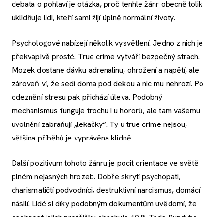
debata o pohlaví je otázka, proč tenhle žánr obecně tolik
uklidňuje lidi, kteří sami žijí úplně normální životy.
Psychologové nabízejí několik vysvětlení. Jedno z nich je
překvapivě prosté. True crime vytváří bezpečný strach.
Mozek dostane dávku adrenalinu, ohrožení a napětí, ale
zároveň ví, že sedí doma pod dekou a nic mu nehrozí. Po
odeznění stresu pak přichází úleva. Podobný
mechanismus funguje trochu i u hororů, ale tam vašemu
uvolnění zabraňují „lekačky“. Ty u true crime nejsou,
většina příběhů je vyprávěna klidně.
Další pozitivum tohoto žánru je pocit orientace ve světě
plném nejasných hrozeb. Dobře skrytí psychopati,
charismatičtí podvodníci, destruktivní narcismus, domácí
násilí. Lidé si díky podobným dokumentům uvědomí, že