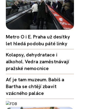
Metro O i E. Praha už desítky
let hledá podobu páté linky
Kolapsy, dehydratace i
alkohol. Vedra zaměstnávají
pražské nemocnice
Ať je tam muzeum. Babiš a
Bartha se chtějí zbavit
vzácného paláce