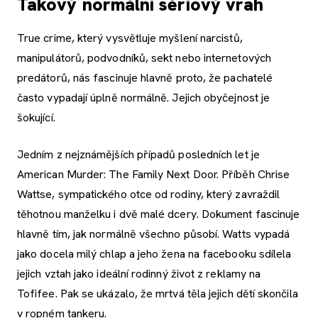
Takový normální sériový vrah
True crime, který vysvětluje myšlení narcistů,
manipulátorů, podvodníků, sekt nebo internetových
predátorů, nás fascinuje hlavně proto, že pachatelé
často vypadají úplně normálně. Jejich obyčejnost je
šokující.
Jedním z nejznámějších případů posledních let je
American Murder: The Family Next Door. Příběh Chrise
Wattse, sympatického otce od rodiny, který zavraždil
těhotnou manželku i dvě malé dcery. Dokument fascinuje
hlavně tím, jak normálně všechno působí. Watts vypadá
jako docela milý chlap a jeho žena na facebooku sdílela
jejich vztah jako ideální rodinný život z reklamy na
Tofifee. Pak se ukázalo, že mrtvá těla jejich dětí skončila
v ropném tankeru.