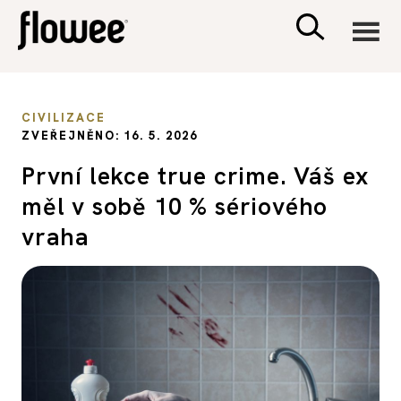
CIVILIZACE
CIVILIZACE
ZVEŘEJNĚNO: 16. 5. 2026
ZDRAVÍ
První lekce true crime. Váš ex
měl v sobě 10 % sériového
PSYCHOLOGIE
vraha
RODINA A DĚTI
SEX A VZTAHY
PORADNA