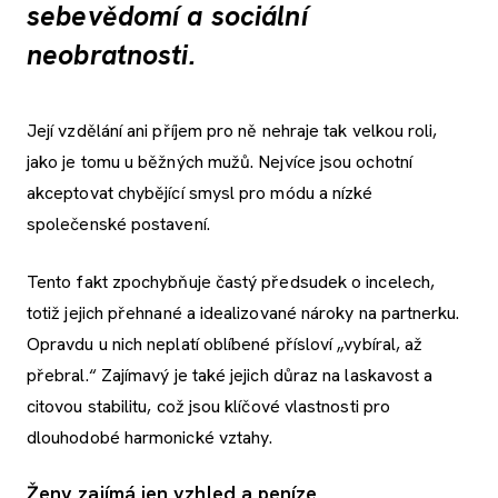
sebevědomí a sociální
neobratnosti.
Její vzdělání ani příjem pro ně nehraje tak velkou roli,
jako je tomu u běžných mužů. Nejvíce jsou ochotní
akceptovat chybějící smysl pro módu a nízké
společenské postavení.
Tento fakt zpochybňuje častý předsudek o incelech,
totiž jejich přehnané a idealizované nároky na partnerku.
Opravdu u nich neplatí oblíbené přísloví „vybíral, až
přebral.“ Zajímavý je také jejich důraz na laskavost a
citovou stabilitu, což jsou klíčové vlastnosti pro
dlouhodobé harmonické vztahy.
Ženy zajímá jen vzhled a peníze