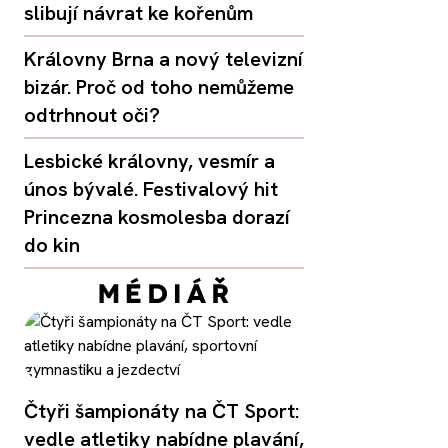
slibují návrat ke kořenům
Královny Brna a nový televizní
bizár. Proč od toho nemůžeme
odtrhnout oči?
Lesbické královny, vesmír a
únos bývalé. Festivalový hit
Princezna kosmolesba dorazí
do kin
Čtyři šampionáty na ČT Sport:
vedle atletiky nabídne plavání,