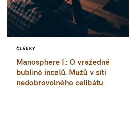
ČLÁNKY
Manosphere I.: O vražedné
bublině incelů. Mužů v síti
nedobrovolného celibátu