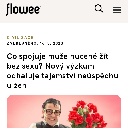
CIVILIZACE
CIVILIZACE
ZVEŘEJNĚNO: 16. 5. 2023
ZDRAVÍ
Co spojuje muže nucené žít
bez sexu? Nový výzkum
PSYCHOLOGIE
odhaluje tajemství neúspěchu
RODINA A DĚTI
u žen
SEX A VZTAHY
PORADNA