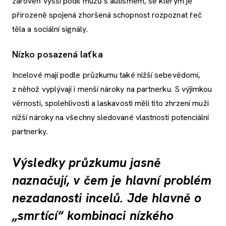
zároveň vyšší podíl mužů s autismem, se kterým je
přirozeně spojená zhoršená schopnost rozpoznat řeč
těla a sociální signály.
Nízko posazená laťka
Incelové mají podle průzkumu také nižší sebevědomí,
z něhož vyplývají i menší nároky na partnerku. S výjimkou
věrnosti, spolehlivosti a laskavosti měli tito zhrzení muži
nižší nároky na všechny sledované vlastnosti potenciální
partnerky.
Výsledky průzkumu jasně
naznačují, v čem je hlavní problém
nezadanosti incelů. Jde hlavně o
„smrtící“ kombinaci nízkého