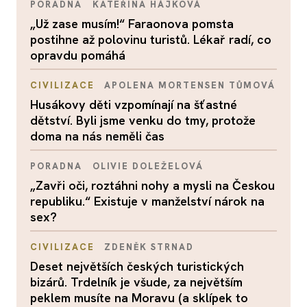
PORADNA
KATEŘINA HÁJKOVÁ
„Už zase musím!“ Faraonova pomsta
postihne až polovinu turistů. Lékař radí, co
opravdu pomáhá
CIVILIZACE
APOLENA MORTENSEN TŮMOVÁ
Husákovy děti vzpomínají na šťastné
dětství. Byli jsme venku do tmy, protože
doma na nás neměli čas
PORADNA
OLIVIE DOLEŽELOVÁ
„Zavři oči, roztáhni nohy a mysli na Českou
republiku.“ Existuje v manželství nárok na
sex?
CIVILIZACE
ZDENĚK STRNAD
Deset největších českých turistických
bizárů. Trdelník je všude, za největším
peklem musíte na Moravu (a sklípek to