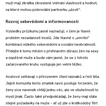
muži mají zkrátka zkreslené vnímání vlastností a hodnot,
na které mohou potenciální partnerku „ulovit“.
Rozvoj sebevědomí a informovanosti
Výsledky průzkumu jasně naznačují, v čem je hlavní
problém nezadanosti incelů. Jde hlavně o „smrtící“
kombinaci nízkého sebevědomí a sociální neobratnosti.
Přidejte k tomu mínění o přehnaném důrazu žen na sexy
a úspěšné muže a bude vám jasné, že se z tohoto
začarovaného kruhu vystupuje jen velmi těžko.
Incelové selhávají v přirozeném čtení náznaků a řeči těla.
Jejich komunita tento zmatek navíc posiluje tvrzením, že
ženy sice navenek chtějí jednu věc, ale ve skutečnosti to
myslí jinak. Často také předpokládají, že ženy mají stále
stejné požadavky na muže – ať už jde o krátkodobý flirt