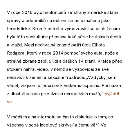
V roce 2018 bylo hnutí incelů ze strany americké státní
správy a odborníků na extremismus označeno jako
teroristické. Kromě ostrého vymezování se proti ženám
byla této subkultuře připsána také série brutálních útoků
a vražd. Mezi nechvalně známé patří útok Elliota
Rodgera, který v roce 2014 pomocí svého auta, nože a
střelné zbraně zabil 6 lidí a dalších 14 zranil. Krátce před
útokem nahrál video, v němž se vyzpovídal ze své
nenávisti k ženám a sexuální frustrace. „Vždycky jsem
věděl, že jsem předurčen k velkému úspěchu. Pocházím
z dlouhého rodu prestižních evropských mužů,“
vyjádřil
se
.
V médiích a na internetu se často diskutuje o tom, co
všechno v sobě incelové skrývají a čemu věří. Ve