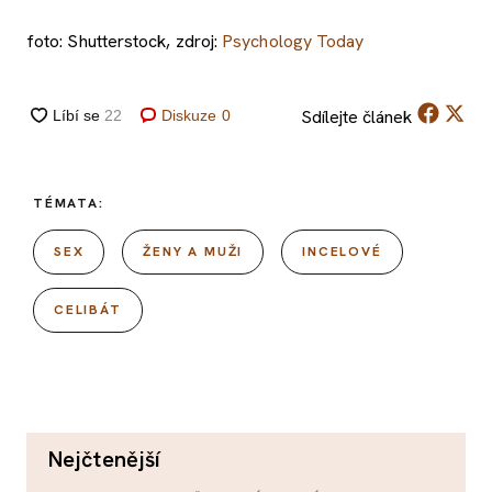
foto: Shutterstock, zdroj:
Psychology Today
Sdílejte
článek
Diskuze
0
TÉMATA:
SEX
ŽENY A MUŽI
INCELOVÉ
CELIBÁT
nejčtenější