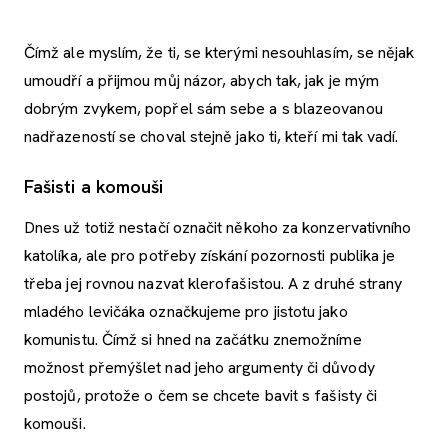
Čímž ale myslím, že ti, se kterými nesouhlasím, se nějak
umoudří a přijmou můj názor, abych tak, jak je mým
dobrým zvykem, popřel sám sebe a s blazeovanou
nadřazeností se choval stejně jako ti, kteří mi tak vadí.
Fašisti a komouši
Dnes už totiž nestačí označit někoho za konzervativního
katolíka, ale pro potřeby získání pozornosti publika je
třeba jej rovnou nazvat klerofašistou. A z druhé strany
mladého levičáka označkujeme pro jistotu jako
komunistu. Čímž si hned na začátku znemožníme
možnost přemýšlet nad jeho argumenty či důvody
postojů, protože o čem se chcete bavit s fašisty či
komouši.