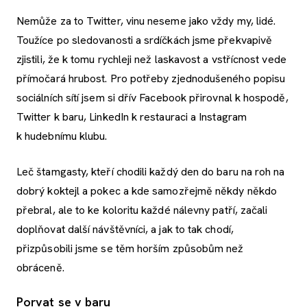
Nemůže za to Twitter, vinu neseme jako vždy my, lidé.
Toužíce po sledovanosti a srdíčkách jsme překvapivě
zjistili, že k tomu rychleji než laskavost a vstřícnost vede
přímočará hrubost. Pro potřeby zjednodušeného popisu
sociálních sítí jsem si dřív Facebook přirovnal k hospodě,
Twitter k baru, LinkedIn k restauraci a Instagram
k hudebnímu klubu.
Leč štamgasty, kteří chodili každý den do baru na roh na
dobrý koktejl a pokec a kde samozřejmě někdy někdo
přebral, ale to ke koloritu každé nálevny patří, začali
doplňovat další návštěvníci, a jak to tak chodí,
přizpůsobili jsme se těm horším způsobům než
obráceně.
Porvat se v baru