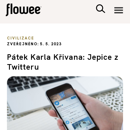
CIVILIZACE
CIVILIZACE
ZVEŘEJNĚNO: 5. 5. 2023
ZDRAVÍ
Pátek Karla Křivana: Jepice z
Twitteru
PSYCHOLOGIE
RODINA A DĚTI
SEX A VZTAHY
PORADNA