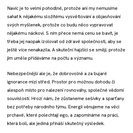
Navíc je to velmi pohodlné, protože ani my nemusíme
sahat k nějakému složitému vysvětlování a objasňování
svých myšlenek, protože co budu něco vypravovat
nějakému náckovi. S ním přece nemá cenu se bavit, je
třeba jej naopak izolovat od zdravé společnosti, aby se
ještě více nenakazila. A skuteční hajzlíci se smějí, protože
jim uměle přidáváme na počtu a významu.
Nebezpečnější ale je, že dobrovolně a za bujaré
ignorance mizí střed. Prostor pro možnou dohodu či
alespoň místo pro nalezení rovnováhy, společné vědomí
souvislostí. Hrozí nám, že zůstaneme sešívky a sparťany
bez potřeby národního týmu. Energii věnujeme na věci
prchavé, které polechtají ego, a zapomínáme na práci,
která bolí, ale jediná přináší skutečný výsledek.