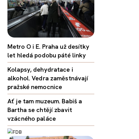
Metro O i E. Praha už desítky
let hledá podobu páté linky
Kolapsy, dehydratace i
alkohol. Vedra zaměstnávají
pražské nemocnice
Ať je tam muzeum. Babiš a
Bartha se chtějí zbavit
vzácného paláce