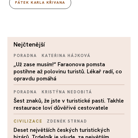
PÁTEK KARLA KŘIVANA
nejčtenější
PORADNA
KATEŘINA HÁJKOVÁ
„Už zase musím!“ Faraonova pomsta
postihne až polovinu turistů. Lékař radí, co
opravdu pomáhá
PORADNA
KRISTÝNA NEDOBITÁ
Šest znaků, že jste v turistické pasti. Takhle
restaurace loví důvěřivé cestovatele
CIVILIZACE
ZDENĚK STRNAD
Deset největších českých turistických
bizárů. Trdelník je všude, za největším