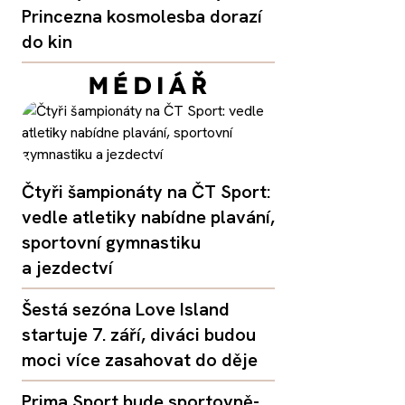
Princezna kosmolesba dorazí
do kin
Čtyři šampionáty na ČT Sport:
vedle atletiky nabídne plavání,
sportovní gymnastiku
a jezdectví
Šestá sezóna Love Island
startuje 7. září, diváci budou
moci více zasahovat do děje
Prima Sport bude sportovně-