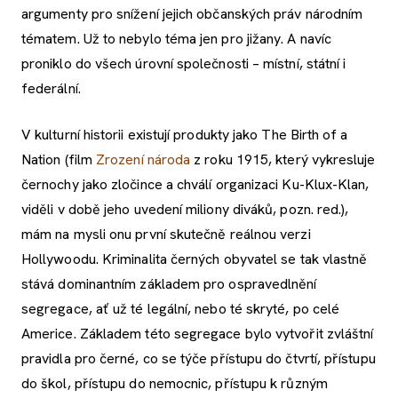
argumenty pro snížení jejich občanských práv národním
tématem. Už to nebylo téma jen pro jižany. A navíc
proniklo do všech úrovní společnosti – místní, státní i
federální.
V kulturní historii existují produkty jako The Birth of a
Nation (film
Zrození národa
z roku 1915, který vykresluje
černochy jako zločince a chválí organizaci Ku-Klux-Klan,
viděli v době jeho uvedení miliony diváků, pozn. red.),
mám na mysli onu první skutečně reálnou verzi
Hollywoodu. Kriminalita černých obyvatel se tak vlastně
stává dominantním základem pro ospravedlnění
segregace, ať už té legální, nebo té skryté, po celé
Americe. Základem této segregace bylo vytvořit zvláštní
pravidla pro černé, co se týče přístupu do čtvrtí, přístupu
do škol, přístupu do nemocnic, přístupu k různým