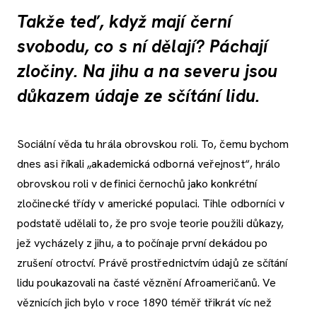
Takže teď, když mají černí
svobodu, co s ní dělají? Páchají
zločiny. Na jihu a na severu jsou
důkazem údaje ze sčítání lidu.
Sociální věda tu hrála obrovskou roli. To, čemu bychom
dnes asi říkali „akademická odborná veřejnost“, hrálo
obrovskou roli v definici černochů jako konkrétní
zločinecké třídy v americké populaci. Tihle odborníci v
podstatě udělali to, že pro svoje teorie použili důkazy,
jež vycházely z jihu, a to počínaje první dekádou po
zrušení otroctví. Právě prostřednictvím údajů ze sčítání
lidu poukazovali na časté věznění Afroameričanů. Ve
věznicích jich bylo v roce 1890 téměř třikrát víc než