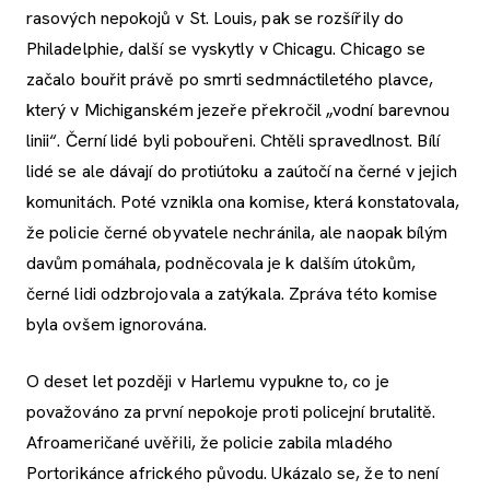
rasových nepokojů v St. Louis, pak se rozšířily do
Philadelphie, další se vyskytly v Chicagu. Chicago se
začalo bouřit právě po smrti sedmnáctiletého plavce,
který v Michiganském jezeře překročil „vodní barevnou
linii“. Černí lidé byli pobouřeni. Chtěli spravedlnost. Bílí
lidé se ale dávají do protiútoku a zaútočí na černé v jejich
komunitách. Poté vznikla ona komise, která konstatovala,
že policie černé obyvatele nechránila, ale naopak bílým
davům pomáhala, podněcovala je k dalším útokům,
černé lidi odzbrojovala a zatýkala. Zpráva této komise
byla ovšem ignorována.
O deset let později v Harlemu vypukne to, co je
považováno za první nepokoje proti policejní brutalitě.
Afroameričané uvěřili, že policie zabila mladého
Portorikánce afrického původu. Ukázalo se, že to není