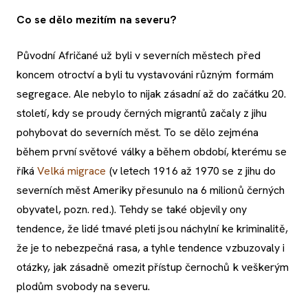
Co se dělo mezitím na severu?
Původní Afričané už byli v severních městech před
koncem otroctví a byli tu vystavováni různým formám
segregace. Ale nebylo to nijak zásadní až do začátku 20.
století, kdy se proudy černých migrantů začaly z jihu
pohybovat do severních měst. To se dělo zejména
během první světové války a během období, kterému se
říká
Velká migrace
(v letech 1916 až 1970 se z jihu do
severních měst Ameriky přesunulo na 6 milionů černých
obyvatel, pozn. red.). Tehdy se také objevily ony
tendence, že lidé tmavé pleti jsou náchylní ke kriminalitě,
že je to nebezpečná rasa, a tyhle tendence vzbuzovaly i
otázky, jak zásadně omezit přístup černochů k veškerým
plodům svobody na severu.