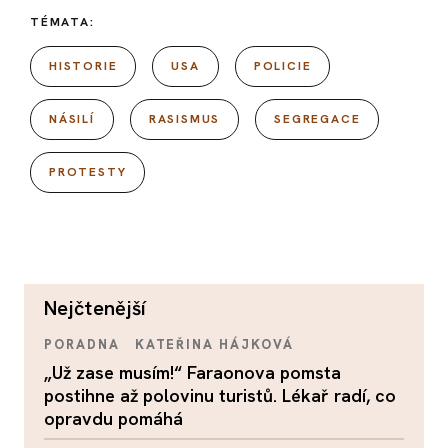
TÉMATA:
HISTORIE
USA
POLICIE
NÁSILÍ
RASISMUS
SEGREGACE
PROTESTY
nejčtenější
PORADNA
KATEŘINA HÁJKOVÁ
„Už zase musím!“ Faraonova pomsta
postihne až polovinu turistů. Lékař radí, co
opravdu pomáhá