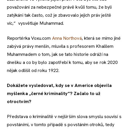
považováni za nebezpečné právě kvůli tomu, že byli
zatýkáni tak často, což je zbavovalo jejich práv ještě
víc,“ vysvětluje Muhammad.
Reportérka Voxu.com
Anna Northová
, která se mimo jiné
zabývá právy menšin, mluvila s profesorem Khalilem
Muhammadem o tom, jak se tato historie odráží na
dnešku a co by bylo zapotřebí k tomu, aby se rok 2020
nějak odlišil od roku 1922.
Dokážete vysledovat, kdy se v Americe objevila
myšlenka „černé kriminality“? Začalo to už
otroctvím?
Představa o kriminalitě v nejširším slova smyslu souvisí s
povstáními, v tomto případě s povstáním otroků, tedy