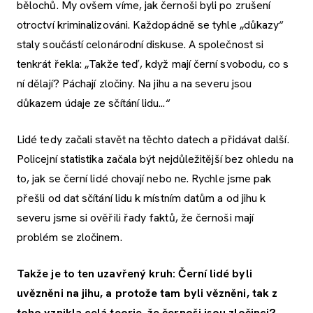
bělochů. My ovšem víme, jak černoši byli po zrušení
otroctví kriminalizováni. Každopádně se tyhle „důkazy“
staly součástí celonárodní diskuse. A společnost si
tenkrát řekla: „Takže teď, když mají černí svobodu, co s
ní dělají? Páchají zločiny. Na jihu a na severu jsou
důkazem údaje ze sčítání lidu...“
Lidé tedy začali stavět na těchto datech a přidávat další.
Policejní statistika začala být nejdůležitější bez ohledu na
to, jak se černí lidé chovají nebo ne. Rychle jsme pak
přešli od dat sčítání lidu k místním datům a od jihu k
severu jsme si ověřili řady faktů, že černoši mají
problém se zločinem.
Takže je to ten uzavřený kruh: Černí lidé byli
uvězněni na jihu, a protože tam byli vězněni, tak z
toho vznikla celá teorie, že černoši jsou zločinci?