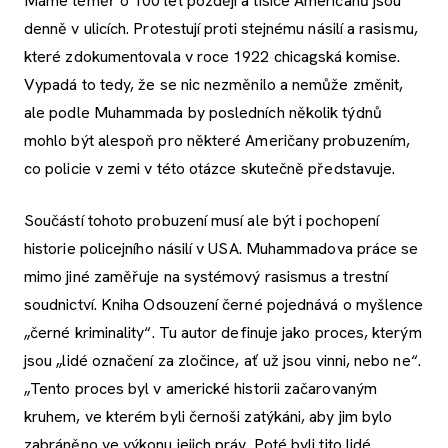
Máme téměř o 100 let později a tisíce Američanů jsou
denně v ulicích. Protestují proti stejnému násilí a rasismu,
které zdokumentovala v roce 1922 chicagská komise.
Vypadá to tedy, že se nic nezměnilo a nemůže změnit,
ale podle Muhammada by posledních několik týdnů
mohlo být alespoň pro některé Američany probuzením,
co policie v zemi v této otázce skutečně představuje.
Součástí tohoto probuzení musí ale být i pochopení
historie policejního násilí v USA. Muhammadova práce se
mimo jiné zaměřuje na systémový rasismus a trestní
soudnictví. Kniha Odsouzení černé pojednává o myšlence
„černé kriminality“. Tu autor definuje jako proces, kterým
jsou „lidé označení za zločince, ať už jsou vinni, nebo ne“.
„Tento proces byl v americké historii začarovaným
kruhem, ve kterém byli černoši zatýkáni, aby jim bylo
zabráněno ve výkonu jejich práv. Poté byli tito lidé