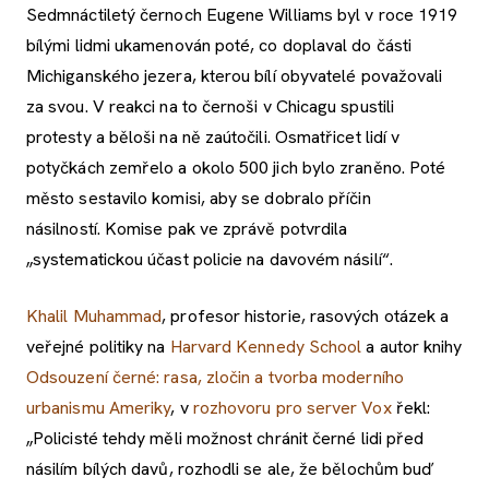
Sedmnáctiletý černoch Eugene Williams byl v roce 1919
bílými lidmi ukamenován poté, co doplaval do části
Michiganského jezera, kterou bílí obyvatelé považovali
za svou. V reakci na to černoši v Chicagu spustili
protesty a běloši na ně zaútočili. Osmatřicet lidí v
potyčkách zemřelo a okolo 500 jich bylo zraněno. Poté
město sestavilo komisi, aby se dobralo příčin
násilností. Komise pak ve zprávě potvrdila
„systematickou účast policie na davovém násilí“.
Khalil Muhammad
, profesor historie, rasových otázek a
veřejné politiky na
Harvard Kennedy School
a autor knihy
Odsouzení černé: rasa, zločin a tvorba moderního
urbanismu Ameriky
, v
rozhovoru pro server Vox
řekl:
„Policisté tehdy měli možnost chránit černé lidi před
násilím bílých davů, rozhodli se ale, že bělochům buď