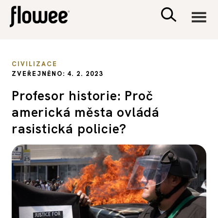
CIVILIZACE
CIVILIZACE
ZVEŘEJNĚNO: 4. 2. 2023
ZDRAVÍ
Profesor historie: Proč
americká města ovládá
PSYCHOLOGIE
rasistická policie?
RODINA A DĚTI
SEX A VZTAHY
PORADNA