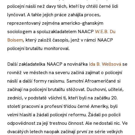
policejní násilí než davy těch, kteří by chtěli černé lidi
lynčovat. A tahle jejich práce zahájila proces,
reprezentovaný zejména americko-ghanským
sociologem a spoluzakladatelem NAACP
W.E.B. Du
Boisem
, který založil časopis, jenž v rámci NAACP
policejní brutalitu monitoroval.
Další zakladatelka NAACP a novinářka
Ida B. Wellsová
se
rovněž ve městech na severu začíná zajímat o policejní
násilí a další formy rasismu. Samotní Afroameričané si
začínají na policejní brutalitu stěžovat. Duchovní, učitelé,
zedníci, v podstatě všichni ti, kteří byli na začátku 20.
století pracovní a profesní třídou černé Ameriky, byli
velmi hlasití a žádali policejní reformu. Žádali po policii
odpovědnost za její trestnou činnost. Ale nedostali nic. Ve
dvacátých letech naopak začínají první ze série velkých