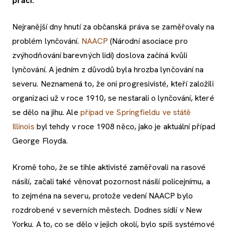
práci.
Nejranější dny hnutí za občanská práva se zaměřovaly na
problém lynčování.
NAACP
(Národní asociace pro
zvýhodňování barevných lidí) doslova začíná kvůli
lynčování. A jedním z důvodů byla hrozba lynčování na
severu. Neznamená to, že oni progresivisté, kteří založili
organizaci už v roce 1910, se nestarali o lynčování, které
se dělo na jihu. Ale
případ ve Springfieldu ve státě
Illinois
byl tehdy v roce 1908 něco, jako je aktuální případ
George Floyda.
Kromě toho, že se tihle aktivisté zaměřovali na rasové
násilí, začali také věnovat pozornost násilí policejnímu, a
to zejména na severu, protože vedení NAACP bylo
rozdrobené v severních městech. Dodnes sídlí v New
Yorku. A to, co se dělo v jejich okolí, bylo spíš systémové