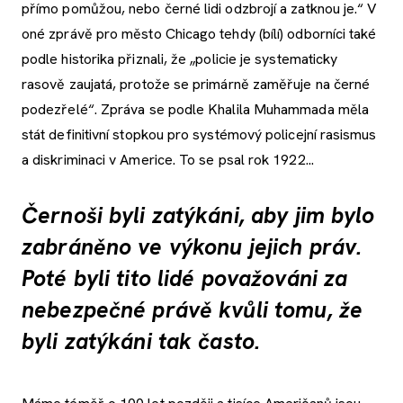
přímo pomůžou, nebo černé lidi odzbrojí a zatknou je.“ V
oné zprávě pro město Chicago tehdy (bílí) odborníci také
podle historika přiznali, že „policie je systematicky
rasově zaujatá, protože se primárně zaměřuje na černé
podezřelé“. Zpráva se podle Khalila Muhammada měla
stát definitivní stopkou pro systémový policejní rasismus
a diskriminaci v Americe. To se psal rok 1922...
Černoši byli zatýkáni, aby jim bylo
zabráněno ve výkonu jejich práv.
Poté byli tito lidé považováni za
nebezpečné právě kvůli tomu, že
byli zatýkáni tak často.