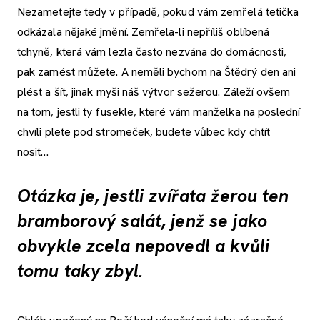
Nezametejte tedy v případě, pokud vám zemřelá tetička
odkázala nějaké jmění. Zemřela-li nepříliš oblíbená
tchyně, která vám lezla často nezvána do domácnosti,
pak zamést můžete. A neměli bychom na Štědrý den ani
plést a šít, jinak myši náš výtvor sežerou. Záleží ovšem
na tom, jestli ty fusekle, které vám manželka na poslední
chvíli plete pod stromeček, budete vůbec kdy chtít
nosit…
Otázka je, jestli zvířata žerou ten
bramborový salát, jenž se jako
obvykle zcela nepovedl a kvůli
tomu taky zbyl.