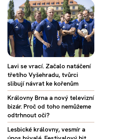
Lavi se vrací. Začalo natáčení
třetího Vyšehradu, tvůrci
slibují návrat ke kořenům
Královny Brna a nový televizní
bizár. Proč od toho nemůžeme
odtrhnout oči?
Lesbické královny, vesmír a
únos bývalé. Festivalový hit