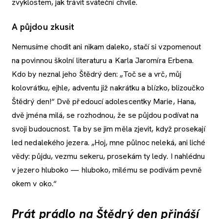
zvyklostem, jak trávit sváteční chvíle.
A půjdou zkusit
Nemusíme chodit ani nikam daleko, stačí si vzpomenout
na povinnou školní literaturu a Karla Jaromíra Erbena.
Kdo by neznal jeho Štědrý den: „Toč se a vrč, můj
kolovrátku, ejhle, adventu již nakrátku a blízko, blizoučko
Štědrý den!“ Dvě předoucí adolescentky Marie, Hana,
dvě jména milá, se rozhodnou, že se půjdou podívat na
svoji budoucnost. Ta by se jim měla zjevit, když prosekají
led nedalekého jezera. „Hoj, mne půlnoc neleká, ani liché
vědy: půjdu, vezmu sekeru, prosekám ty ledy. I nahlédnu
v jezero hluboko — hluboko, milému se podívám pevně
okem v oko.“
Prát prádlo na Štědrý den přináší