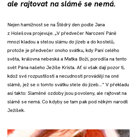
ale rajtovat na slámě se nemá.
Nejen hamižnost se na Štědrý den podle Jana
z Holešova projevuje. „V předvečer Narození Páně
mnozí kladou a stelou slámu do jizeb a do kostelů,
protože je předvečer onoho svátku, kdy Paní celého
světa, královna nebeská a Matka Boží, porodila na tento
svět Pána našeho Ježíše Krista. Ať si však dají pozor ti,
kdož své rozpustilosti a necudnosti provádějí na oné
slámě, jež se o tomto svátku stele do jizeb…“ V překladu
asi takto: Slaměné ozdoby jsou povoleny, ale rajtovat na
slámě se nemá. Co kdyby se tam pak pod někým narodil
Ježíšek.