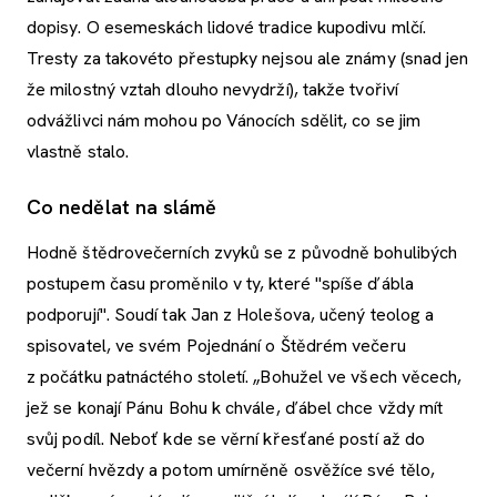
dopisy. O esemeskách lidové tradice kupodivu mlčí.
Tresty za takovéto přestupky nejsou ale známy (snad jen
že milostný vztah dlouho nevydrží), takže tvořiví
odvážlivci nám mohou po Vánocích sdělit, co se jim
vlastně stalo.
Co nedělat na slámě
Hodně štědrovečerních zvyků se z původně bohulibých
postupem času proměnilo v ty, které "spíše ďábla
podporují". Soudí tak Jan z Holešova, učený teolog a
spisovatel, ve svém Pojednání o Štědrém večeru
z počátku patnáctého století. „Bohužel ve všech věcech,
jež se konají Pánu Bohu k chvále, ďábel chce vždy mít
svůj podíl. Neboť kde se věrní křesťané postí až do
večerní hvězdy a potom umírněně osvěžíce své tělo,