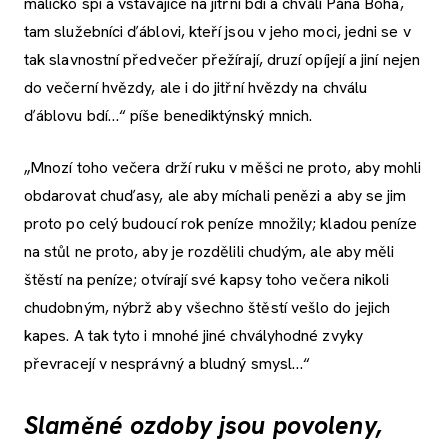
maličko spí a vstávajíce na jitřní bdí a chválí Pána Boha,
tam služebníci ďáblovi, kteří jsou v jeho moci, jedni se v
tak slavnostní předvečer přežírají, druzí opíjejí a jiní nejen
do večerní hvězdy, ale i do jitřní hvězdy na chválu
ďáblovu bdí…“ píše benediktýnský mnich.
„Mnozí toho večera drží ruku v měšci ne proto, aby mohli
obdarovat chuďasy, ale aby míchali penězi a aby se jim
proto po celý budoucí rok peníze množily; kladou peníze
na stůl ne proto, aby je rozdělili chudým, ale aby měli
štěstí na peníze; otvírají své kapsy toho večera nikoli
chudobným, nýbrž aby všechno štěstí vešlo do jejich
kapes. A tak tyto i mnohé jiné chvályhodné zvyky
převracejí v nesprávný a bludný smysl…“
Slaměné ozdoby jsou povoleny,