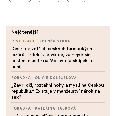
nejčtenější
CIVILIZACE
ZDENĚK STRNAD
Deset největších českých turistických
bizárů. Trdelník je všude, za největším
peklem musíte na Moravu (a sklípek to
není)
PORADNA
OLIVIE DOLEŽELOVÁ
„Zavři oči, roztáhni nohy a mysli na Českou
republiku.“ Existuje v manželství nárok na
sex?
PORADNA
KATEŘINA HÁJKOVÁ
„Už zase musím!“ Faraonova pomsta