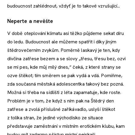
budoucnost zahlédnout, vždyť je to takové vzrušující...
Neperte a nevěšte
V době oteplování klimatu asi těžko půjdeme sekat díru
do ledu. Budoucnost ale můžeme spatřit i díky jiným
štědrovečerním zvykům. Poměrně laskavý je ten, kdy
dívčina zatřese bezem a se slovy „třesu, třesu bez, ozvi
se mi pes, kde můj milý dnes,“ čeká, z které strany se
ozve štěkot; tím směrem se pak vydá a vdá. Pomiňme,
zda současná městská adolescentka takový bez pozná.
Možná si třeba na sídlišti z léta zapamatuje, kde roste.
Problém je v tom, že když s ním pak na Štědrý den
zatřese a zvolá příslušné zaříkávadlo, uslyší štěkot
z tolika stran, že jediné východisko ze situace
představuje zaměstnání v místním erotickém klubu, kam
budou mít zadarmo přístup místní pejskaři.