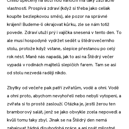
Chléb upečený na Boží hod vánoční má taky zázračné
vlastnosti. Prospívá zdraví (když si třeba jako celiak
koupíte bezlepkovou směs), ale pozor na správné
krájení! Budeme-li okrajovat kůrku, zle se nám totiž
povede. Zdraví utuží prý i vajíčka snesená v tento den. To
ale musí hospodyně vydržet sedět u štědrovečerního
stolu, protože když vstane, slepice přestanou po celý
rok nést. Maně nás napadá, jak to asi na Štědrý večer
vypadá v rodinách majitelů slepičích farem. Tam se asi
od stolu nezvedá raději nikdo.
Zbytky od večeře pak patří zvířatům, vodě a ohni. Vodě
a ohni proto, abychom nevyhořeli nebo nebyli vytopeni, a
zvířata si to prostě zaslouží. Otázka je, jestli žerou ten
bramborový salát, jenž se jako obvykle zcela nepovedl a
kvůli tomu taky zbyl. Jinak se na Štědrý den nemá
zahajovat žádná dlouhodobá práce a ani psát milostné