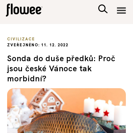
CIVILIZACE
CIVILIZACE
ZVEŘEJNĚNO: 11. 12. 2022
ZDRAVÍ
Sonda do duše předků: Proč
jsou české Vánoce tak
PSYCHOLOGIE
morbidní?
RODINA A DĚTI
SEX A VZTAHY
PORADNA