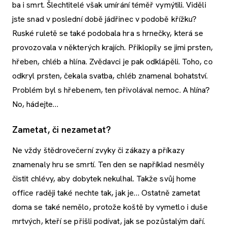
ba i smrt. Šlechtitelé však umírání téměř vymýtili. Viděli
jste snad v poslední době jádřinec v podobě křížku?
Ruské ruletě se také podobala hra s hrnečky, která se
provozovala v některých krajích. Přiklopily se jimi prsten,
hřeben, chléb a hlína. Zvědavci je pak odklápěli. Toho, co
odkryl prsten, čekala svatba, chléb znamenal bohatství.
Problém byl s hřebenem, ten přivolával nemoc. A hlína?
No, hádejte…
Zametat, či nezametat?
Ne vždy štědrovečerní zvyky či zákazy a příkazy
znamenaly hru se smrtí. Ten den se například nesměly
čistit chlévy, aby dobytek nekulhal. Takže svůj home
office raději také nechte tak, jak je… Ostatně zametat
doma se také nemělo, protože koště by vymetlo i duše
mrtvých, kteří se přišli podívat, jak se pozůstalým daří.