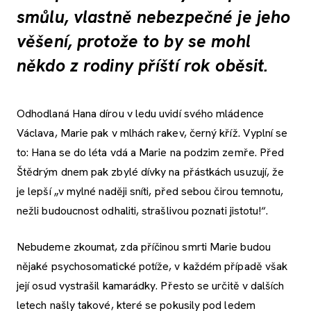
smůlu, vlastně nebezpečné je jeho
věšení, protože to by se mohl
někdo z rodiny příští rok oběsit.
Odhodlaná Hana dírou v ledu uvidí svého mládence
Václava, Marie pak v mlhách rakev, černý kříž. Vyplní se
to: Hana se do léta vdá a Marie na podzim zemře. Před
Štědrým dnem pak zbylé dívky na přástkách usuzují, že
je lepší „v mylné naději sníti, před sebou čirou temnotu,
nežli budoucnost odhaliti, strašlivou poznati jistotu!“.
Nebudeme zkoumat, zda příčinou smrti Marie budou
nějaké psychosomatické potíže, v každém případě však
její osud vystrašil kamarádky. Přesto se určitě v dalších
letech našly takové, které se pokusily pod ledem