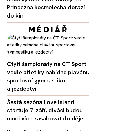
Princezna kosmolesba dorazí
do kin
Čtyři šampionáty na ČT Sport:
vedle atletiky nabídne plavání,
sportovní gymnastiku
a jezdectví
Šestá sezóna Love Island
startuje 7. září, diváci budou
moci více zasahovat do děje