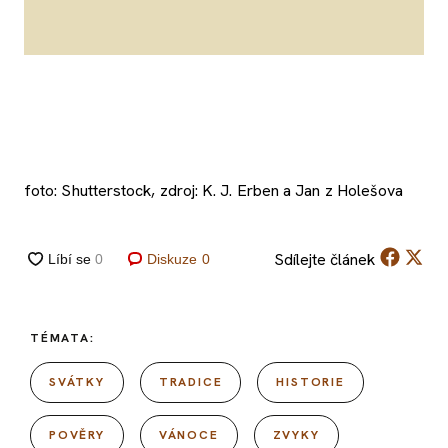
foto: Shutterstock, zdroj: K. J. Erben a Jan z Holešova
Sdílejte
článek
Diskuze
0
TÉMATA:
SVÁTKY
TRADICE
HISTORIE
POVĚRY
VÁNOCE
ZVYKY