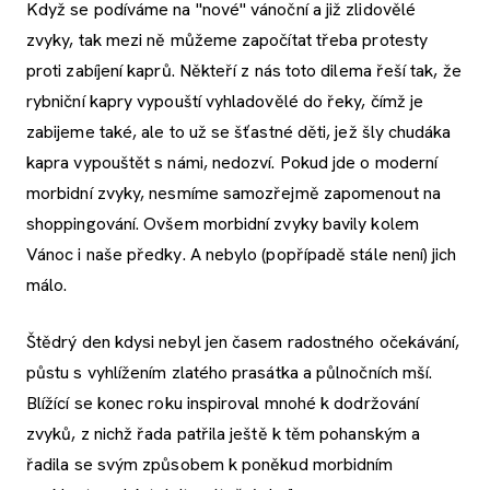
Když se podíváme na "nové" vánoční a již zlidovělé
zvyky, tak mezi ně můžeme započítat třeba protesty
proti zabíjení kaprů. Někteří z nás toto dilema řeší tak, že
rybniční kapry vypouští vyhladovělé do řeky, čímž je
zabijeme také, ale to už se šťastné děti, jež šly chudáka
kapra vypouštět s námi, nedozví. Pokud jde o moderní
morbidní zvyky, nesmíme samozřejmě zapomenout na
shoppingování. Ovšem morbidní zvyky bavily kolem
Vánoc i naše předky. A nebylo (popřípadě stále není) jich
málo.
Štědrý den kdysi nebyl jen časem radostného očekávání,
půstu s vyhlížením zlatého prasátka a půlnočních mší.
Blížící se konec roku inspiroval mnohé k dodržování
zvyků, z nichž řada patřila ještě k těm pohanským a
řadila se svým způsobem k poněkud morbidním