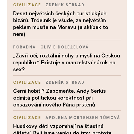
CIVILIZACE
ZDENĚK STRNAD
Deset největších českých turistických
bizárů. Trdelník je všude, za největším
peklem musíte na Moravu (a sklípek to
není)
PORADNA
OLIVIE DOLEŽELOVÁ
„Zavři oči, roztáhni nohy a mysli na Českou
republiku.“ Existuje v manželství nárok na
sex?
CIVILIZACE
ZDENĚK STRNAD
Černí hobiti? Zapomeňte. Andy Serkis
odmítá politickou korektnost při
obsazování nového Pána prstenů
CIVILIZACE
APOLENA MORTENSEN TŮMOVÁ
Husákovy děti vzpomínají na šťastné
dětství. Byli jsme venku do tmy, protože