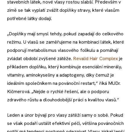
stavebních látek, nové vlasy rostou slabší. Především v
zimě se tak vyplatí zvážit doplňky stravy, které vlasům
potřebné látky dodají.
„Doplňky mají smysl tehdy, pokud zapadají do celkového
režimu. U vlasů se zaměřujeme na kombinaci látek, které
podporují metabolismus vlasového folikulu a pomáhají
zvládat období zvýšené zátěže.
Revalid Hair Complex
je
příkladem doplňku, který kombinuje esenciální minerály,
vitamíny, aminokyseliny a adaptogeny, díky čemuž je
ideálním společníkem na povánoční restart,“ říká MUDr.
Kičmerová. „Nejde o rychlé řešení, ale o podporu
zdravého růstu a dlouhodobější práci s kvalitou vlasů.“
Leden a únor bývají pro vlasy zátěží samy o sobě. Pokud
se však podaří ustálit efektivní péči, většina povánočních
potíží má tendenci postupně odeznívat. Vlasy získají lepší