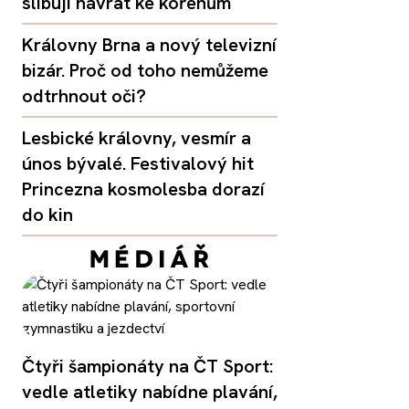
slibují návrat ke kořenům
Královny Brna a nový televizní
bizár. Proč od toho nemůžeme
odtrhnout oči?
Lesbické královny, vesmír a
únos bývalé. Festivalový hit
Princezna kosmolesba dorazí
do kin
Čtyři šampionáty na ČT Sport:
vedle atletiky nabídne plavání,