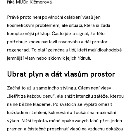
říká MUDr. Kičmerová.
Právě proto není povánoční oslabení vlasů jen
kosmetickým problémem, ale situací, která si žádá
komplexnější přístup. Často jde o signál, že tělo
potřebuje znovu nastavit rovnováhu a dát prostor
regeneraci. To platí zejména u lidí, kteří mají dlouhodobě
jemnější vlasy nebo sklony k jejich řídnutí.
Ubrat plyn a dát vlasům prostor
Začíná to už u samotného stylingu. Cílem není vlasy
„šetřit za každou cenu“, ale snížit intenzitu zátěže, kterou
na ně běžně klademe. Po svátcích se vyplatí omezit
každodenní žehlení, kulmování a foukání na maximální
výkon. Nižší teplota, méně opakovaných tahů přes jeden
pramen a částečné proschnutí vlasů na vzduchu dokážou