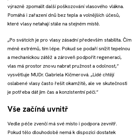
výrazně zpomalit další poškozování vlasového vlákna.
Pomáhá i zařazení dnů bez tepla a volnějších účesů,
které vlasy netahají stále na stejném místě.
„Po svátcích je pro vlasy zásadní především stabilita. Čím
méně extrémů, tím lépe. Pokud se podaří snížit tepelnou
a mechanickou zátěž a zároveň podpořit regeneraci,
vlas má prostor znovu nabrat pružnost a odolnost,“
vysvětluje MUDr. Gabriela Kičmerová. „Lidé chtějí
oslabené vlasy často řešit okamžitě, ale ve skutečnosti
je potřeba dát jim čas a konzistentní péči.“
Vše začíná uvnitř
Vedle péče zvenčí má své místo i podpora zevnitř.
Pokud tělo dlouhodobě nemá k dispozici dostatek