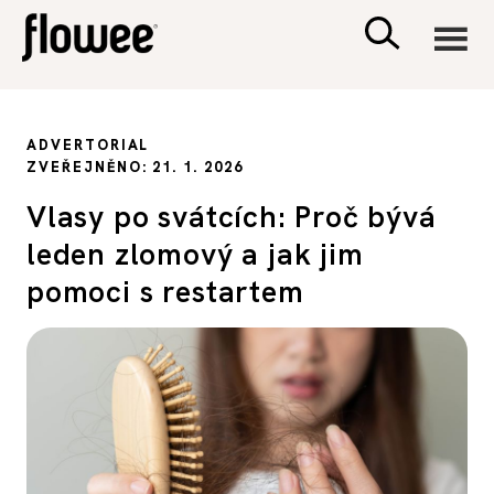
CIVILIZACE
ADVERTORIAL
ZVEŘEJNĚNO: 21. 1. 2026
ZDRAVÍ
Vlasy po svátcích: Proč bývá
leden zlomový a jak jim
PSYCHOLOGIE
pomoci s restartem
RODINA A DĚTI
SEX A VZTAHY
PORADNA