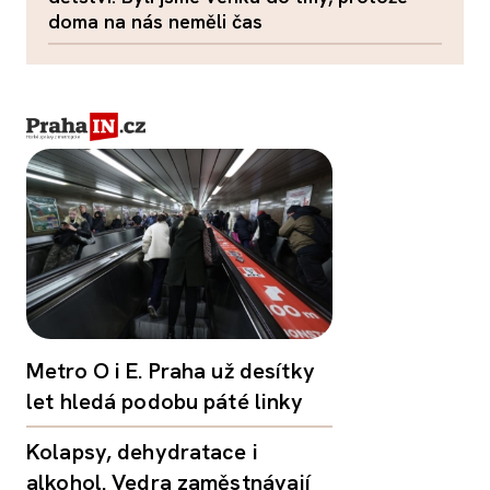
doma na nás neměli čas
Metro O i E. Praha už desítky
let hledá podobu páté linky
Kolapsy, dehydratace i
alkohol. Vedra zaměstnávají