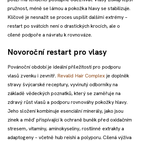
pružnost, méně se lámou a pokožka hlavy se stabilizuje.
Klíčové je nesnažit se proces uspíšit dalšími extrémy –
restart po svátcích není o drastických krocích, ale o
cílené podpoře a návratu k rovnováze.
Novoroční restart pro vlasy
Povánoční období je ideální příležitostí pro podporu
vlasů zvenku i zevnitř.
Revalid Hair Complex
je doplněk
stravy švýcarské receptury, vyvinutý odborníky na
základě vědeckých poznatků, který se zaměřuje na
zdravý růst vlasů a podporu rovnováhy pokožky hlavy.
Jeho složení kombinuje esenciální minerály, jako jsou
zinek a měď přispívající k ochraně buněk před oxidačním
stresem, vitamíny, aminokyseliny, rostlinné extrakty a
adaptogeny – včetně hub reishi a polyporu. Cílená výživa