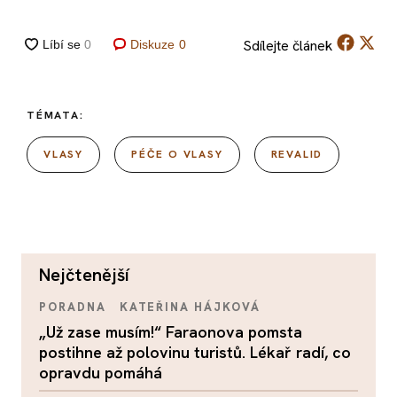
Sdílejte
článek
Diskuze
0
TÉMATA:
VLASY
PÉČE O VLASY
REVALID
nejčtenější
PORADNA
KATEŘINA HÁJKOVÁ
„Už zase musím!“ Faraonova pomsta
postihne až polovinu turistů. Lékař radí, co
opravdu pomáhá