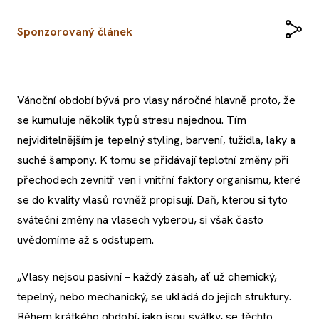
Sponzorovaný článek
Vánoční období bývá pro vlasy náročné hlavně proto, že
se kumuluje několik typů stresu najednou. Tím
nejviditelnějším je tepelný styling, barvení, tužidla, laky a
suché šampony. K tomu se přidávají teplotní změny při
přechodech zevnitř ven i vnitřní faktory organismu, které
se do kvality vlasů rovněž propisují. Daň, kterou si tyto
sváteční změny na vlasech vyberou, si však často
uvědomíme až s odstupem.
„Vlasy nejsou pasivní – každý zásah, ať už chemický,
tepelný, nebo mechanický, se ukládá do jejich struktury.
Během krátkého období, jako jsou svátky, se těchto