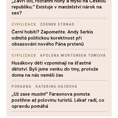
„Zavři oči, roztáhni nohy a mysli na Českou
republiku.“ Existuje v manželství nárok na
sex?
CIVILIZACE
ZDENĚK STRNAD
Černí hobiti? Zapomeňte. Andy Serkis
odmítá politickou korektnost při
obsazování nového Pána prstenů
CIVILIZACE
APOLENA MORTENSEN TŮMOVÁ
Husákovy děti vzpomínají na šťastné
dětství. Byli jsme venku do tmy, protože
doma na nás neměli čas
PORADNA
KATEŘINA HÁJKOVÁ
„Už zase musím!“ Faraonova pomsta
postihne až polovinu turistů. Lékař radí, co
opravdu pomáhá