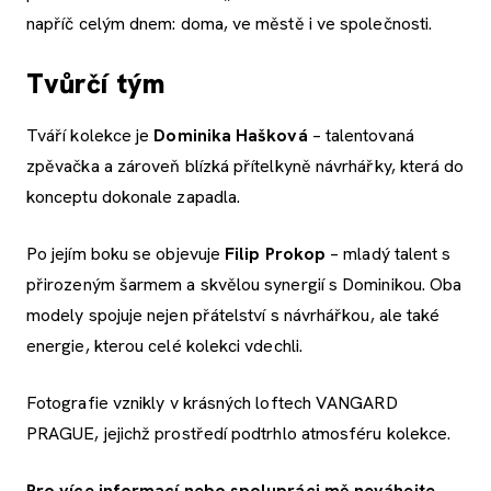
napříč celým dnem: doma, ve městě i ve společnosti.
Tvůrčí tým
Tváří kolekce je
Dominika Hašková
– talentovaná
zpěvačka a zároveň blízká přítelkyně návrhářky, která do
konceptu dokonale zapadla.
Po jejím boku se objevuje
Filip Prokop
– mladý talent s
přirozeným šarmem a skvělou synergií s Dominikou. Oba
modely spojuje nejen přátelství s návrhářkou, ale také
energie, kterou celé kolekci vdechli.
Fotografie vznikly v krásných loftech VANGARD
PRAGUE, jejichž prostředí podtrhlo atmosféru kolekce.
Pro více informací nebo spolupráci mě neváhejte