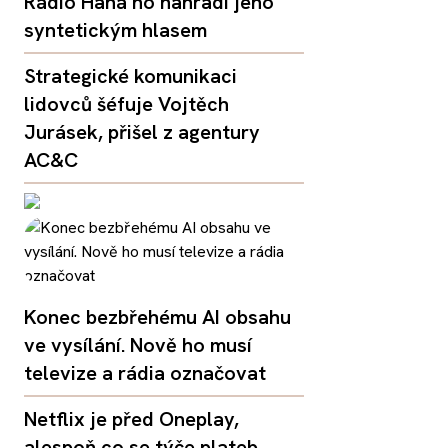
Rádio Haná ho nahradí jeho
syntetickým hlasem
Strategické komunikaci
lidovců šéfuje Vojtěch
Jurásek, přišel z agentury
AC&C
Konec bezbřehému AI obsahu
ve vysílání. Nově ho musí
televize a rádia označovat
Netflix je před Oneplay,
alespoň co se týče plateb