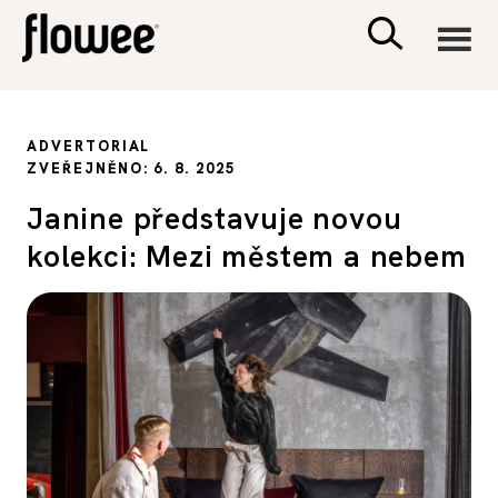
CIVILIZACE
ADVERTORIAL
ZVEŘEJNĚNO: 6. 8. 2025
ZDRAVÍ
Janine představuje novou
kolekci: Mezi městem a nebem
PSYCHOLOGIE
RODINA A DĚTI
SEX A VZTAHY
PORADNA