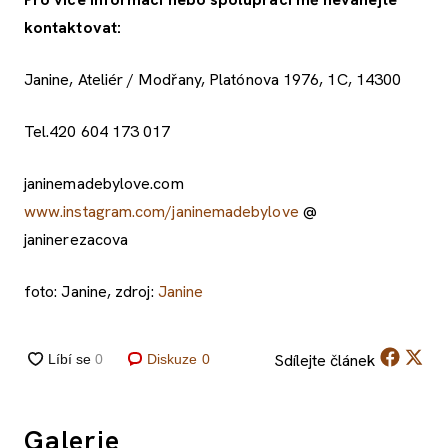
kontaktovat:
Janine, Ateliér / Modřany, Platónova 1976, 1C, 14300
Tel.420 604 173 017
janinemadebylove.com
www.instagram.com/janinemadebylove
@
janinerezacova
foto: Janine, zdroj:
Janine
Sdílejte
článek
Diskuze
0
Galerie