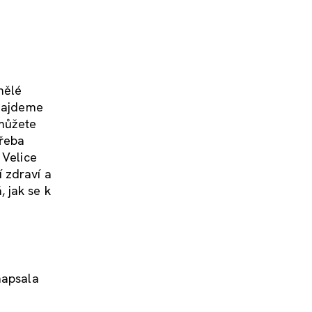
mělé
 najdeme
 můžete
třeba
 Velice
 zdraví a
 jak se k
napsala