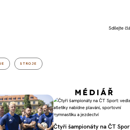
Sdílejte
čl
UE
STROJE
Čtyři šampionáty na ČT Spor