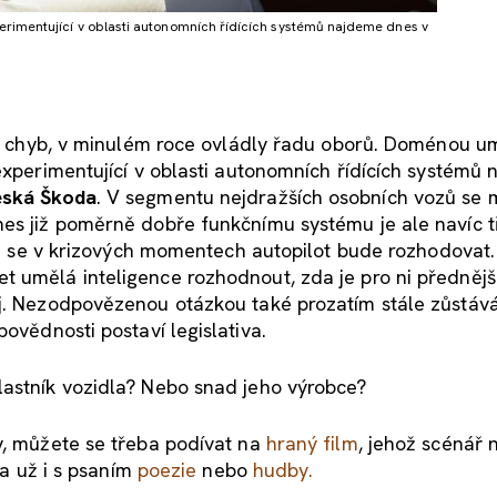
erimentující v oblasti autonomních řídících systémů najdeme dnes v
ých chyb, v minulém roce ovládly řadu oborů. Doménou u
 experimentující v oblasti autonomních řídících systémů
eská Škoda
. V segmentu nejdražších osobních vozů se
nes již poměrně dobře funkčnímu systému je ale navíc 
adě se v krizových momentech autopilot bude rozhodovat.
 umělá inteligence rozhodnout, zda je pro ni přednější
j. Nezodpovězenou otázkou také prozatím stále zůstává,
ovědnosti postaví legislativa.
lastník vozidla? Nebo snad jeho výrobce?
y, můžete se třeba podívat na
hraný film
, jehož scénář 
la už i s psaním
poezie
nebo
hudby
.