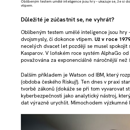
Oblíbeným testem umělé inteligence jsou hry – ukazuje se, že si d
vtipem.
Důležité je zúčastnit se, ne vyhrát?
Oblíbeným testem umělé inteligence jsou hry – 
dvojsmysly, či dokonce vtipem.
Už v roce 1979
necelých dvacet let později se musel spokojit
Kasparov. V loňském roce systém AlphaGo od 
považována za exponenciálně náročnější než š
Dalším příkladem je Watson od IBM, který rozp
(obdoba českého Riskuj!). Ten dnes v praxi sta
tvorbě zákonů (dokáže se při tom vyvarovat stře
kyberbezpečnosti jako analytický nástroj, k
dat výrazně urychlit. Mimochodem výzkumné 