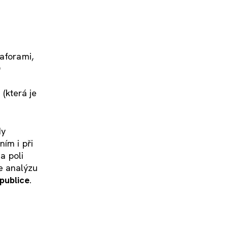
taforami,
O
(která je
dy
ním i při
a poli
e analýzu
epublice
.