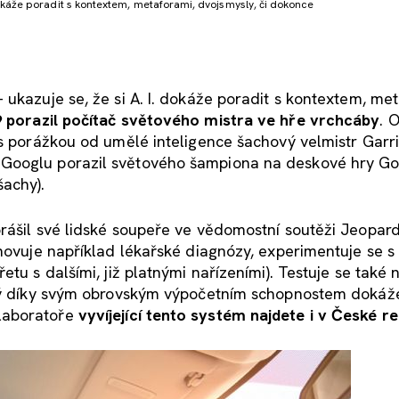
okáže poradit s kontextem, metaforami, dvojsmysly, či dokonce
ukazuje se, že si A. I. dokáže poradit s kontextem, me
 porazil počítač světového mistra ve hře vrchcáby
. 
 s porážkou od umělé inteligence šachový velmistr Garri
Googlu porazil světového šampiona na deskové hry Go 
achy).
rášil své lidské soupeře ve vědomostní soutěži Jeopar
novuje například lékařské diagnózy, experimentuje se s 
tu s dalšími, již platnými nařízeními). Testuje se také n
terý díky svým obrovským výpočetním schopnostem dokáž
laboratoře
vyvíjející tento systém najdete i v České r