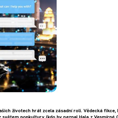
ašich životech hrát zcela zásadní roli. Vědecká fikce, 
rz světem popkultury (kdo by neznal Hala z Vesmírné