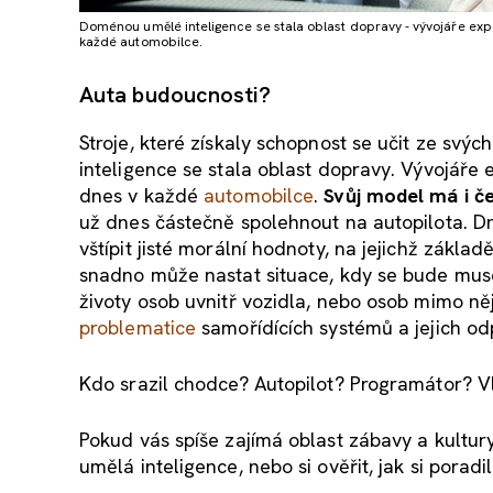
Doménou umělé inteligence se stala oblast dopravy - vývojáře exp
každé automobilce.
Auta budoucnosti?
Stroje, které získaly schopnost se učit ze sv
inteligence se stala oblast dopravy. Vývojáře
dnes v každé
automobilce
.
Svůj model má i č
už dnes částečně spolehnout na autopilota. D
vštípit jisté morální hodnoty, na jejichž zákl
snadno může nastat situace, kdy se bude muset
životy osob uvnitř vozidla, nebo osob mimo ně
problematice
samořídících systémů a jejich odp
Kdo srazil chodce? Autopilot? Programátor? V
Pokud vás spíše zajímá oblast zábavy a kultur
umělá inteligence, nebo si ověřit, jak si poradi