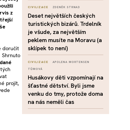
oužili
CIVILIZACE
ZDENĚK STRNAD
rvis z
Deset největších českých
řejší
turistických bizárů. Trdelník
uše
je všude, za největším
peklem musíte na Moravu (a
sklípek to není)
 doručit
. Shrnuto
 dané
CIVILIZACE
APOLENA MORTENSEN
átých
TŮMOVÁ
vat
Husákovy děti vzpomínají na
é projít,
šťastné dětství. Byli jsme
 vede
venku do tmy, protože doma
na nás neměli čas