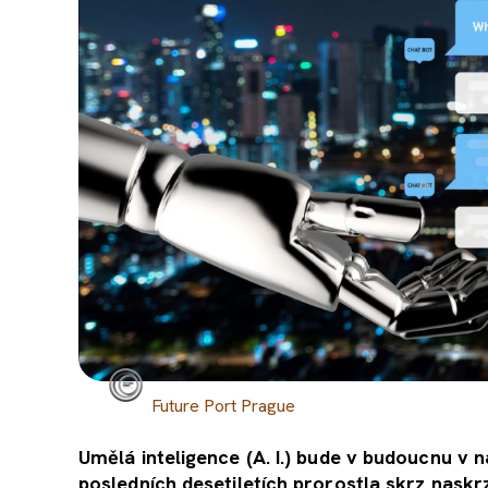
Future Port Prague
Umělá inteligence (A. I.) bude v budoucnu v n
posledních desetiletích prorostla skrz nask