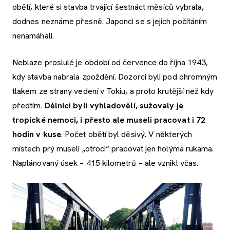
obětí, které si stavba trvající šestnáct měsíců vybrala,
dodnes neznáme přesně. Japonci se s jejich počítáním
nenamáhali.
Neblaze proslulé je období od července do října 1943,
kdy stavba nabrala zpoždění. Dozorci byli pod ohromným
tlakem ze strany vedení v Tokiu, a proto krutější než kdy
předtím.
Dělníci byli vyhladovělí, sužovaly je
tropické nemoci, i přesto ale museli pracovat i 72
hodin v kuse
. Počet obětí byl děsivý. V některých
místech prý museli „otroci“ pracovat jen holýma rukama.
Naplánovaný úsek – 415 kilometrů – ale vznikl včas.