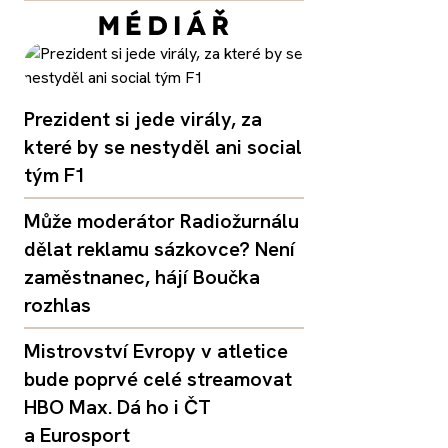
Prezident si jede virály, za
které by se nestyděl ani social
tým F1
Může moderátor Radiožurnálu
dělat reklamu sázkovce? Není
zaměstnanec, hájí Boučka
rozhlas
Mistrovství Evropy v atletice
bude poprvé celé streamovat
HBO Max. Dá ho i ČT
a Eurosport