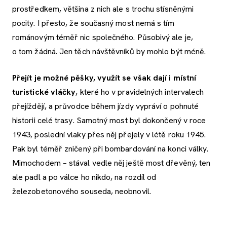
prostředkem, většina z nich ale s trochu stísněnými
pocity. I přesto, že současný most nemá s tím
románovým téměř nic společného. Působivý ale je,
o tom žádná. Jen těch návštěvníků by mohlo být méně.
Přejít je možné pěšky, využít se však dají i místní
turistické vláčky
, které ho v pravidelných intervalech
přejíždějí, a průvodce během jízdy vypráví o pohnuté
historii celé trasy. Samotný most byl dokončený v roce
1943, poslední vlaky přes něj přejely v létě roku 1945.
Pak byl téměř zničený při bombardování na konci války.
Mimochodem – stával vedle něj ještě most dřevěný, ten
ale padl a po válce ho nikdo, na rozdíl od
železobetonového souseda, neobnovil.