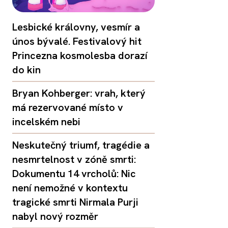
Lesbické královny, vesmír a
únos bývalé. Festivalový hit
Princezna kosmolesba dorazí
do kin
Bryan Kohberger: vrah, který
má rezervované místo v
incelském nebi
Neskutečný triumf, tragédie a
nesmrtelnost v zóně smrti:
Dokumentu 14 vrcholů: Nic
není nemožné v kontextu
tragické smrti Nirmala Purji
nabyl nový rozměr