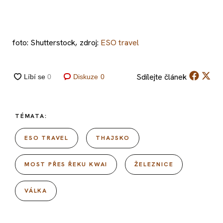
foto: Shutterstock, zdroj:
ESO travel
Sdílejte
článek
Diskuze
0
TÉMATA:
ESO TRAVEL
THAJSKO
MOST PŘES ŘEKU KWAI
ŽELEZNICE
VÁLKA