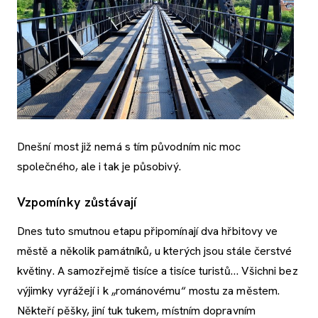
Dnešní most již nemá s tím původním nic moc
společného, ale i tak je působivý.
Vzpomínky zůstávají
Dnes tuto smutnou etapu připomínají dva hřbitovy ve
městě a několik památníků, u kterých jsou stále čerstvé
květiny. A samozřejmě tisíce a tisíce turistů… Všichni bez
výjimky vyrážejí i k „románovému“ mostu za městem.
Někteří pěšky, jiní tuk tukem, místním dopravním