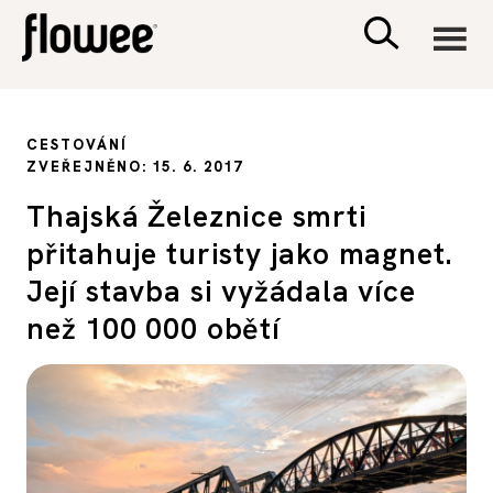
CIVILIZACE
CESTOVÁNÍ
ZVEŘEJNĚNO: 15. 6. 2017
ZDRAVÍ
Thajská Železnice smrti
přitahuje turisty jako magnet.
PSYCHOLOGIE
Její stavba si vyžádala více
RODINA A DĚTI
než 100 000 obětí
SEX A VZTAHY
PORADNA