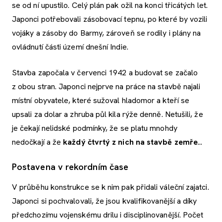
se od ní upustilo. Celý plán pak ožil na konci třicátých let.
Japonci potřebovali zásobovací tepnu, po které by vozili
vojáky a zásoby do Barmy, zároveň se rodily i plány na
ovládnutí části území dnešní Indie.
Stavba započala v červenci 1942 a budovat se začalo
z obou stran. Japonci nejprve na práce na stavbě najali
místní obyvatele, které sužoval hladomor a kteří se
upsali za dolar a zhruba půl kila rýže denně. Netušili, že
je čekají nelidské podmínky, že se platu mnohdy
nedočkají a že
každý čtvrtý z nich na stavbě zemře
...
Postavena v rekordním čase
V průběhu konstrukce se k nim pak přidali váleční zajatci.
Japonci si pochvalovali, že jsou kvalifikovanější a díky
předchozímu vojenskému drilu i disciplinovanější. Počet