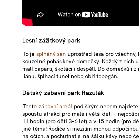
Lesní zážitkový park
To je
splněný sen
uprostřed lesa pro všechny, k
kouzelné pohádkové domečky. Každý z nich 
malí caparti, školáci i dospělí. Do domečků i z 
liánu, šplhací tunel nebo obří tobogán.
Dětský zábavní park Razulák
Tento
zábavní areál
pod širým nebem najdete 
spoustu atrakcí pro malé i větší děti – nejoblíb
11 hodin (pro děti 3–6 let) a v 15 hodin (pro d
jiné téma! Rodiče si mezitím mohou odpočinou
na očích, a pochutnat si na šálku kávy nebo 