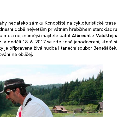
rahy nedaleko zámku Konopiště na cykloturistické trase
dnešní době největším privátním hřebčínem starokladr
 a mezi nejznámější majitele patřil
Albrecht z Valdštejn
e
. V neděli 18. 6. 2017 se zde koná jahodobraní, které s
y je připravena živá hudba i taneční soubor Benešáček.
ování na obličej.