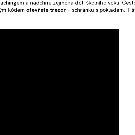
cachingem a nadchne zejména děti školního věku. Cesto
kaným kódem
otevřete trezor
– schránku s pokladem. Tiš