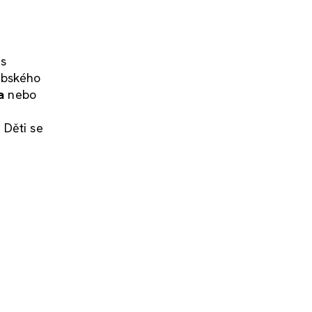
 s
ubského
a
nebo
i
 Děti se