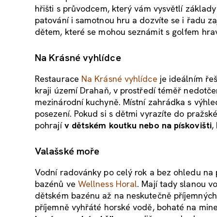
hřišti s průvodcem, který vám vysvětlí základy
patování i samotnou hru a dozvíte se i řadu za
dětem, které se mohou seznámit s golfem hra
Na Krásné vyhlídce
Restaurace
Na Krásné vyhlídce
je ideálním řeš
kraji území Drahaň, v prostředí téměř nedotčen
mezinárodní kuchyně. Místní zahrádka s výhle
posezení. Pokud si s dětmi vyrazíte do pražské
pohrají
v dětském koutku nebo na pískovišti
,
Valašské moře
Vodní radovánky po celý rok a bez ohledu na p
bazénů ve
Wellness Horal
. Mají tady slanou 
dětském bazénu až na neskutečně příjemných 3
příjemně vyhřáté horské vodě, bohaté na miner