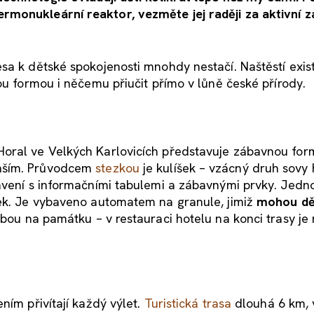
rmonukleární reaktor, vezměte jej raději za aktivní 
sa k dětské spokojenosti mnohdy nestačí. Naštěstí exis
ou formou i něčemu přiučit přímo v lůně české přírody.
Horal ve Velkých Karlovicích představuje zábavnou fo
enším. Průvodcem
stezkou
je kulíšek – vzácný druh sovy 
avení s informačními tabulemi a zábavnými prvky. Jedn
ček. Je vybaveno automatem na granule, jimiž
mohou dě
sebou na památku – v restauraci hotelu na konci trasy je
ním přivítají každý výlet.
Turistická trasa
dlouhá 6 km,