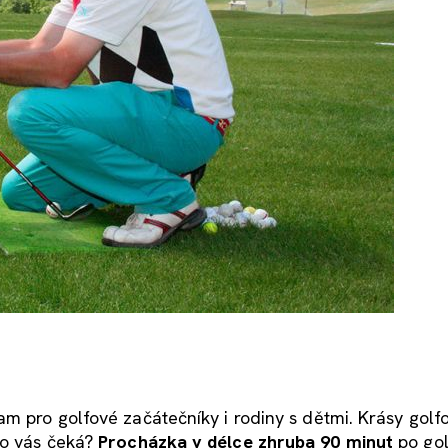
am pro golfové začátečníky i rodiny s dětmi. Krásy golf
co vás čeká?
Procházka v délce zhruba 90 minut
po go