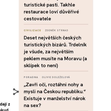
turistické pasti. Takhle
restaurace loví důvěřivé
cestovatele
CIVILIZACE
ZDENĚK STRNAD
Deset největších českých
turistických bizárů. Trdelník
je všude, za největším
peklem musíte na Moravu (a
sklípek to není)
PORADNA
OLIVIE DOLEŽELOVÁ
„Zavři oči, roztáhni nohy a
mysli na Českou republiku.“
Existuje v manželství nárok
dají z
na sex?
Pokud