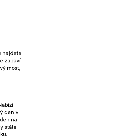
u najdete
se zabaví
ový most,
Nabízí
dý den v
 den na
y stále
ku.