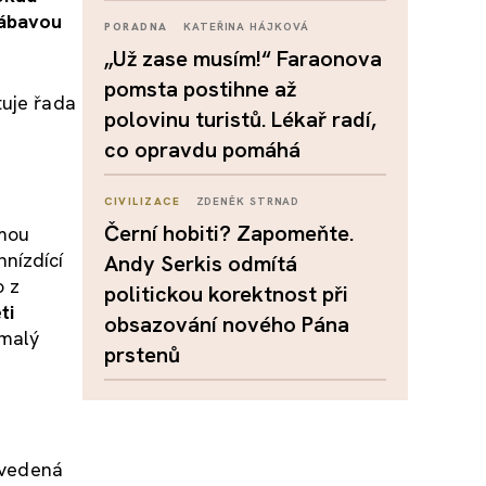
zábavou
PORADNA
KATEŘINA HÁJKOVÁ
„Už zase musím!“ Faraonova
pomsta postihne až
tuje řada
polovinu turistů. Lékař radí,
co opravdu pomáhá
CIVILIZACE
ZDENĚK STRNAD
Černí hobiti? Zapomeňte.
rmou
hnízdící
Andy Serkis odmítá
o z
politickou korektnost při
ti
obsazování nového Pána
 malý
prstenů
 vedená