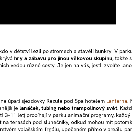
do v dětství lezli po stromech a stavěli bunkry. V park
ukrývá
hry a zábavu pro jinou věkovou skupinu
, takže 
nich vedou různé cesty. Je jen na vás, jestli zvolíte lan
na úpatí sjezdovky Razula pod Spa hotelem
Lanterna
. 
enější je
lanáček, tubing nebo trampolínový svět
. Kaž
ěti 3–11 let) probíhají v parku animační programy, každý
t na terasách pod slunečníky, odkud mohou mít potomk
čerstvém valašském frgálu, upečeném přímo v areálu par