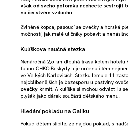
však od svého potomka nechcete sestrojit te
na čerstvém vzduchu.
Zvlněné kopce, pasoucí se ovečky a horská ple
možností, jak malé uličníky pobavit a nenásiln
Kulíškova naučná stezka
Nenáročná 2,5 km dlouhá trasa kolem hotelu 
faunu CHKO Beskydy a je určena i těm nejm
ve Velkých Karlovicích. Stezku lemuje 11 zast
nejoblíbenějších je bezesporu u pastviny ove
ovečky krmit
. A kulíška si mohou odvézt i s 
plyšák jako dárek součástí dětského menu.
Hledání pokladu na Galiku
Pokud dětem slíbíte, že najdou poklad, s nadše