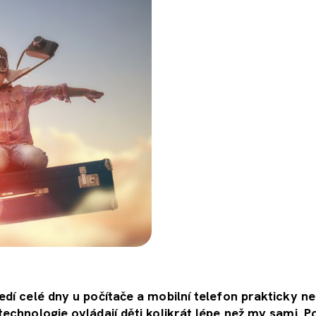
edí celé dny u počítače a mobilní telefon prakticky ne
technologie ovládají děti kolikrát lépe než my sami. 