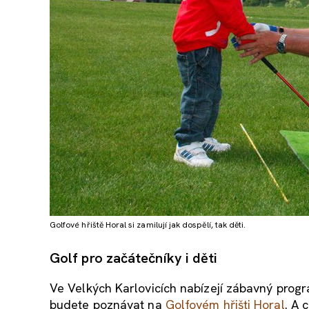
Golfové hřiště Horal si zamilují jak dospělí, tak děti.
Golf pro začátečníky i děti
Ve Velkých Karlovicích nabízejí zábavný progr
budete poznávat na
Golfovém hřišti Horal
. A 