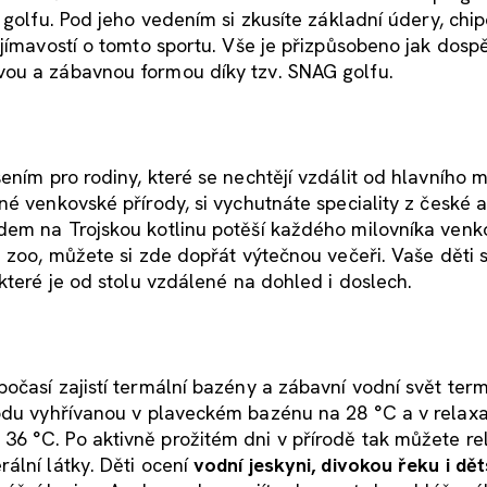
 golfu. Pod jeho vedením si zkusíte základní údery, chip
jímavostí o tomto sportu. Vše je přizpůsobeno jak dospě
vou a zábavnou formou díky tzv. SNAG golfu.
ením pro rodiny, které se nechtějí vzdálit od hlavního 
é venkovské přírody, si vychutnáte speciality z české 
dem na Trojskou kotlinu potěší každého milovníka venk
 zoo, můžete si zde dopřát výtečnou večeři. Vaše děti 
 které je od stolu vzdálené na dohled i doslech.
očasí zajistí termální bazény a zábavní vodní svět ter
vodu vyhřívanou v plaveckém bazénu na 28 °C a v relax
6 °C. Po aktivně prožitém dni v přírodě tak můžete re
ální látky. Děti ocení
vodní jeskyni, divokou řeku i dě