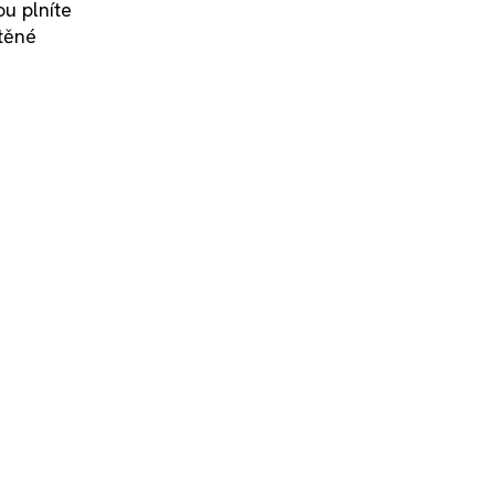
u plníte
těné