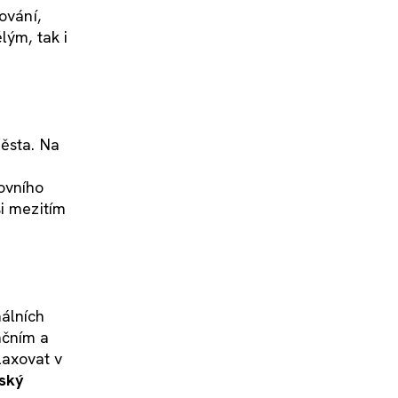
ování,
lým, tak i
města. Na
a
ovního
si mezitím
málních
ačním a
laxovat v
tský