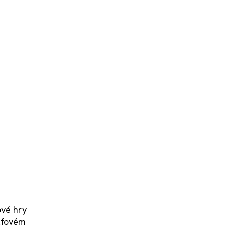
ové hry
lfovém