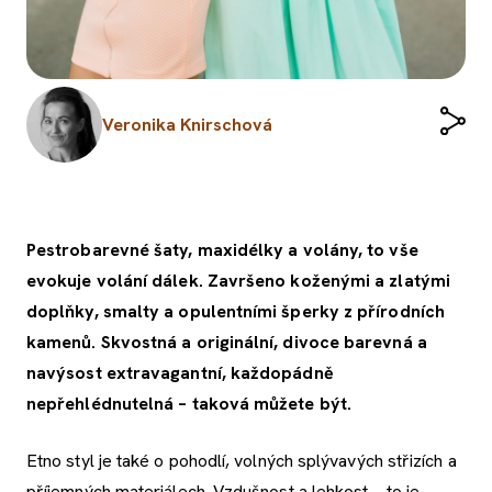
Veronika Knirschová
Pestrobarevné šaty, maxidélky a volány, to vše
evokuje volání dálek. Završeno koženými a zlatými
doplňky, smalty a opulentními šperky z přírodních
kamenů. Skvostná a originální, divoce barevná a
navýsost extravagantní, každopádně
nepřehlédnutelná – taková můžete být.
Etno styl je také o pohodlí, volných splývavých střizích a
příjemných materiálech. Vzdušnost a lehkost – to je