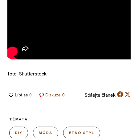
foto: Shutterstock
Sdílejte
článek
Diskuze
0
TÉMATA:
DIY
MÓDA
ETNO STYL