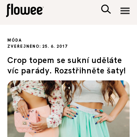
CIVILIZACE
MÓDA
ZVEŘEJNĚNO: 25. 6. 2017
ZDRAVÍ
Crop topem se sukní uděláte
víc parády. Rozstřihněte šaty!
PSYCHOLOGIE
RODINA A DĚTI
SEX A VZTAHY
PORADNA