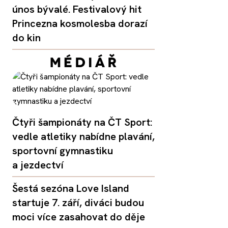
únos bývalé. Festivalový hit
Princezna kosmolesba dorazí
do kin
Čtyři šampionáty na ČT Sport:
vedle atletiky nabídne plavání,
sportovní gymnastiku
a jezdectví
Šestá sezóna Love Island
startuje 7. září, diváci budou
moci více zasahovat do děje