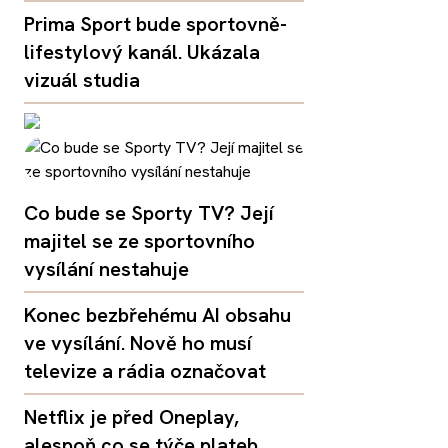
Prima Sport bude sportovně-
lifestylový kanál. Ukázala
vizuál studia
Co bude se Sporty TV? Její
majitel se ze sportovního
vysílání nestahuje
Konec bezbřehému AI obsahu
ve vysílání. Nově ho musí
televize a rádia označovat
Netflix je před Oneplay,
alespoň co se týče plateb