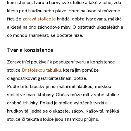
konzistence, tvaru a barvy své stolice a také z toho, zda
klesá pod hladinu nebo plave. Hned na úvod si můžeme
říct, že
zdravá stolice je
hnědá, dobře tvarovaná, měkká
a klesá na dno záchodové mísy. O ostatních ukazatelích a
co mohou znamenat, se dočtete níže.
Tvar a konzistence
Zdravotníci používají k posouzení tvaru a konzistence
stolice
Bristolskou tabulku
, která jim pomůže
diagnostikovat gastrointestinální potíže.
Podle této tabulky je normální mít hladkou, měkkou
stolici ve tvaru klobásy. Občas může mít v sobě stolice
drobné trhlinky. Pokud je stolice vyloženě tvrdá a
hrudkovitá, jedná se o ukazatel zácpy. Kašovitá, měkká
stolice či tekutá stolice jsou známkou průjmu.