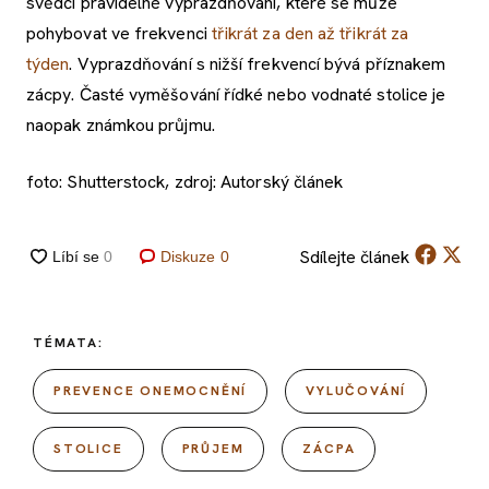
svědčí pravidelné vyprazdňování, které se může
pohybovat ve frekvenci
třikrát za den až třikrát za
týden
. Vyprazdňování s nižší frekvencí bývá příznakem
zácpy. Časté vyměšování řídké nebo vodnaté stolice je
naopak známkou průjmu.
foto: Shutterstock, zdroj: Autorský článek
Sdílejte
článek
Diskuze
0
TÉMATA:
PREVENCE ONEMOCNĚNÍ
VYLUČOVÁNÍ
STOLICE
PRŮJEM
ZÁCPA