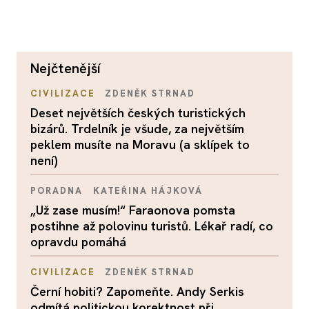
nejčtenější
CIVILIZACE
ZDENĚK STRNAD
Deset největších českých turistických
bizárů. Trdelník je všude, za největším
peklem musíte na Moravu (a sklípek to
není)
PORADNA
KATEŘINA HÁJKOVÁ
„Už zase musím!“ Faraonova pomsta
postihne až polovinu turistů. Lékař radí, co
opravdu pomáhá
CIVILIZACE
ZDENĚK STRNAD
Černí hobiti? Zapomeňte. Andy Serkis
odmítá politickou korektnost při