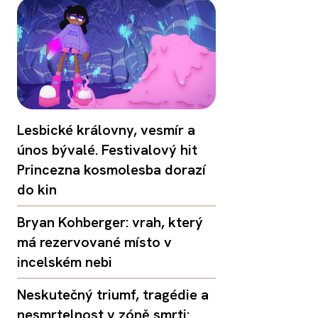
Lesbické královny, vesmír a
únos bývalé. Festivalový hit
Princezna kosmolesba dorazí
do kin
Bryan Kohberger: vrah, který
má rezervované místo v
incelském nebi
Neskutečný triumf, tragédie a
nesmrtelnost v zóně smrti: