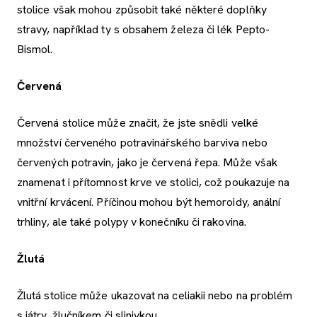
stolice však mohou způsobit také některé doplňky
stravy, například ty s obsahem železa či lék Pepto-
Bismol.
Červená
Červená stolice může značit, že jste snědli velké
množství červeného potravinářského barviva nebo
červených potravin, jako je červená řepa. Může však
znamenat i přítomnost krve ve stolici, což poukazuje na
vnitřní krvácení. Příčinou mohou být hemoroidy, anální
trhliny, ale také polypy v konečníku či rakovina.
Žlutá
Žlutá stolice může ukazovat na celiakii nebo na problém
s játry, žlučníkem či slinivkou.