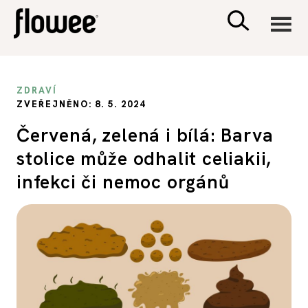
CIVILIZACE
ZDRAVÍ
ZVEŘEJNĚNO: 8. 5. 2024
ZDRAVÍ
Červená, zelená i bílá: Barva
stolice může odhalit celiakii,
PSYCHOLOGIE
infekci či nemoc orgánů
RODINA A DĚTI
SEX A VZTAHY
PORADNA