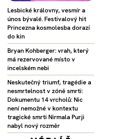
Lesbické královny, vesmír a
únos bývalé. Festivalový hit
Princezna kosmolesba dorazí
do kin
Bryan Kohberger: vrah, který
má rezervované místo v
incelském nebi
Neskutečný triumf, tragédie a
nesmrtelnost v zóně smrti:
Dokumentu 14 vrcholů: Nic
není nemožné v kontextu
tragické smrti Nirmala Purji
nabyl nový rozměr