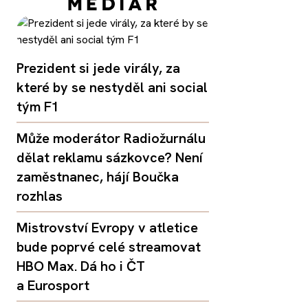
Prezident si jede virály, za
které by se nestyděl ani social
tým F1
Může moderátor Radiožurnálu
dělat reklamu sázkovce? Není
zaměstnanec, hájí Boučka
rozhlas
Mistrovství Evropy v atletice
bude poprvé celé streamovat
HBO Max. Dá ho i ČT
a Eurosport