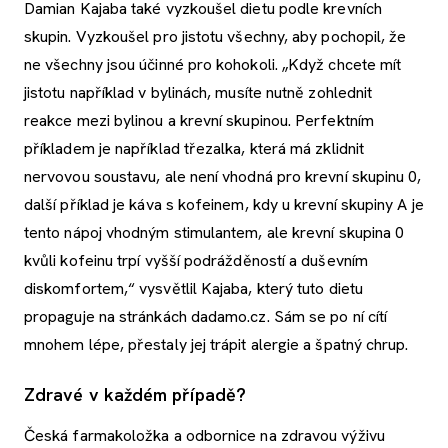
Damian Kajaba také vyzkoušel dietu podle krevních
skupin. Vyzkoušel pro jistotu všechny, aby pochopil, že
ne všechny jsou účinné pro kohokoli. „Když chcete mít
jistotu například v bylinách, musíte nutně zohlednit
reakce mezi bylinou a krevní skupinou. Perfektním
příkladem je například třezalka, která má zklidnit
nervovou soustavu, ale není vhodná pro krevní skupinu 0,
další příklad je káva s kofeinem, kdy u krevní skupiny A je
tento nápoj vhodným stimulantem, ale krevní skupina 0
kvůli kofeinu trpí vyšší podrážděností a duševním
diskomfortem,“ vysvětlil Kajaba, který tuto dietu
propaguje na stránkách dadamo.cz. Sám se po ní cítí
mnohem lépe, přestaly jej trápit alergie a špatný chrup.
Zdravé v každém případě?
Česká farmakoložka a odbornice na zdravou výživu