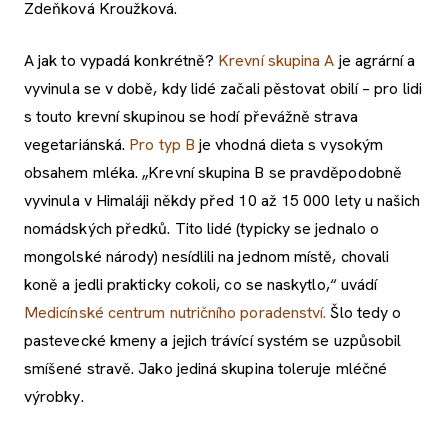
Zdeňková Kroužková.
A jak to vypadá konkrétně?
Krevní skupina A
je agrární a
vyvinula se v době, kdy lidé začali pěstovat obilí – pro lidi
s touto krevní skupinou se hodí převážně strava
vegetariánská.
Pro typ B
je vhodná dieta s vysokým
obsahem mléka. „Krevní skupina B se pravděpodobně
vyvinula v Himaláji někdy před 10 až 15 000 lety u našich
nomádských předků. Tito lidé (typicky se jednalo o
mongolské národy) nesídlili na jednom místě, chovali
koně a jedli prakticky cokoli, co se naskytlo,“ uvádí
Medicínské centrum nutričního poradenství.
Šlo tedy o
pastevecké kmeny a jejich trávící systém se uzpůsobil
smíšené stravě. Jako jediná skupina toleruje mléčné
výrobky.