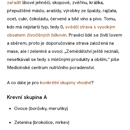
zařadit
libové jehněčí, skopové, zvěřinu, králíka,
přepuštěné máslo, arašídy, výrobky ze špaldy, rajčata,
ocet, cukr, čokoládu, červené a bílé víno a pivo. Tomu,
kdo má nejstarší typ, tedy 0,
svědčí strava s vysokým
obsahem živočišných bílkovin
. Pravěcí lidé se živili lovem
a sběrem, proto je doporučována strava založená na
mase, ale i zelenině a ovoci. „Zemědělství ještě neznali,
nesetkávali se tedy s mléčnými produkty a obilím,“ píše
Medicínské centrum nutričního poradenství.
A co dále je pro
konkrétní skupiny vhodné
?
Krevní skupina A
Ovoce (borůvky, meruňky)
Zelenina (brokolice, mrkev)