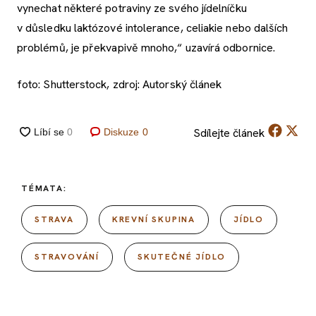
vynechat některé potraviny ze svého jídelníčku
v důsledku laktózové intolerance, celiakie nebo dalších
problémů, je překvapivě mnoho,“ uzavírá odbornice.
foto: Shutterstock, zdroj: Autorský článek
Sdílejte
článek
Diskuze
0
TÉMATA:
STRAVA
KREVNÍ SKUPINA
JÍDLO
STRAVOVÁNÍ
SKUTEČNÉ JÍDLO