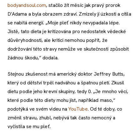
bodyandsoul.com
, stačilo žít měsíc jak pravý prorok
D'Adama a byla obrazem zdraví. Zmizely jí úzkosti a cítila
se nabitá energií. „Moje pleť nikdy nevypadala lépe.
Jistě, tato dieta je kritizována pro nedostatek vědecké
důvěryhodnosti, ale kritici nemohou popřít, že
dodržování této stravy nemůže ve skutečnosti způsobit
žádnou škodu,“ dodala.
Stejnou zkušenost má americký doktor Jeffrey Butts,
který od dětství trpěl nadváhou a špatnou pletí. Zkusil
dietu podle jeho krevní skupiny, tedy 0. „Je mnoho věcí,
které podle této diety mohu jíst, například maso,“
podotýká ve svém videu na
YouTube
. Od té doby, co
změnil stravu, zhubl, nebývá tak často nemocný a
vyčistila se mu pleť.