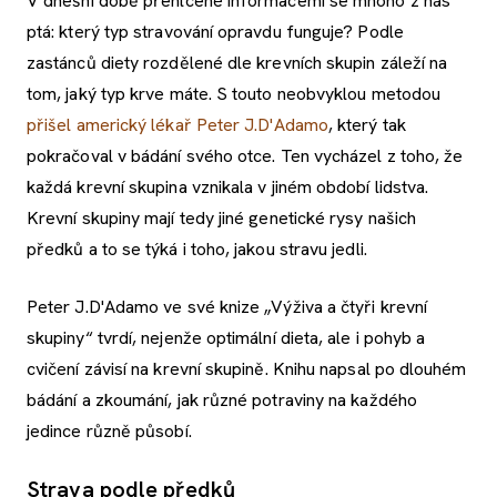
V dnešní době přehlcené informacemi se mnoho z nás
ptá: který typ stravování opravdu funguje? Podle
zastánců diety rozdělené dle krevních skupin záleží na
tom, jaký typ krve máte. S touto neobvyklou metodou
přišel americký lékař Peter J.D'Adamo
, který tak
pokračoval v bádání svého otce. Ten vycházel z toho, že
každá krevní skupina vznikala v jiném období lidstva.
Krevní skupiny mají tedy jiné genetické rysy našich
předků a to se týká i toho, jakou stravu jedli.
Peter J.D'Adamo ve své knize „Výživa a čtyři krevní
skupiny“ tvrdí, nejenže optimální dieta, ale i pohyb a
cvičení závisí na krevní skupině. Knihu napsal po dlouhém
bádání a zkoumání, jak různé potraviny na každého
jedince různě působí.
Strava podle předků