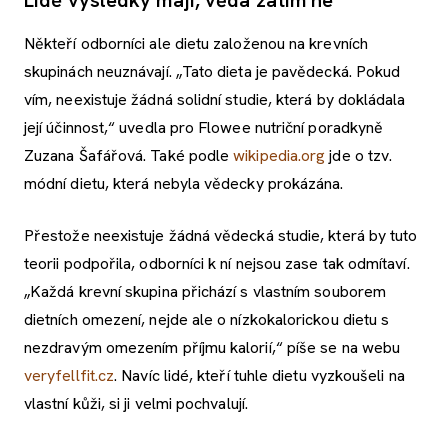
Lidé výsledky mají, věda zatím ne
Někteří odborníci ale dietu založenou na krevních
skupinách neuznávají. „Tato dieta je pavědecká. Pokud
vím, neexistuje žádná solidní studie, která by dokládala
její účinnost,“ uvedla pro Flowee nutriční poradkyně
Zuzana Šafářová. Také podle
wikipedia.org
jde o tzv.
módní dietu, která nebyla vědecky prokázána.
Přestože neexistuje žádná vědecká studie, která by tuto
teorii podpořila, odborníci k ní nejsou zase tak odmítaví.
„Každá krevní skupina přichází s vlastním souborem
dietních omezení, nejde ale o nízkokalorickou dietu s
nezdravým omezením příjmu kalorií,“ píše se na webu
veryfellfit.cz
. Navíc lidé, kteří tuhle dietu vyzkoušeli na
vlastní kůži, si ji velmi pochvalují.