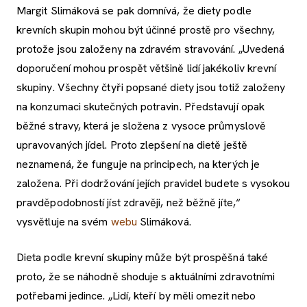
Margit Slimáková se pak domnívá, že diety podle
krevních skupin mohou být účinné prostě pro všechny,
protože jsou založeny na zdravém stravování. „Uvedená
doporučení mohou prospět většině lidí jakékoliv krevní
skupiny. Všechny čtyři popsané diety jsou totiž založeny
na konzumaci skutečných potravin. Představují opak
běžné stravy, která je složena z vysoce průmyslově
upravovaných jídel. Proto zlepšení na dietě ještě
neznamená, že funguje na principech, na kterých je
založena. Při dodržování jejích pravidel budete s vysokou
pravděpodobností jíst zdravěji, než běžně jíte,“
vysvětluje na svém
webu
Slimáková.
Dieta podle krevní skupiny může být prospěšná také
proto, že se náhodně shoduje s aktuálními zdravotními
potřebami jedince. „Lidí, kteří by měli omezit nebo