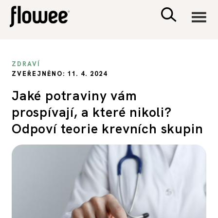
CIVILIZACE
ZDRAVÍ
ZVEŘEJNĚNO: 11. 4. 2024
ZDRAVÍ
Jaké potraviny vám
prospívají, a které nikoli?
PSYCHOLOGIE
Odpoví teorie krevních skupin
RODINA A DĚTI
SEX A VZTAHY
PORADNA