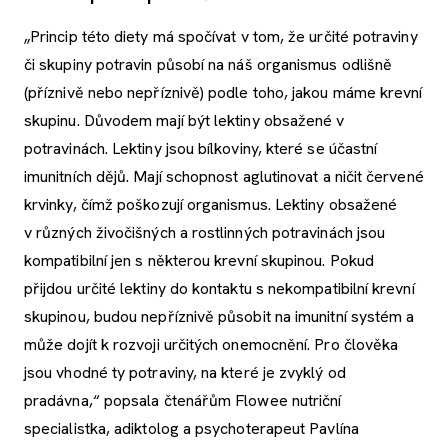
„Princip této diety má spočívat v tom, že určité potraviny
či skupiny potravin působí na náš organismus odlišně
(příznivě nebo nepříznivě) podle toho, jakou máme krevní
skupinu. Důvodem mají být lektiny obsažené v
potravinách. Lektiny jsou bílkoviny, které se účastní
imunitních dějů. Mají schopnost aglutinovat a ničit červené
krvinky, čímž poškozují organismus. Lektiny obsažené
v různých živočišných a rostlinných potravinách jsou
kompatibilní jen s některou krevní skupinou. Pokud
přijdou určité lektiny do kontaktu s nekompatibilní krevní
skupinou, budou nepříznivě působit na imunitní systém a
může dojít k rozvoji určitých onemocnění. Pro člověka
jsou vhodné ty potraviny, na které je zvyklý od
pradávna,“ popsala čtenářům Flowee nutriční
specialistka, adiktolog a psychoterapeut Pavlína