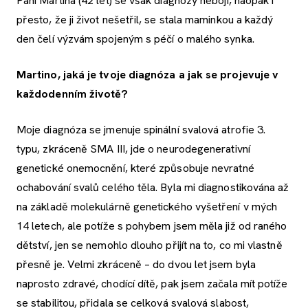
Paní Martina (42 let) se však diagnózy nebojí, naopak i
přesto, že ji život nešetřil, se stala maminkou a každý
den čelí výzvám spojeným s péčí o malého synka.
Martino, jaká je tvoje diagnóza a jak se projevuje v
každodenním životě?
Moje diagnóza se jmenuje spinální svalová atrofie 3.
typu, zkráceně SMA III, jde o neurodegenerativní
genetické onemocnění, které způsobuje nevratné
ochabování svalů celého těla. Byla mi diagnostikována až
na základě molekulárně genetického vyšetření v mých
14 letech, ale potíže s pohybem jsem měla již od raného
dětství, jen se nemohlo dlouho přijít na to, co mi vlastně
přesně je. Velmi zkráceně – do dvou let jsem byla
naprosto zdravé, chodící dítě, pak jsem začala mít potíže
se stabilitou, přidala se celková svalová slabost,