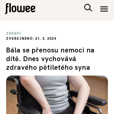
CIVILIZACE
ZDRAVÍ
ZVEŘEJNĚNO: 21. 3. 2024
ZDRAVÍ
Bála se přenosu nemoci na
dítě. Dnes vychovává
PSYCHOLOGIE
zdravého pětiletého syna
RODINA A DĚTI
SEX A VZTAHY
PORADNA