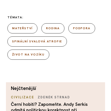
TÉMATA:
MATEŘSTVÍ
RODINA
PODPORA
SPINÁLNÍ SVALOVÁ ATROFIE
ŽIVOT NA VOZÍKU
nejčtenější
CIVILIZACE
ZDENĚK STRNAD
Černí hobiti? Zapomeňte. Andy Serkis
odmítá politickou korektnost při