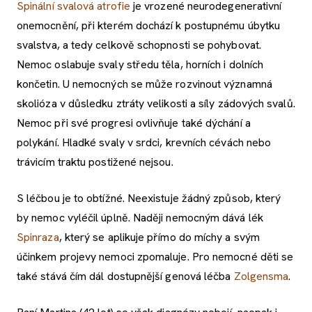
Spinální svalová atrofie
je vrozené neurodegenerativní
onemocnění, při kterém dochází k postupnému úbytku
svalstva, a tedy celkově schopnosti se pohybovat.
Nemoc oslabuje svaly středu těla, horních i dolních
končetin. U nemocných se může rozvinout významná
skolióza v důsledku ztráty velikosti a síly zádových svalů.
Nemoc při své progresi ovlivňuje také dýchání a
polykání. Hladké svaly v srdci, krevních cévách nebo
trávicím traktu postižené nejsou.
S léčbou je to obtížné. Neexistuje žádný způsob, který
by nemoc vyléčil úplně. Naději nemocným dává lék
Spinraza
, který se aplikuje přímo do míchy a svým
účinkem projevy nemoci zpomaluje. Pro nemocné děti se
také stává čím dál dostupnější genová léčba
Zolgensma
.