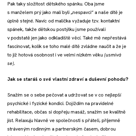
Pak taky složitost dětského spánku. Oba jsme
s manželem prý jako malí byli „nespavci“ a naše dítě je
úplně stejné. Navíc od malička vyžaduje tzv. kontaktní
spánek, takže dětskou postýlku jsme používali
v podstatě jen jako odkladiště věcí. Také mě nepřestává
fascinovat, kolik se toho malé dítě zvládne naučit a že je
to již hotová osobnost i ve velmi nízkém věku
(usmívá
se).
Jak se staráš o své vlastní zdraví a duševní pohodu?
Snažím se o sebe pečovat a udržovat se v co nejlepší
psychické i fyzické kondici. Dojíždím na pravidelné
rehabilitace, občas si dopřeju masáž, snažím se kvalitně
jíst. Relaxuju hlavně ve společnosti s přáteli, příjemně
stráveným rodinným a partnerským časem, dobrou