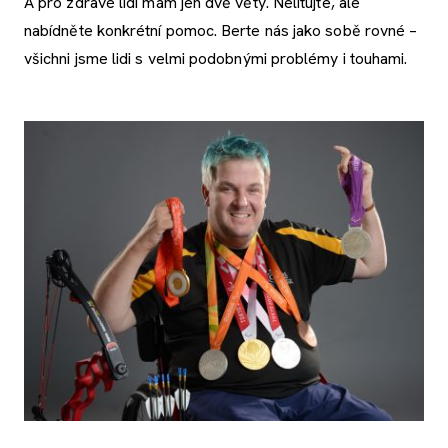
A pro zdravé lidi mám jen dvě věty. Nelitujte, ale
nabídněte konkrétní pomoc. Berte nás jako sobě rovné –
všichni jsme lidi s velmi podobnými problémy i touhami.