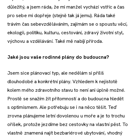
důležitý, a jsem ráda, že mi manžel vychází vstříc a čas
pro sebe mi dopřeje (stejně tak já jemu). Ráda také
trávím čas sebevzděláváním, zajímám se o spoustu věcí,
ekologii, politiku, kulturu, cestování, zdravý životní styl,
výchovu a vzdělávání. Také mě nabíjí příroda.
Jaké jsou vaše rodinné plány do budoucna?
Jsem sice plánovací typ, ale nedělám si příliš
dlouhodobé a konkrétní plány. Vzhledem k nejistotě
kolem mého zdravotního stavu to není ani úplně možné.
Prostě se snažím žít přítomností a do budoucna hledět
s optimismem. Ale potřebuju se i na něco těšit. Teď
zrovna plánujeme letní dovolenou u moře a je to trochu
oříšek, protože jezdíme bez cestovky na vlastní pěst. To
vlastně znamená najít bezbariérové ubytování, vhodný