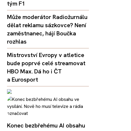
tým F1
Může moderátor Radiožurnálu
dělat reklamu sázkovce? Není
zaměstnanec, hájí Boučka
rozhlas
Mistrovství Evropy v atletice
bude poprvé celé streamovat
HBO Max. Dá ho i ČT
a Eurosport
Konec bezbřehému AI obsahu