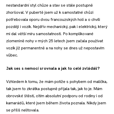
nestandardní styl chůze a stav se stále postupně
zhoršoval. V pubertě jsem už k samostatné chůzi
potřebovala oporu dvou francouzských holí a o chvíli
později i vozík. Nejdřív mechanický, pak i elektrický, který
mi dal větší míru samostatnosti. Po komplikované
zlomenině nohy v mých 25 letech jsem začala používat
vozík již permanentně a na nohy se dnes už nepostavím
vůbec.
Jak ses s nemocí srovnala a jak to celé zvládáš?
Vzhledem k tomu, že mám potíže s pohybem od malička,
tak jsem to zkrátka postupně přijala tak, jak to je. Mám
obrovské štěstí, cítím absolutní podporu od rodiny i od
kamarádů, které jsem během života poznala. Nikdy jsem
se příliš nelitovala.