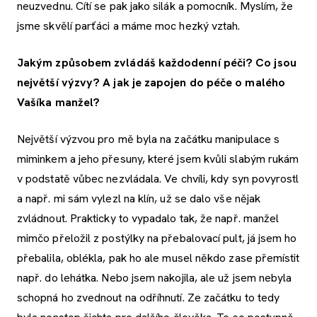
neuzvednu. Cítí se pak jako silák a pomocník. Myslím, že
jsme skvělí parťáci a máme moc hezký vztah.
Jakým způsobem zvládáš každodenní péči? Co jsou
největší výzvy? A jak je zapojen do péče o malého
Vašíka manžel?
Největší výzvou pro mě byla na začátku manipulace s
miminkem a jeho přesuny, které jsem kvůli slabým rukám
v podstatě vůbec nezvládala. Ve chvíli, kdy syn povyrostl
a např. mi sám vylezl na klín, už se dalo vše nějak
zvládnout. Prakticky to vypadalo tak, že např. manžel
mimčo přeložil z postýlky na přebalovací pult, já jsem ho
přebalila, oblékla, pak ho ale musel někdo zase přemístit
např. do lehátka. Nebo jsem nakojila, ale už jsem nebyla
schopná ho zvednout na odříhnutí. Ze začátku to tedy