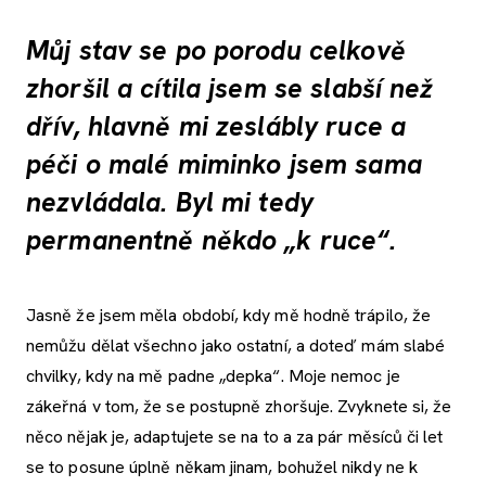
Můj stav se po porodu celkově
zhoršil a cítila jsem se slabší než
dřív, hlavně mi zeslábly ruce a
péči o malé miminko jsem sama
nezvládala. Byl mi tedy
permanentně někdo „k ruce“.
Jasně že jsem měla období, kdy mě hodně trápilo, že
nemůžu dělat všechno jako ostatní, a doteď mám slabé
chvilky, kdy na mě padne „depka“. Moje nemoc je
zákeřná v tom, že se postupně zhoršuje. Zvyknete si, že
něco nějak je, adaptujete se na to a za pár měsíců či let
se to posune úplně někam jinam, bohužel nikdy ne k