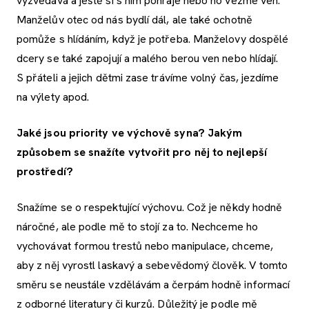
vyzvedává a ještě si s ním pohraje nebo ho vezme ven.
Manželův otec od nás bydlí dál, ale také ochotně
pomůže s hlídáním, když je potřeba. Manželovy dospělé
dcery se také zapojují a malého berou ven nebo hlídají.
S přáteli a jejich dětmi zase trávíme volný čas, jezdíme
na výlety apod.
Jaké jsou priority ve výchově syna? Jakým
způsobem se snažíte vytvořit pro něj to nejlepší
prostředí?
Snažíme se o respektující výchovu. Což je někdy hodně
náročné, ale podle mě to stojí za to. Nechceme ho
vychovávat formou trestů nebo manipulace, chceme,
aby z něj vyrostl laskavý a sebevědomý člověk. V tomto
směru se neustále vzdělávám a čerpám hodně informací
z odborné literatury či kurzů. Důležitý je podle mě