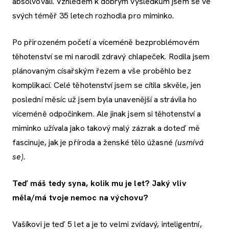
absolvovali. Vzhledem k dobrým výsledkům jsem se ve
svých téměř 35 letech rozhodla pro miminko.
Po přirozeném početí a víceméně bezproblémovém
těhotenství se mi narodil zdravý chlapeček. Rodila jsem
plánovaným císařským řezem a vše proběhlo bez
komplikací. Celé těhotenství jsem se cítila skvěle, jen
poslední měsíc už jsem byla unavenější a strávila ho
víceméně odpočinkem. Ale jinak jsem si těhotenství a
miminko užívala jako takový malý zázrak a doteď mě
fascinuje, jak je příroda a ženské tělo úžasné
(usmívá
se).
Teď máš tedy syna, kolik mu je let? Jaký vliv
měla/má tvoje nemoc na výchovu?
Vašíkovi je teď 5 let a je to velmi zvídavý, inteligentní,