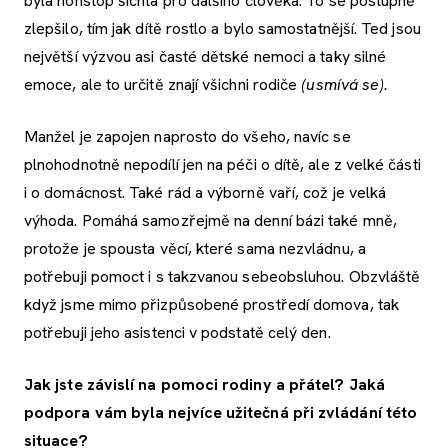
byla nonstop šichta pro dalšího člověka. To se postupně
zlepšilo, tím jak dítě rostlo a bylo samostatnější. Ted jsou
největší výzvou asi časté dětské nemoci a taky silné
emoce, ale to určitě znají všichni rodiče
(usmívá se).
Manžel je zapojen naprosto do všeho, navíc se
plnohodnotně nepodílí jen na péči o dítě, ale z velké části
i o domácnost. Také rád a výborně vaří, což je velká
výhoda. Pomáhá samozřejmě na denní bázi také mně,
protože je spousta věcí, které sama nezvládnu, a
potřebuji pomoct i s takzvanou sebeobsluhou. Obzvláště
když jsme mimo přizpůsobené prostředí domova, tak
potřebuji jeho asistenci v podstatě celý den.
Jak jste závislí na pomoci rodiny a přátel? Jaká
podpora vám byla nejvíce užitečná při zvládání této
situace?