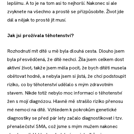
lepšímu. A to je na tom asi to nejhorší. Nakonec si ale
zvyknete na všechno a prostě se přizpůsobíte. Život jde
dál a nějak to prostě jít musí.
Jak jsi prožívala těhotenství?
Rozhodnutí mít dítě u mě byla dlouhá cesta. Dlouho jsem
byla přesvědčená, že dítě nechci. Žila jsem celkem dost
aktivní život, takže jsem měla pocit, že bych dítěti musela
obětovat hodně, a nebyla jsem si jistá, že chci podstoupit
riziko, co by těhotenství udělalo s mým zdravotním
stavem. Nikde totiž nebylo moc informací o těhotenství
žen s mojí diagnózou. Hlavně mě strašilo riziko přenosu
mé nemoci na dítě. Vzhledem k pokrokům genetické
diagnostiky se před pár lety začalo diagnostikovat i tzv.
přenašečství SMA, což jsme s mým mužem nakonec