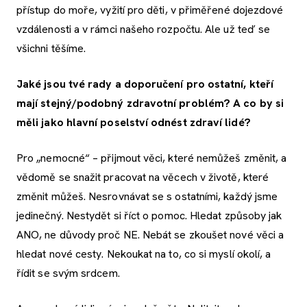
přístup do moře, vyžití pro děti, v přiměřené dojezdové
vzdálenosti a v rámci našeho rozpočtu. Ale už teď se
všichni těšíme.
Jaké jsou tvé rady a doporučení pro ostatní, kteří
mají stejný/podobný zdravotní problém? A co by si
měli jako hlavní poselství odnést zdraví lidé?
Pro „nemocné“ – přijmout věci, které nemůžeš změnit, a
vědomě se snažit pracovat na věcech v životě, které
změnit můžeš. Nesrovnávat se s ostatními, každý jsme
jedinečný. Nestydět si říct o pomoc. Hledat způsoby jak
ANO, ne důvody proč NE. Nebát se zkoušet nové věci a
hledat nové cesty. Nekoukat na to, co si myslí okolí, a
řídit se svým srdcem.