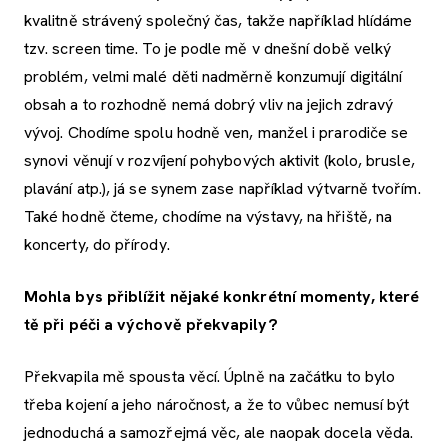
kvalitně strávený společný čas, takže například hlídáme
tzv. screen time. To je podle mě v dnešní době velký
problém, velmi malé děti nadměrně konzumují digitální
obsah a to rozhodně nemá dobrý vliv na jejich zdravý
vývoj. Chodíme spolu hodně ven, manžel i prarodiče se
synovi věnují v rozvíjení pohybových aktivit (kolo, brusle,
plavání atp.), já se synem zase například výtvarně tvořím.
Také hodně čteme, chodíme na výstavy, na hřiště, na
koncerty, do přírody.
Mohla bys přiblížit nějaké konkrétní momenty, které
tě při péči a výchově překvapily?
Překvapila mě spousta věcí. Úplně na začátku to bylo
třeba kojení a jeho náročnost, a že to vůbec nemusí být
jednoduchá a samozřejmá věc, ale naopak docela věda.