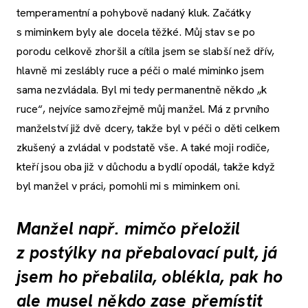
temperamentní a pohybově nadaný kluk. Začátky
s miminkem byly ale docela těžké. Můj stav se po
porodu celkově zhoršil a cítila jsem se slabší než dřív,
hlavně mi zeslábly ruce a péči o malé miminko jsem
sama nezvládala. Byl mi tedy permanentně někdo „k
ruce“, nejvíce samozřejmě můj manžel. Má z prvního
manželství již dvě dcery, takže byl v péči o děti celkem
zkušený a zvládal v podstatě vše. A také moji rodiče,
kteří jsou oba již v důchodu a bydlí opodál, takže když
byl manžel v práci, pomohli mi s miminkem oni.
Manžel např. mimčo přeložil
z postýlky na přebalovací pult, já
jsem ho přebalila, oblékla, pak ho
ale musel někdo zase přemístit