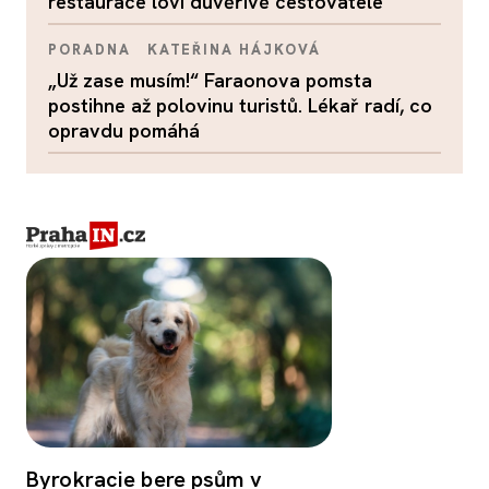
restaurace loví důvěřivé cestovatele
PORADNA
KATEŘINA HÁJKOVÁ
„Už zase musím!“ Faraonova pomsta
postihne až polovinu turistů. Lékař radí, co
opravdu pomáhá
Byrokracie bere psům v