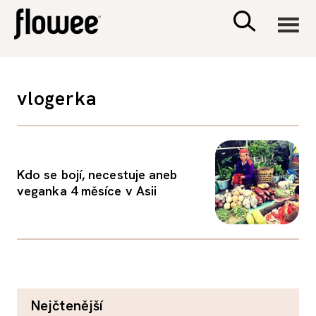
CIVILIZACE
vlogerka
ZDRAVÍ
PSYCHOLOGIE
Kdo se bojí, necestuje aneb
veganka 4 měsíce v Asii
RODINA A DĚTI
SEX A VZTAHY
PORADNA
nejčtenější