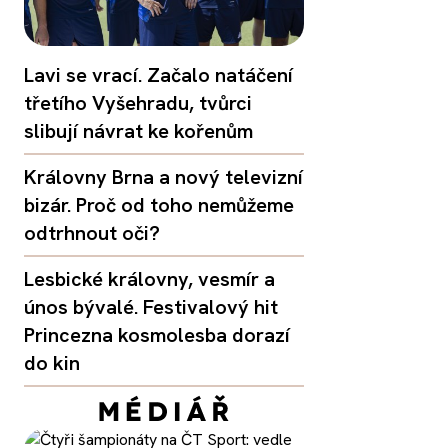
Lavi se vrací. Začalo natáčení
třetího Vyšehradu, tvůrci
slibují návrat ke kořenům
Královny Brna a nový televizní
bizár. Proč od toho nemůžeme
odtrhnout oči?
Lesbické královny, vesmír a
únos bývalé. Festivalový hit
Princezna kosmolesba dorazí
do kin