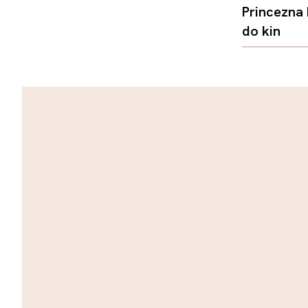
Princezna
do kin