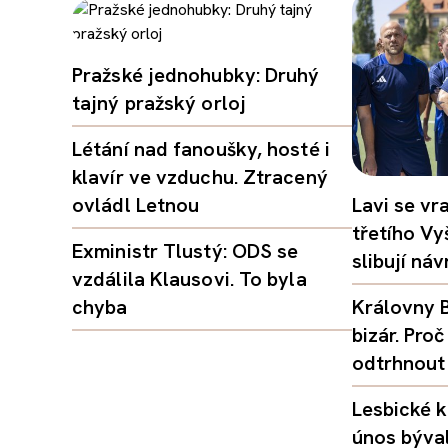
Pražské jednohubky: Druhý
tajný pražský orloj
Létání nad fanoušky, hosté i
klavír ve vzduchu. Ztracený
ovládl Letnou
Lavi se vr
třetího Vy
Exministr Tlustý: ODS se
slibují ná
vzdálila Klausovi. To byla
chyba
Královny B
bizár. Pr
odtrhnout
Lesbické k
únos býval