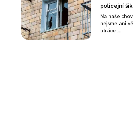
policejní ši
Na naše chová
nejsme ani v
utrácet...