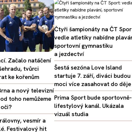
Čtyři šampionáty na ČT Spor
vedle atletiky nabídne plaván
sportovní gymnastiku
a jezdectví
ací. Začalo natáčení
Šestá sezóna Love Island
šehradu, tvůrci
startuje 7. září, diváci budou
vrat ke kořenům
moci více zasahovat do děje
rna a nový televizní
Prima Sport bude sportovně-
oč od toho nemůžeme
lifestylový kanál. Ukázala
 oči?
vizuál studia
rálovny, vesmír a
é. Festivalový hit