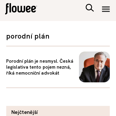
CIVILIZACE
porodní plán
ZDRAVÍ
PSYCHOLOGIE
Porodní plán je nesmysl. Česká
legislativa tento pojem nezná,
říká nemocniční advokát
RODINA A DĚTI
SEX A VZTAHY
PORADNA
nejčtenější