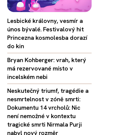
Lesbické královny, vesmír a
únos bývalé. Festivalový hit
Princezna kosmolesba dorazí
do kin
Bryan Kohberger: vrah, který
má rezervované místo v
incelském nebi
Neskutečný triumf, tragédie a
nesmrtelnost v zóně smrti:
Dokumentu 14 vrcholů: Nic
není nemožné v kontextu
tragické smrti Nirmala Purji
nabyl nový rozměr