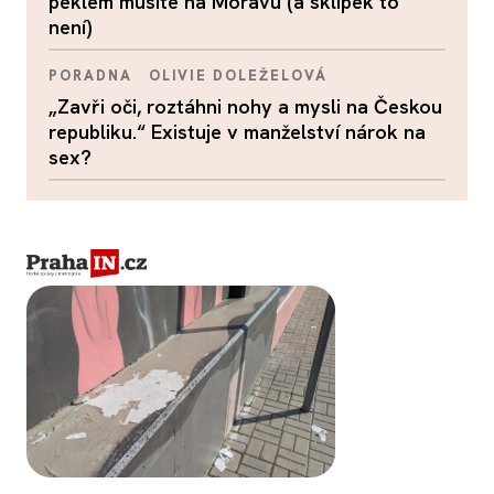
peklem musíte na Moravu (a sklípek to
není)
PORADNA
OLIVIE DOLEŽELOVÁ
„Zavři oči, roztáhni nohy a mysli na Českou
republiku.“ Existuje v manželství nárok na
sex?