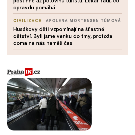
postihne až polovinu turistů. Lékař radí, co
opravdu pomáhá
CIVILIZACE
APOLENA MORTENSEN TŮMOVÁ
Husákovy děti vzpomínají na šťastné
dětství. Byli jsme venku do tmy, protože
doma na nás neměli čas