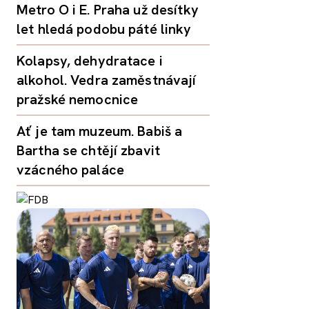
Metro O i E. Praha už desítky
let hledá podobu páté linky
Kolapsy, dehydratace i
alkohol. Vedra zaměstnávají
pražské nemocnice
Ať je tam muzeum. Babiš a
Bartha se chtějí zbavit
vzácného paláce