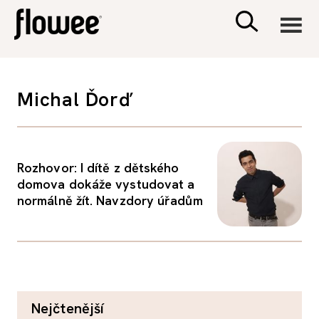
CIVILIZACE
Michal Ďorď
ZDRAVÍ
PSYCHOLOGIE
Rozhovor: I dítě z dětského
domova dokáže vystudovat a
normálně žít. Navzdory úřadům
RODINA A DĚTI
SEX A VZTAHY
PORADNA
nejčtenější