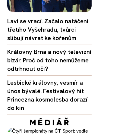
Lavi se vrací. Začalo natáčení
třetího Vyšehradu, tvůrci
slibují návrat ke kořenům
Královny Brna a nový televizní
bizár. Proč od toho nemůžeme
odtrhnout oči?
Lesbické královny, vesmír a
únos bývalé. Festivalový hit
Princezna kosmolesba dorazí
do kin